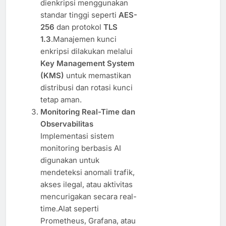
dienkripsi menggunakan
standar tinggi seperti
AES-
256
dan protokol
TLS
1.3
.Manajemen kunci
enkripsi dilakukan melalui
Key Management System
(KMS)
untuk memastikan
distribusi dan rotasi kunci
tetap aman.
Monitoring Real-Time dan
Observabilitas
Implementasi sistem
monitoring berbasis AI
digunakan untuk
mendeteksi anomali trafik,
akses ilegal, atau aktivitas
mencurigakan secara real-
time.Alat seperti
Prometheus, Grafana, atau