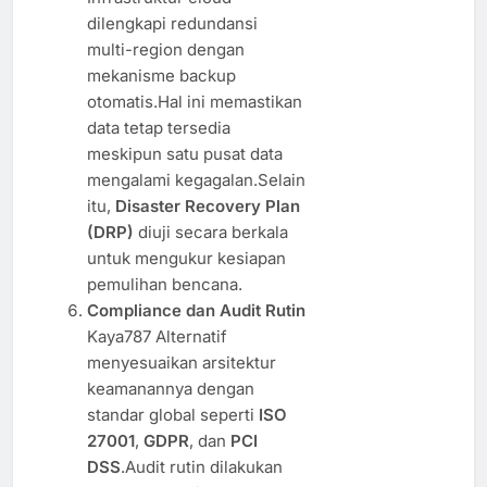
dilengkapi redundansi
multi-region dengan
mekanisme backup
otomatis.Hal ini memastikan
data tetap tersedia
meskipun satu pusat data
mengalami kegagalan.Selain
itu,
Disaster Recovery Plan
(DRP)
diuji secara berkala
untuk mengukur kesiapan
pemulihan bencana.
Compliance dan Audit Rutin
Kaya787 Alternatif
menyesuaikan arsitektur
keamanannya dengan
standar global seperti
ISO
27001
,
GDPR
, dan
PCI
DSS
.Audit rutin dilakukan