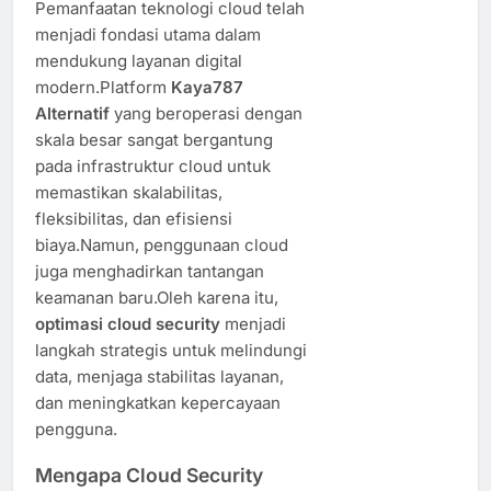
Pemanfaatan teknologi cloud telah
menjadi fondasi utama dalam
mendukung layanan digital
modern.Platform
Kaya787
Alternatif
yang beroperasi dengan
skala besar sangat bergantung
pada infrastruktur cloud untuk
memastikan skalabilitas,
fleksibilitas, dan efisiensi
biaya.Namun, penggunaan cloud
juga menghadirkan tantangan
keamanan baru.Oleh karena itu,
optimasi cloud security
menjadi
langkah strategis untuk melindungi
data, menjaga stabilitas layanan,
dan meningkatkan kepercayaan
pengguna.
Mengapa Cloud Security