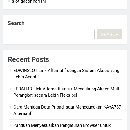
slot gacor hari ini
Search
SEARCH
Recent Posts
EDWINSLOT Link Alternatif dengan Sistem Akses yang
Lebih Adaptif
LEBAH4D Link Alternatif untuk Mendukung Akses Multi-
Perangkat secara Lebih Fleksibel
Cara Menjaga Data Pribadi saat Menggunakan KAYA787
Alternatif
Panduan Menyesuaikan Pengaturan Browser untuk