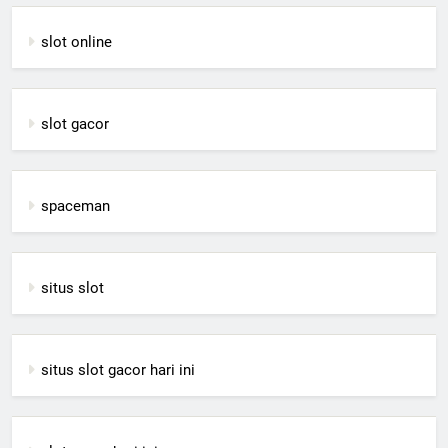
slot online
slot gacor
spaceman
situs slot
situs slot gacor hari ini