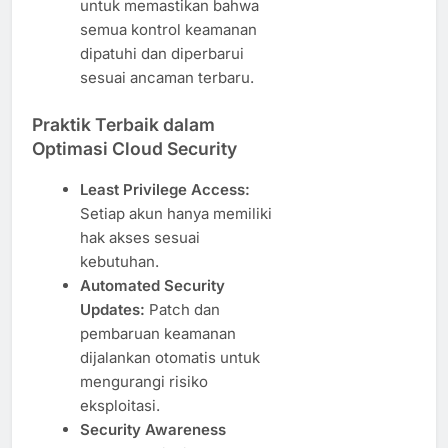
untuk memastikan bahwa
semua kontrol keamanan
dipatuhi dan diperbarui
sesuai ancaman terbaru.
Praktik Terbaik dalam
Optimasi Cloud Security
Least Privilege Access:
Setiap akun hanya memiliki
hak akses sesuai
kebutuhan.
Automated Security
Updates:
Patch dan
pembaruan keamanan
dijalankan otomatis untuk
mengurangi risiko
eksploitasi.
Security Awareness