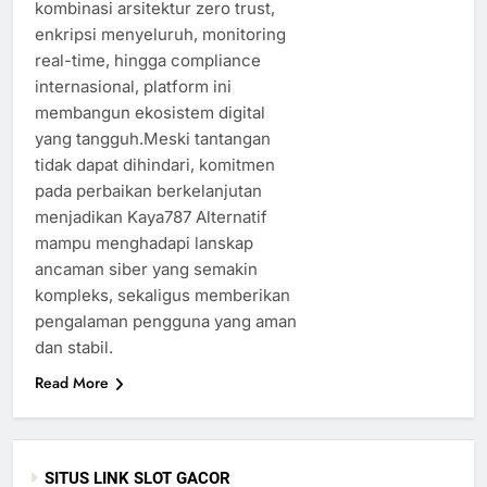
kombinasi arsitektur zero trust,
enkripsi menyeluruh, monitoring
real-time, hingga compliance
internasional, platform ini
membangun ekosistem digital
yang tangguh.Meski tantangan
tidak dapat dihindari, komitmen
pada perbaikan berkelanjutan
menjadikan Kaya787 Alternatif
mampu menghadapi lanskap
ancaman siber yang semakin
kompleks, sekaligus memberikan
pengalaman pengguna yang aman
dan stabil.
Read More
SITUS LINK SLOT GACOR