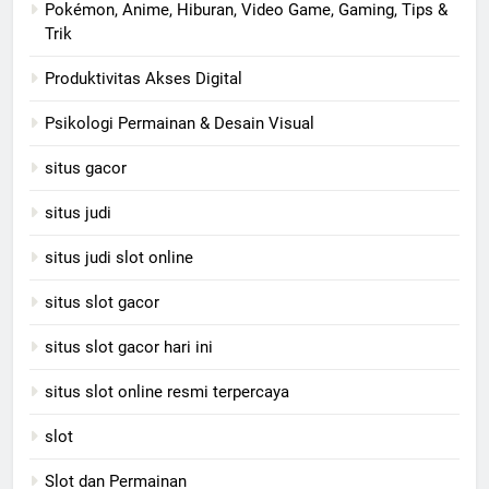
Pokémon, Anime, Hiburan, Video Game, Gaming, Tips &
Trik
Produktivitas Akses Digital
Psikologi Permainan & Desain Visual
situs gacor
situs judi
situs judi slot online
situs slot gacor
situs slot gacor hari ini
situs slot online resmi terpercaya
slot
Slot dan Permainan