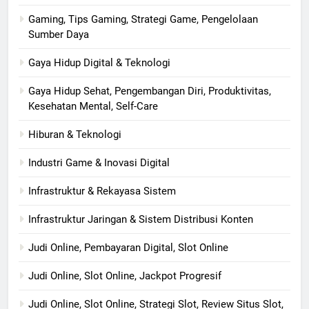
Gaming, Tips Gaming, Strategi Game, Pengelolaan
Sumber Daya
Gaya Hidup Digital & Teknologi
Gaya Hidup Sehat, Pengembangan Diri, Produktivitas,
Kesehatan Mental, Self-Care
Hiburan & Teknologi
Industri Game & Inovasi Digital
Infrastruktur & Rekayasa Sistem
Infrastruktur Jaringan & Sistem Distribusi Konten
Judi Online, Pembayaran Digital, Slot Online
Judi Online, Slot Online, Jackpot Progresif
Judi Online, Slot Online, Strategi Slot, Review Situs Slot,