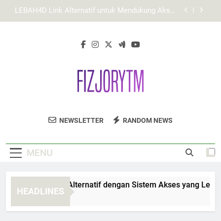
Skip
Cara Menjaga Data Pribadi saat Menggunakan
to
KAYA787 Alternatif
content
Panduan Menyesuaikan Pengaturan Browser
untuk KAYA787 Alternatif
EDWINSLOT Link Alternatif dengan Sistem Akses
yang Lebih Adaptif
LEBAH4D Link Alternatif untuk Mendukung Akses
Multi-Perangkat secara Lebih Fleksibel
Cara Menjaga Data Pribadi saat Menggunakan
KAYA787 Alternatif
Fizjo Rytm
Dapatkan Perawatan Fisioterapi Profesional
Panduan Menyesuaikan Pengaturan Browser
NEWSLETTER
RANDOM NEWS
untuk KAYA787 Alternatif
Di Fizjo Rytm Untuk Kesehatan Tubuh
Optimal.
MENU
WINSLOT Link Alternatif dengan Sistem Akses yang Lebih Ada
HEADLINES
Weeks Ago