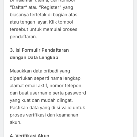
“Daftar” atau “Register” yang
biasanya terletak di bagian atas
atau tengah layar. Klik tombol
tersebut untuk memulai proses
pendaftaran.
3. Isi Formulir Pendaftaran
dengan Data Lengkap
Masukkan data pribadi yang
diperlukan seperti nama lengkap,
alamat email aktif, nomor telepon,
dan buat username serta password
yang kuat dan mudah diingat.
Pastikan data yang diisi valid untuk
proses verifikasi dan keamanan
akun.
4. Verifikasi Akun