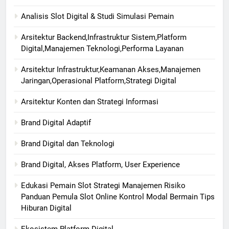
Analisis Slot Digital & Studi Simulasi Pemain
Arsitektur Backend,Infrastruktur Sistem,Platform
Digital,Manajemen Teknologi,Performa Layanan
Arsitektur Infrastruktur,Keamanan Akses,Manajemen
Jaringan,Operasional Platform,Strategi Digital
Arsitektur Konten dan Strategi Informasi
Brand Digital Adaptif
Brand Digital dan Teknologi
Brand Digital, Akses Platform, User Experience
Edukasi Pemain Slot Strategi Manajemen Risiko
Panduan Pemula Slot Online Kontrol Modal Bermain Tips
Hiburan Digital