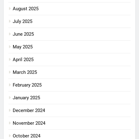
August 2025
July 2025
June 2025
May 2025
April 2025
March 2025
February 2025
January 2025
December 2024
November 2024
October 2024