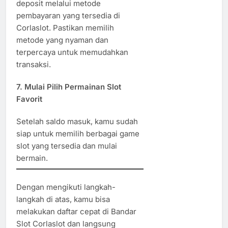
deposit melalui metode
pembayaran yang tersedia di
Corlaslot. Pastikan memilih
metode yang nyaman dan
terpercaya untuk memudahkan
transaksi.
7. Mulai Pilih Permainan Slot
Favorit
Setelah saldo masuk, kamu sudah
siap untuk memilih berbagai game
slot yang tersedia dan mulai
bermain.
Dengan mengikuti langkah-
langkah di atas, kamu bisa
melakukan daftar cepat di Bandar
Slot Corlaslot dan langsung