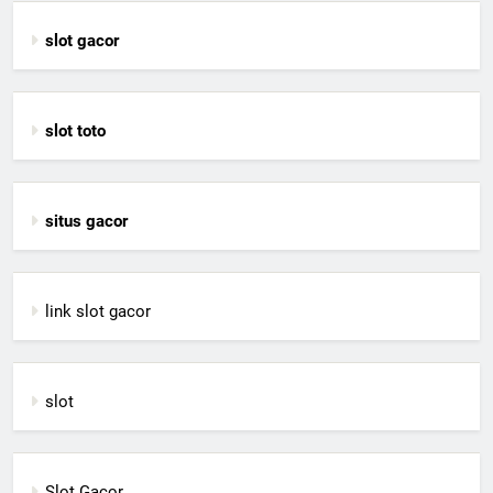
slot gacor
slot toto
situs gacor
link slot gacor
slot
Slot Gacor