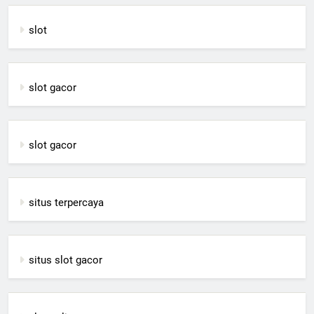
slot
slot gacor
slot gacor
situs terpercaya
situs slot gacor