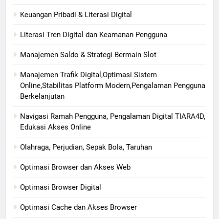
Keuangan Pribadi & Literasi Digital
Literasi Tren Digital dan Keamanan Pengguna
Manajemen Saldo & Strategi Bermain Slot
Manajemen Trafik Digital,Optimasi Sistem
Online,Stabilitas Platform Modern,Pengalaman Pengguna
Berkelanjutan
Navigasi Ramah Pengguna, Pengalaman Digital TIARA4D,
Edukasi Akses Online
Olahraga, Perjudian, Sepak Bola, Taruhan
Optimasi Browser dan Akses Web
Optimasi Browser Digital
Optimasi Cache dan Akses Browser