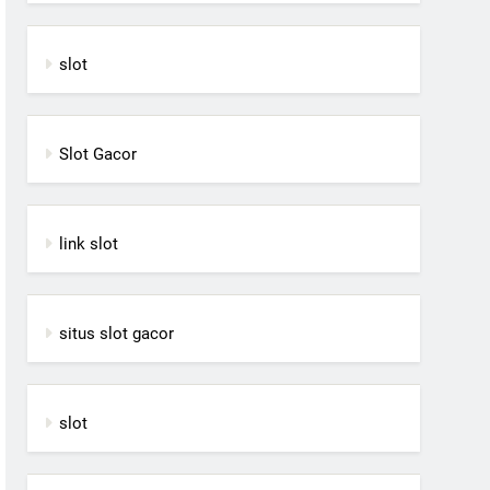
slot
Slot Gacor
link slot
situs slot gacor
slot