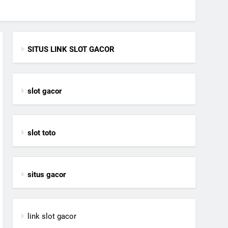
SITUS LINK SLOT GACOR
slot gacor
slot toto
situs gacor
link slot gacor