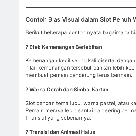
Contoh Bias Visual dalam Slot Penuh 
Berikut beberapa contoh nyata bagaimana bi
? Efek Kemenangan Berlebihan
Kemenangan kecil sering kali disertai denga
nilai, kemenangan tersebut bahkan lebih keci
membuat pemain cenderung terus bermain.
? Warna Cerah dan Simbol Kartun
Slot dengan tema lucu, warna pastel, atau k
Pemain merasa lebih santai dan sering berm
finansial yang sebenarnya.
? Transisi dan Animasi Halus