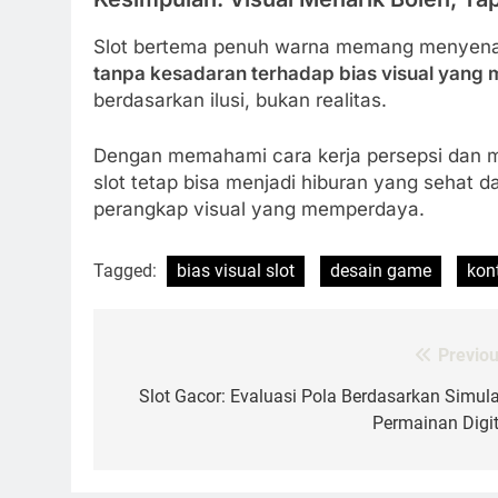
Slot bertema penuh warna memang menyena
tanpa kesadaran terhadap bias visual yang 
berdasarkan ilusi, bukan realitas.
Dengan memahami cara kerja persepsi dan m
slot tetap bisa menjadi hiburan yang sehat
perangkap visual yang memperdaya.
Tagged:
bias visual slot
desain game
kon
Previou
Post
navigation
Slot Gacor: Evaluasi Pola Berdasarkan Simula
Permainan Digit