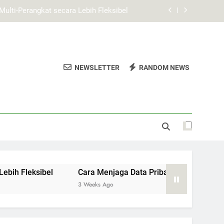
ulti-Perangkat secara Lebih Fleksibel
 saat Menggunakan KAYA787 Alternatif
ran Browser untuk KAYA787 Alternatif
NEWSLETTER
RANDOM NEWS
ngan Sistem Akses yang Lebih Adaptif
ulti-Perangkat secara Lebih Fleksibel
an Tubuh Optimal.
 saat Menggunakan KAYA787 Alternatif
ran Browser untuk KAYA787 Alternatif
bel
Cara Menjaga Data Pribadi saat Menggunakan KAYA7
3 Weeks Ago