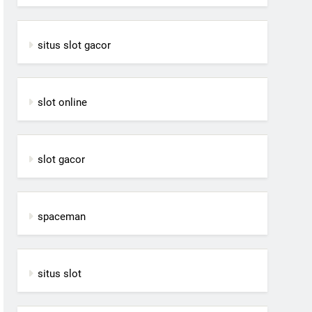
situs slot gacor
slot online
slot gacor
spaceman
situs slot