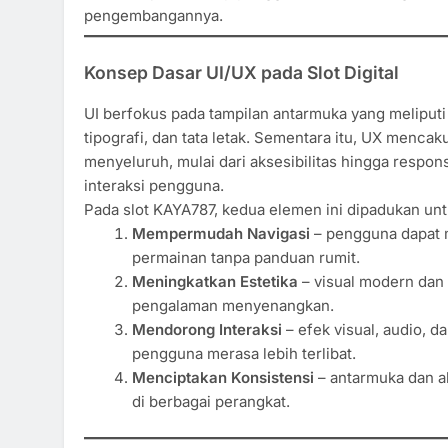
pengembangannya.
Konsep Dasar UI/UX pada Slot Digital
UI berfokus pada tampilan antarmuka yang meliputi 
tipografi, dan tata letak. Sementara itu, UX menc
menyeluruh, mulai dari aksesibilitas hingga respon
interaksi pengguna.
Pada slot KAYA787, kedua elemen ini dipadukan unt
Mempermudah Navigasi
– pengguna dapat 
permainan tanpa panduan rumit.
Meningkatkan Estetika
– visual modern dan
pengalaman menyenangkan.
Mendorong Interaksi
– efek visual, audio, 
pengguna merasa lebih terlibat.
Menciptakan Konsistensi
– antarmuka dan al
di berbagai perangkat.