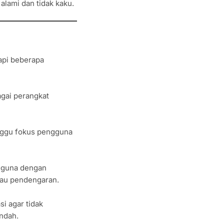
alami dan tidak kaku.
api beberapa
agai perangkat
nggu fokus pengguna
ngguna dengan
atau pendengaran.
i agar tidak
ndah.