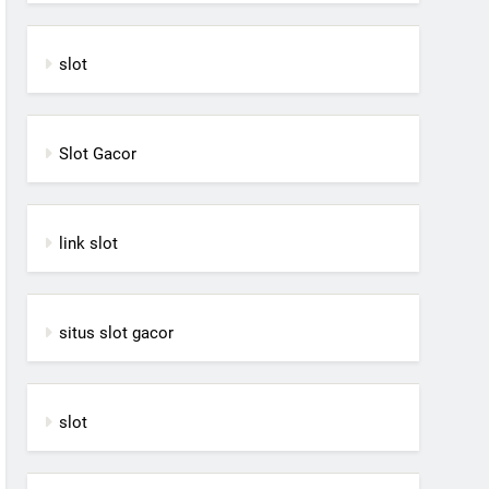
slot
Slot Gacor
link slot
situs slot gacor
slot