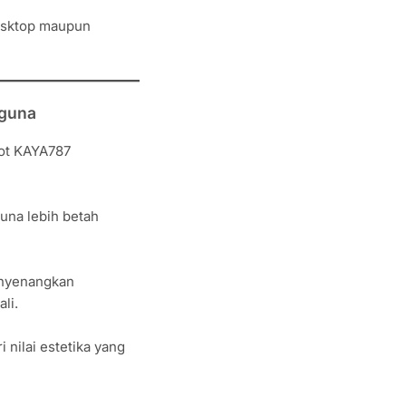
desktop maupun
gguna
lot KAYA787
guna lebih betah
nyenangkan
li.
nilai estetika yang