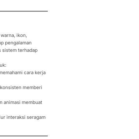
warna, ikon,
akup pengalaman
s sistem terhadap
uk:
memahami cara kerja
 konsisten memberi
dan animasi membuat
ur interaksi seragam