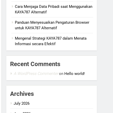
Cara Menjaga Data Pribadi saat Menggunakan
KAYA787 Alternatif
Panduan Menyesuaikan Pengaturan Browser
untuk KAYA787 Alternatif
Mengenal Strategi KAYA787 dalam Menata
Informasi secara Efektif
Recent Comments
A WordPress Commenter
on
Hello world!
Archives
July 2026