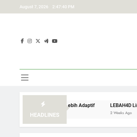
Skip
August 7, 2026
2:47:41 PM
to
content
Fiz
Dapatkan P
stem Akses yang Lebih Adaptif
LEBAH4D Link Alternatif
2 Weeks Ago
HEADLINES