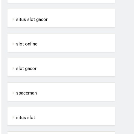
situs slot gacor
slot online
slot gacor
spaceman
situs slot