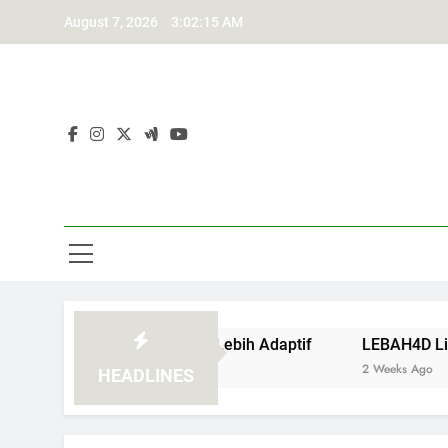
Skip
August 7, 2026
3:02:16 AM
to
content
Fiz
Dapatkan P
istem Akses yang Lebih Adaptif
LEBAH4D Link Alternati
2 Weeks Ago
HEADLINES