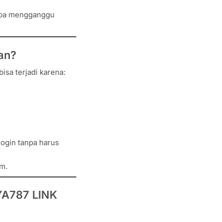
anpa mengganggu
an?
isa terjadi karena:
login tanpa harus
em.
YA787 LINK