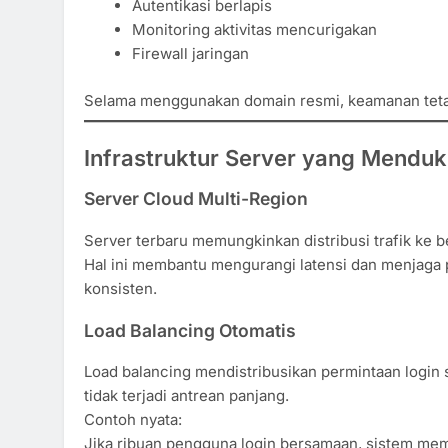
Autentikasi berlapis
Monitoring aktivitas mencurigakan
Firewall jaringan
Selama menggunakan domain resmi, keamanan tetap
Infrastruktur Server yang Menduk
Server Cloud Multi-Region
Server terbaru memungkinkan distribusi trafik ke b
Hal ini membantu mengurangi latensi dan menjaga 
konsisten.
Load Balancing Otomatis
Load balancing mendistribusikan permintaan login 
tidak terjadi antrean panjang.
Contoh nyata:
Jika ribuan pengguna login bersamaan, sistem memb