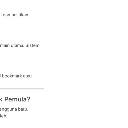
i dan pastikan
main utama. Sistem
i bookmark atau
uk Pemula?
pengguna baru.
leh: