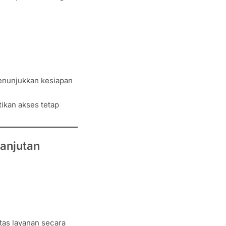
enunjukkan kesiapan
ikan akses tetap
anjutan
tas layanan secara