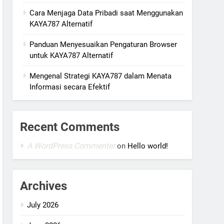
Cara Menjaga Data Pribadi saat Menggunakan
KAYA787 Alternatif
Panduan Menyesuaikan Pengaturan Browser
untuk KAYA787 Alternatif
Mengenal Strategi KAYA787 dalam Menata
Informasi secara Efektif
Recent Comments
A WordPress Commenter
on
Hello world!
Archives
July 2026