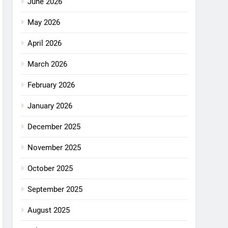
June 2026
May 2026
April 2026
March 2026
February 2026
January 2026
December 2025
November 2025
October 2025
September 2025
August 2025