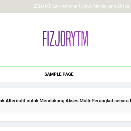
LEBAH4D Link Alternatif untuk Mendukung Akses M
Cara Menjaga Data Pribadi
Panduan Menyesuaikan Pengatu
EDWINSLOT Link Alternatif de
jo Rytm
LEBAH4D Link Alternatif untuk Mendukung Akses M
erawatan Fisioterapi Profesional Di Fizjo Rytm Untuk Kesehat
Cara Menjaga Data Pribadi
SAMPLE PAGE
Panduan Menyesuaikan Pengatu
if untuk Mendukung Akses Multi-Perangkat secara Lebih Fleks