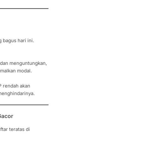
bagus hari ini.
f dan menguntungkan,
malkan modal.
P rendah akan
menghindarinya.
Gacor
tar teratas di