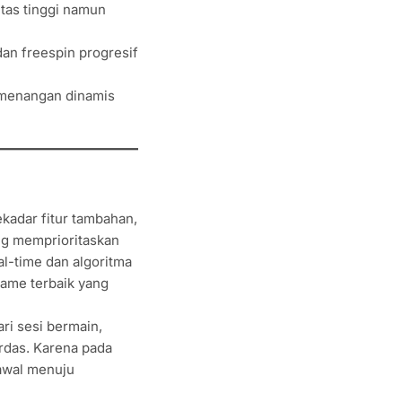
litas tinggi namun
an freespin progresif
emenangan dinamis
ekadar fitur tambahan,
ng memprioritaskan
l-time dan algoritma
ame terbaik yang
ri sesi bermain,
erdas. Karena pada
 awal menuju