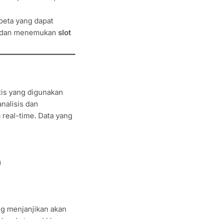
 peta yang dapat
e dan menemukan
slot
tis yang digunakan
nalisis dan
real-time. Data yang
)
g menjanjikan akan