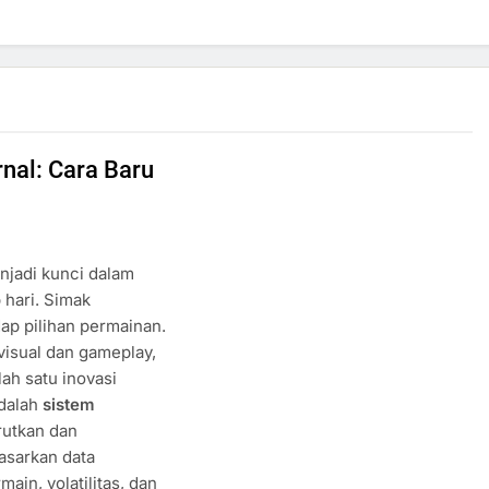
rnal: Cara Baru
jadi kunci dalam
hari. Simak
ap pilihan permainan.
 visual dan gameplay,
lah satu inovasi
adalah
sistem
rutkan dan
asarkan data
ain, volatilitas, dan