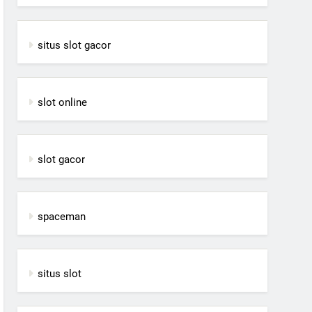
situs slot gacor
slot online
slot gacor
spaceman
situs slot