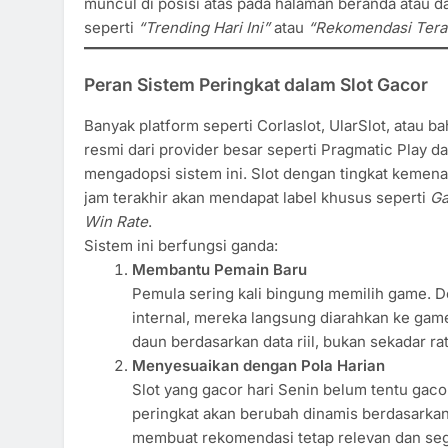
muncul di posisi atas pada halaman beranda atau d
seperti
“Trending Hari Ini”
atau
“Rekomendasi Terak
Peran Sistem Peringkat dalam Slot Gacor
Banyak platform seperti Corlaslot, UlarSlot, atau b
resmi dari provider besar seperti Pragmatic Play d
mengadopsi sistem ini. Slot dengan tingkat kemena
jam terakhir akan mendapat label khusus seperti
Ga
Win Rate
.
Sistem ini berfungsi ganda:
Membantu Pemain Baru
Pemula sering kali bingung memilih game. D
internal, mereka langsung diarahkan ke gam
daun berdasarkan data riil, bukan sekadar ra
Menyesuaikan dengan Pola Harian
Slot yang gacor hari Senin belum tentu gacor
peringkat akan berubah dinamis berdasarkan s
membuat rekomendasi tetap relevan dan seg