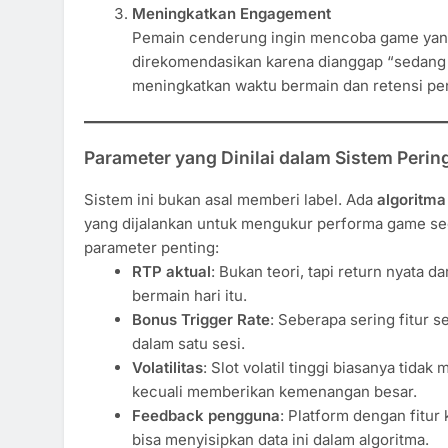
Meningkatkan Engagement
Pemain cenderung ingin mencoba game yan
direkomendasikan karena dianggap “sedang p
meningkatkan waktu bermain dan retensi pe
Parameter yang Dinilai dalam Sistem Perin
Sistem ini bukan asal memberi label. Ada
algoritma 
yang dijalankan untuk mengukur performa game sec
parameter penting:
RTP aktual
: Bukan teori, tapi return nyata d
bermain hari itu.
Bonus Trigger Rate
: Seberapa sering fitur se
dalam satu sesi.
Volatilitas
: Slot volatil tinggi biasanya tidak
kecuali memberikan kemenangan besar.
Feedback pengguna
: Platform dengan fitur
bisa menyisipkan data ini dalam algoritma.