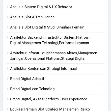
Analisis Sistem Digital & UX Behavior
Analisis Slot & Tren Harian
Analisis Slot Digital & Studi Simulasi Pemain
Arsitektur Backend,Infrastruktur Sistem,Platform
Digital,Manajemen Teknologi,Performa Layanan
Arsitektur Infrastruktur,Keamanan Akses,Manajemen
Jaringan,Operasional Platform,Strategi Digital
Arsitektur Konten dan Strategi Informasi
Brand Digital Adaptif
Brand Digital dan Teknologi
Brand Digital, Akses Platform, User Experience
Edukasi Pemain Slot Strategi Manajemen Risiko