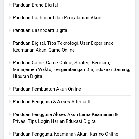
Panduan Brand Digital
Panduan Dashboard dan Pengalaman Akun
Panduan Dashboard Digital
Panduan Digital, Tips Teknologi, User Experience,
Keamanan Akun, Game Online
Panduan Game, Game Online, Strategi Bermain,
Manajemen Waktu, Pengembangan Diri, Edukasi Gaming,
Hiburan Digital
Panduan Pembuatan Akun Online
Panduan Pengguna & Akses Alternatif
Panduan Pengguna Akses Akun Lama Keamanan &
Privasi Tips Login Harian Edukasi Digital
Panduan Pengguna, Keamanan Akun, Kasino Online