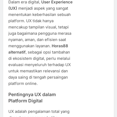
Dalam era digital,
User Experience
(UX)
menjadi aspek yang sangat
menentukan keberhasilan sebuah
platform. UX tidak hanya
mencakup tampilan visual, tetapi
juga bagaimana pengguna merasa
nyaman, aman, dan efisien saat
menggunakan layanan.
Horas88
alternatif
, sebagai opsi tambahan
di ekosistem digital, perlu melalui
evaluasi menyeluruh terhadap UX
untuk memastikan relevansi dan
daya saing di tengah persaingan
platform online.
Pentingnya UX dalam
Platform Digital
UX adalah pengalaman total yang