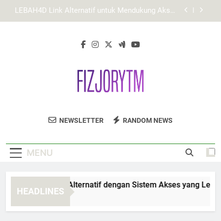
Skip
Cara Menjaga Data Pribadi saat Menggunakan
to
KAYA787 Alternatif
content
Panduan Menyesuaikan Pengaturan Browser
untuk KAYA787 Alternatif
EDWINSLOT Link Alternatif dengan Sistem Akses
yang Lebih Adaptif
LEBAH4D Link Alternatif untuk Mendukung Akses
Multi-Perangkat secara Lebih Fleksibel
Cara Menjaga Data Pribadi saat Menggunakan
KAYA787 Alternatif
Fizjo Rytm
Dapatkan Perawatan Fisioterapi Profesional
Panduan Menyesuaikan Pengaturan Browser
NEWSLETTER
RANDOM NEWS
untuk KAYA787 Alternatif
Di Fizjo Rytm Untuk Kesehatan Tubuh
Optimal.
MENU
WINSLOT Link Alternatif dengan Sistem Akses yang Lebih Ada
HEADLINES
Weeks Ago