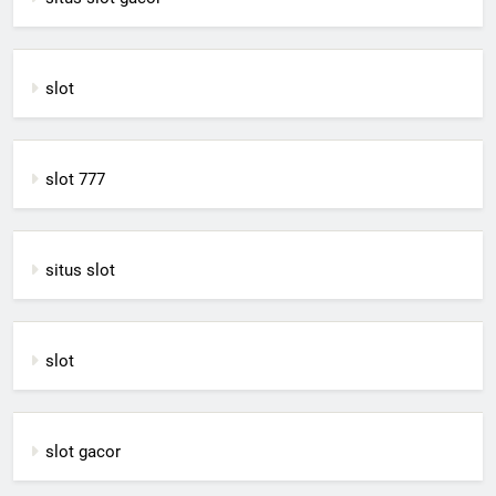
slot
slot 777
situs slot
slot
slot gacor