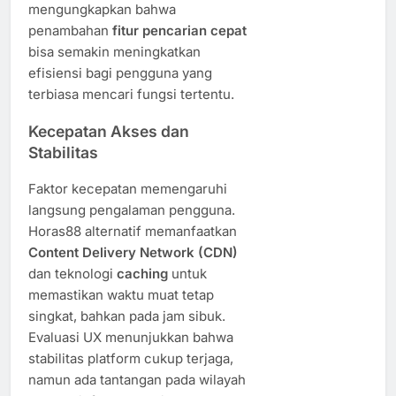
mengungkapkan bahwa
penambahan
fitur pencarian cepat
bisa semakin meningkatkan
efisiensi bagi pengguna yang
terbiasa mencari fungsi tertentu.
Kecepatan Akses dan
Stabilitas
Faktor kecepatan memengaruhi
langsung pengalaman pengguna.
Horas88 alternatif memanfaatkan
Content Delivery Network (CDN)
dan teknologi
caching
untuk
memastikan waktu muat tetap
singkat, bahkan pada jam sibuk.
Evaluasi UX menunjukkan bahwa
stabilitas platform cukup terjaga,
namun ada tantangan pada wilayah