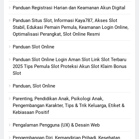
Panduan Registrasi Harian dan Keamanan Akun Digital
Panduan Situs Slot, Informasi Kaya787, Akses Slot
Stabil, Edukasi Pemain Pemula, Keamanan Login Online,
Optimalisasi Perangkat, Slot Online Resmi
Panduan Slot Online
Panduan Slot Online Login Aman Slot Link Slot Terbaru
2025 Tips Pemula Slot Proteksi Akun Slot Klaim Bonus
Slot
Panduan, Slot Online
Parenting, Pendidikan Anak, Psikologi Anak,
Pengembangan Karakter, Tips & Trik Keluarga, Etiket &
Kebiasaan Positif
Pengalaman Pengguna (UX) & Desain Web
Pengembangan Diri, Kemandirian Pribadi, Kesehatan