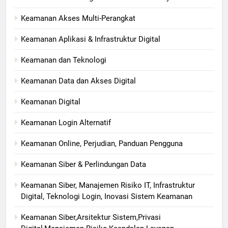
Keamanan Akses Multi-Perangkat
Keamanan Aplikasi & Infrastruktur Digital
Keamanan dan Teknologi
Keamanan Data dan Akses Digital
Keamanan Digital
Keamanan Login Alternatif
Keamanan Online, Perjudian, Panduan Pengguna
Keamanan Siber & Perlindungan Data
Keamanan Siber, Manajemen Risiko IT, Infrastruktur
Digital, Teknologi Login, Inovasi Sistem Keamanan
Keamanan Siber,Arsitektur Sistem,Privasi