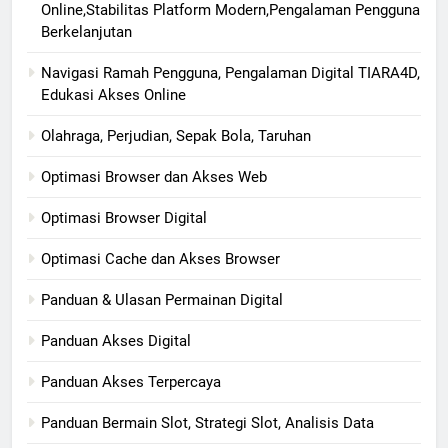
Online,Stabilitas Platform Modern,Pengalaman Pengguna
Berkelanjutan
Navigasi Ramah Pengguna, Pengalaman Digital TIARA4D,
Edukasi Akses Online
Olahraga, Perjudian, Sepak Bola, Taruhan
Optimasi Browser dan Akses Web
Optimasi Browser Digital
Optimasi Cache dan Akses Browser
Panduan & Ulasan Permainan Digital
Panduan Akses Digital
Panduan Akses Terpercaya
Panduan Bermain Slot, Strategi Slot, Analisis Data