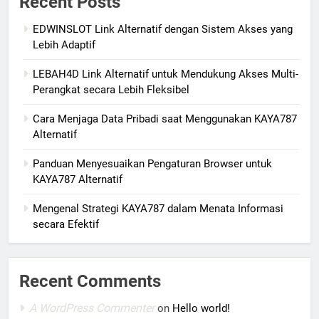
Recent Posts
EDWINSLOT Link Alternatif dengan Sistem Akses yang
Lebih Adaptif
LEBAH4D Link Alternatif untuk Mendukung Akses Multi-
Perangkat secara Lebih Fleksibel
Cara Menjaga Data Pribadi saat Menggunakan KAYA787
Alternatif
Panduan Menyesuaikan Pengaturan Browser untuk
KAYA787 Alternatif
Mengenal Strategi KAYA787 dalam Menata Informasi
secara Efektif
Recent Comments
A WordPress Commenter
on
Hello world!