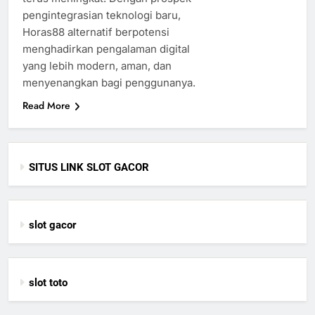
pengintegrasian teknologi baru,
Horas88 alternatif berpotensi
menghadirkan pengalaman digital
yang lebih modern, aman, dan
menyenangkan bagi penggunanya.
Read More
SITUS LINK SLOT GACOR
slot gacor
slot toto