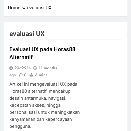
Home
evaluasi UX
evaluasi UX
Evaluasi UX pada Horas88
Alternatif
20c991a
11 months
ago
0
6 mins
Artikel ini mengevaluasi UX pada
Horas88 alternatif, mencakup
desain antarmuka, navigasi,
kecepatan akses, hingga
personalisasi untuk meningkatkan
kenyamanan dan kepercayaan
pengguna.