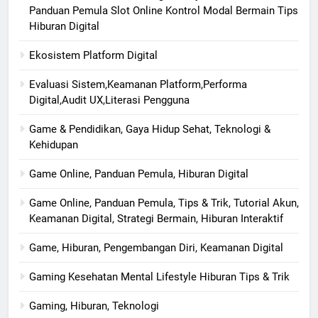
Panduan Pemula Slot Online Kontrol Modal Bermain Tips
Hiburan Digital
Ekosistem Platform Digital
Evaluasi Sistem,Keamanan Platform,Performa
Digital,Audit UX,Literasi Pengguna
Game & Pendidikan, Gaya Hidup Sehat, Teknologi &
Kehidupan
Game Online, Panduan Pemula, Hiburan Digital
Game Online, Panduan Pemula, Tips & Trik, Tutorial Akun,
Keamanan Digital, Strategi Bermain, Hiburan Interaktif
Game, Hiburan, Pengembangan Diri, Keamanan Digital
Gaming Kesehatan Mental Lifestyle Hiburan Tips & Trik
Gaming, Hiburan, Teknologi