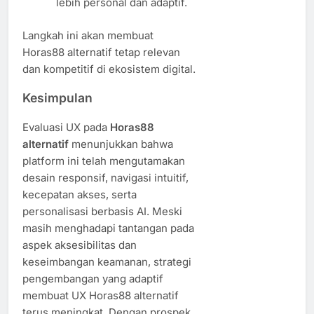
lebih personal dan adaptif.
Langkah ini akan membuat
Horas88 alternatif tetap relevan
dan kompetitif di ekosistem digital.
Kesimpulan
Evaluasi UX pada
Horas88
alternatif
menunjukkan bahwa
platform ini telah mengutamakan
desain responsif, navigasi intuitif,
kecepatan akses, serta
personalisasi berbasis AI. Meski
masih menghadapi tantangan pada
aspek aksesibilitas dan
keseimbangan keamanan, strategi
pengembangan yang adaptif
membuat UX Horas88 alternatif
terus meningkat. Dengan prospek