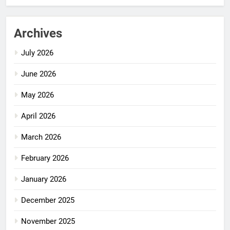
Archives
July 2026
June 2026
May 2026
April 2026
March 2026
February 2026
January 2026
December 2025
November 2025