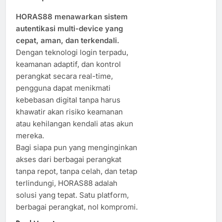
HORAS88 menawarkan sistem
autentikasi multi-device yang
cepat, aman, dan terkendali.
Dengan teknologi login terpadu,
keamanan adaptif, dan kontrol
perangkat secara real-time,
pengguna dapat menikmati
kebebasan digital tanpa harus
khawatir akan risiko keamanan
atau kehilangan kendali atas akun
mereka.
Bagi siapa pun yang menginginkan
akses dari berbagai perangkat
tanpa repot, tanpa celah, dan tetap
terlindungi, HORAS88 adalah
solusi yang tepat. Satu platform,
berbagai perangkat, nol kompromi.