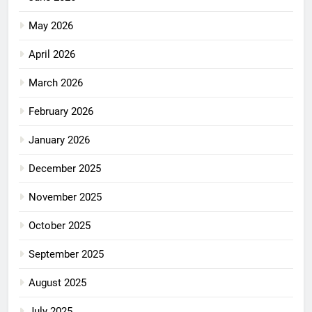
May 2026
April 2026
March 2026
February 2026
January 2026
December 2025
November 2025
October 2025
September 2025
August 2025
July 2025