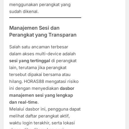
menggunakan perangkat yang
sudah dikenal.
Manajemen Sesi dan
Perangkat yang Transparan
Salah satu ancaman terbesar
dalam akses multi-device adalah
sesi yang tertinggal
di perangkat
lain, terutama jika perangkat
tersebut dipakai bersama atau
hilang. HORAS88 mengatasi risiko
ini dengan menyediakan
dasbor
manajemen sesi yang lengkap
dan real-time
.
Melalui dasbor ini, pengguna dapat
melihat daftar perangkat aktif,
waktu login terakhir, serta lokasi