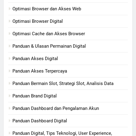
Optimasi Browser dan Akses Web
Optimasi Browser Digital
Optimasi Cache dan Akses Browser
Panduan & Ulasan Permainan Digital
Panduan Akses Digital
Panduan Akses Terpercaya
Panduan Bermain Slot, Strategi Slot, Analisis Data
Panduan Brand Digital
Panduan Dashboard dan Pengalaman Akun
Panduan Dashboard Digital
Panduan Digital, Tips Teknologi, User Experience,