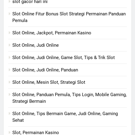
slot gacor hari ini
Slot Online Fitur Bonus Slot Strategi Permainan Panduan
Pemula
Slot Online, Jackpot, Permainan Kasino
Slot Online, Judi Online
Slot Online, Judi Online, Game Slot, Tips & Trik Slot
Slot Online, Judi Online, Panduan
Slot Online, Mesin Slot, Strategi Slot
Slot Online, Panduan Pemula, Tips Login, Mobile Gaming,
Strategi Bermain
Slot Online, Tips Bermain Game, Judi Online, Gaming
Sehat
Slot, Permainan Kasino