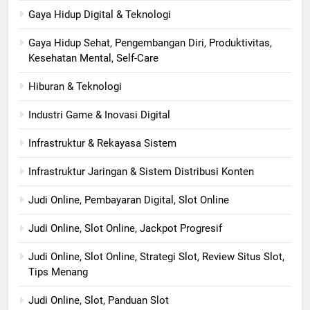
Gaya Hidup Digital & Teknologi
Gaya Hidup Sehat, Pengembangan Diri, Produktivitas,
Kesehatan Mental, Self-Care
Hiburan & Teknologi
Industri Game & Inovasi Digital
Infrastruktur & Rekayasa Sistem
Infrastruktur Jaringan & Sistem Distribusi Konten
Judi Online, Pembayaran Digital, Slot Online
Judi Online, Slot Online, Jackpot Progresif
Judi Online, Slot Online, Strategi Slot, Review Situs Slot,
Tips Menang
Judi Online, Slot, Panduan Slot