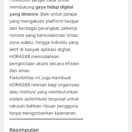
mendukung
gaya hidup digital
yang dinamis
. Baik untuk pelajar
yang mengakses platform belajar
dari berbagai perangkat, pekerja
remote yang berkolaborasi lintas
zona waktu, hingga individu yang
aktif di banyak aplikasi digital,
HORAS88 memudahkan
pengelolaan akses secara efisien
dan aman.
Fleksibilitas ini juga membuat
HORAS88 relevan bagi organisasi
atau institusi yang membutuhkan
sistem autentikasi terpusat untuk
ratusan bahkan ribuan pengguna
tanpa mengorbankan keamanan.
Kesimpulan