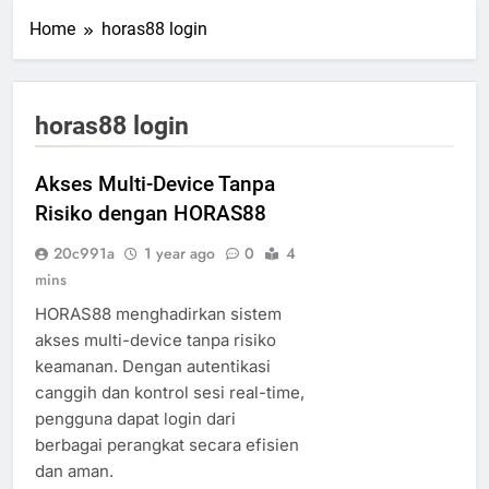
Home
horas88 login
horas88 login
Akses Multi-Device Tanpa
Risiko dengan HORAS88
20c991a
1 year ago
0
4
mins
HORAS88 menghadirkan sistem
akses multi-device tanpa risiko
keamanan. Dengan autentikasi
canggih dan kontrol sesi real-time,
pengguna dapat login dari
berbagai perangkat secara efisien
dan aman.