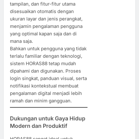
tampilan, dan fitur-fitur utama
disesuaikan otomatis dengan
ukuran layar dan jenis perangkat,
menjamin pengalaman pengguna
yang optimal kapan saja dan di
mana saja.
Bahkan untuk pengguna yang tidak
terlalu familiar dengan teknologi,
sistem HORAS88 tetap mudah
dipahami dan digunakan. Proses
login singkat, panduan visual, serta
notifikasi kontekstual membuat
pengalaman digital menjadi lebih
ramah dan minim gangguan.
Dukungan untuk Gaya Hidup
Modern dan Produktif
HORAS88 sangat ideal untuk