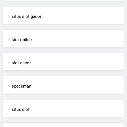
situs slot gacor
slot online
slot gacor
spaceman
situs slot