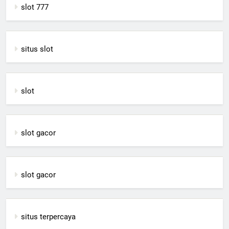
slot 777
situs slot
slot
slot gacor
slot gacor
situs terpercaya