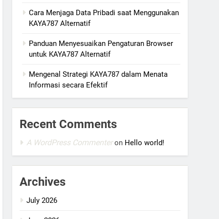
Cara Menjaga Data Pribadi saat Menggunakan
KAYA787 Alternatif
Panduan Menyesuaikan Pengaturan Browser
untuk KAYA787 Alternatif
Mengenal Strategi KAYA787 dalam Menata
Informasi secara Efektif
Recent Comments
A WordPress Commenter
on
Hello world!
Archives
July 2026