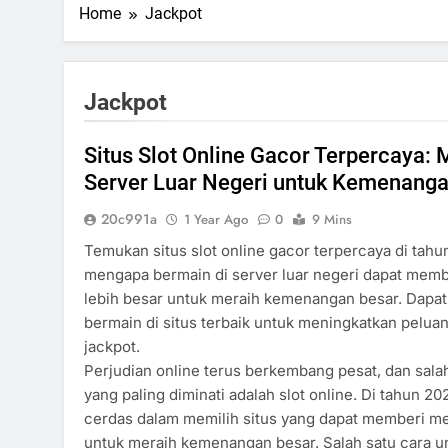
Home
Jackpot
Jackpot
Situs Slot Online Gacor Terpercaya: 
Server Luar Negeri untuk Kemenang
20c991a
1 Year Ago
0
9 Mins
Temukan situs slot online gacor terpercaya di tahu
mengapa bermain di server luar negeri dapat mem
lebih besar untuk meraih kemenangan besar. Dapatk
bermain di situs terbaik untuk meningkatkan pelu
jackpot.
Perjudian online terus berkembang pesat, dan sala
yang paling diminati adalah slot online. Di tahun 2
cerdas dalam memilih situs yang dapat memberi me
untuk meraih kemenangan besar. Salah satu cara 