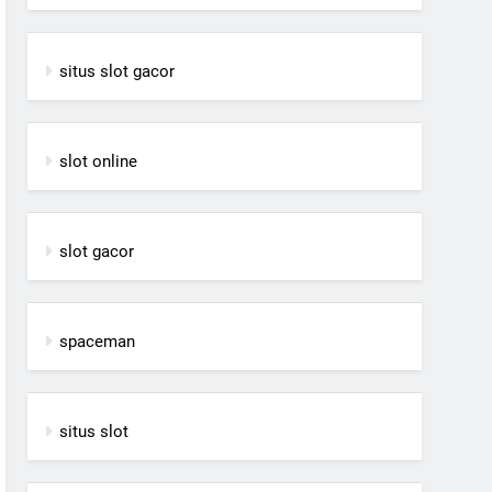
situs slot gacor
slot online
slot gacor
spaceman
situs slot