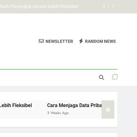
ulti-Perangkat secara Lebih Fleksibel
 saat Menggunakan KAYA787 Alternatif
ran Browser untuk KAYA787 Alternatif
NEWSLETTER
RANDOM NEWS
ngan Sistem Akses yang Lebih Adaptif
ulti-Perangkat secara Lebih Fleksibel
an Tubuh Optimal.
 saat Menggunakan KAYA787 Alternatif
ran Browser untuk KAYA787 Alternatif
bel
Cara Menjaga Data Pribadi saat Menggunakan KAYA7
3 Weeks Ago