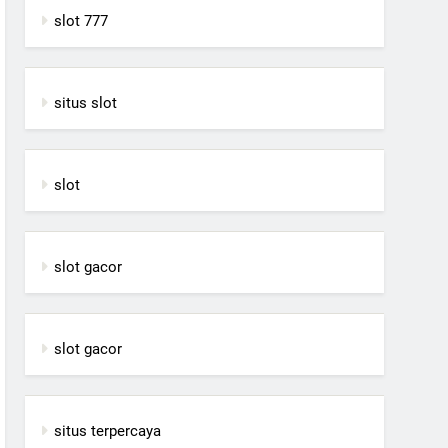
slot 777
situs slot
slot
slot gacor
slot gacor
situs terpercaya