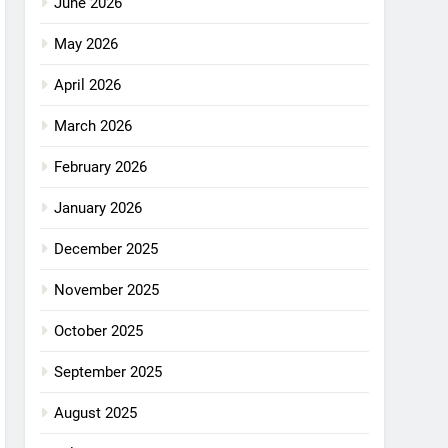
June 2026
May 2026
April 2026
March 2026
February 2026
January 2026
December 2025
November 2025
October 2025
September 2025
August 2025