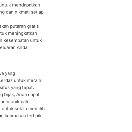
 untuk mendapatkan
g dan nikmati setiap
akan putaran gratis
untuk meningkatkan
n kesempatan untuk
eluaran Anda.
ya yang
cerdas untuk meraih
itus yang tepat,
 bijak, Anda dapat
dan menikmati
untuk selalu memilih
an keamanan terbaik,
.