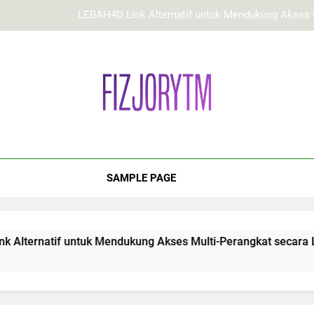
LEBAH4D Link Alternatif untuk Mendukung Akses M
Cara Menjaga Data Pribadi
Panduan Menyesuaikan Pengatu
EDWINSLOT Link Alternatif de
jo Rytm
LEBAH4D Link Alternatif untuk Mendukung Akses M
erawatan Fisioterapi Profesional Di Fizjo Rytm Untuk Kesehat
Cara Menjaga Data Pribadi
SAMPLE PAGE
Panduan Menyesuaikan Pengatu
 untuk Mendukung Akses Multi-Perangkat secara Lebih Fleksi