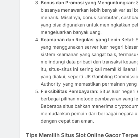
Bonus dan Promosi yang Menguntungkan
: 
biasanya menawarkan lebih banyak variasi 
menarik. Misalnya, bonus sambutan, cashbac
yang bisa digunakan untuk meningkatkan p
mengeluarkan banyak uang.
Keamanan dan Regulasi yang Lebih Ketat
: 
yang menggunakan server luar negeri biasa
sistem keamanan yang sangat baik, termasuk
melindungi data pribadi dan transaksi keuan
itu, situs-situs ini sering kali memiliki lisen
yang diakui, seperti UK Gambling Commissi
Authority, yang memastikan permainan yang a
Fleksibilitas Pembayaran
: Situs luar neger
berbagai pilihan metode pembayaran yang le
Beberapa situs bahkan menerima cryptocurr
memudahkan pemain dari berbagai negara un
dengan cepat dan aman.
Tips Memilih Situs Slot Online Gacor Terp