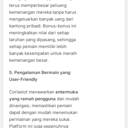
terus memperbesar peluang
kemenangan mereka tanpa harus
mengeluarkan banyak uang dari
kantong pribadi. Bonus-bonus ini
meningkatkan nilai dari setiap
taruhan yang dipasang, sehingga
setiap pemain memiliki lebih
banyak kesempatan untuk meraih
kemenangan besar.
5.
Pengalaman Bermain yang
User-Friendly
Corlaslot menawarkan
antarmuka
yang ramah pengguna
dan mudah
dinavigasi, memastikan pemain
dapat dengan mudah menemukan
permainan yang mereka sukai.
Platform ini juga sepenuhnya