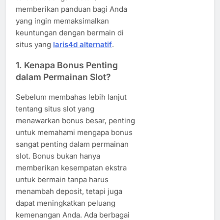
memberikan panduan bagi Anda
yang ingin memaksimalkan
keuntungan dengan bermain di
situs yang
laris4d alternatif
.
1. Kenapa Bonus Penting
dalam Permainan Slot?
Sebelum membahas lebih lanjut
tentang situs slot yang
menawarkan bonus besar, penting
untuk memahami mengapa bonus
sangat penting dalam permainan
slot. Bonus bukan hanya
memberikan kesempatan ekstra
untuk bermain tanpa harus
menambah deposit, tetapi juga
dapat meningkatkan peluang
kemenangan Anda. Ada berbagai