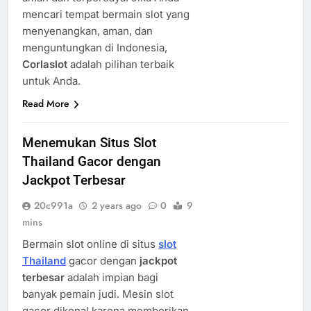
mencari tempat bermain slot yang
menyenangkan, aman, dan
menguntungkan di Indonesia,
Corlaslot
adalah pilihan terbaik
untuk Anda.
Read More
Menemukan Situs Slot
Thailand Gacor dengan
Jackpot Terbesar
20c991a
2 years ago
0
9
mins
Bermain slot online di situs
slot
Thailand
gacor dengan
jackpot
terbesar
adalah impian bagi
banyak pemain judi. Mesin slot
gacor dikenal karena memberikan