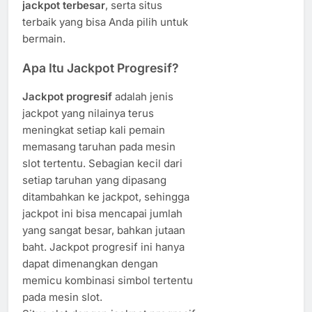
jackpot terbesar
, serta situs
terbaik yang bisa Anda pilih untuk
bermain.
Apa Itu Jackpot Progresif?
Jackpot progresif
adalah jenis
jackpot yang nilainya terus
meningkat setiap kali pemain
memasang taruhan pada mesin
slot tertentu. Sebagian kecil dari
setiap taruhan yang dipasang
ditambahkan ke jackpot, sehingga
jackpot ini bisa mencapai jumlah
yang sangat besar, bahkan jutaan
baht. Jackpot progresif ini hanya
dapat dimenangkan dengan
memicu kombinasi simbol tertentu
pada mesin slot.