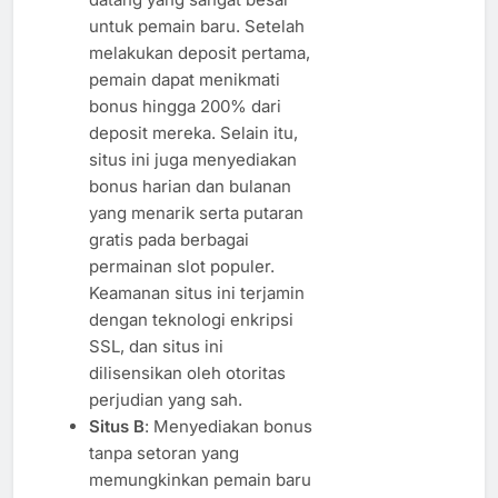
untuk pemain baru. Setelah
melakukan deposit pertama,
pemain dapat menikmati
bonus hingga 200% dari
deposit mereka. Selain itu,
situs ini juga menyediakan
bonus harian dan bulanan
yang menarik serta putaran
gratis pada berbagai
permainan slot populer.
Keamanan situs ini terjamin
dengan teknologi enkripsi
SSL, dan situs ini
dilisensikan oleh otoritas
perjudian yang sah.
Situs B
: Menyediakan bonus
tanpa setoran yang
memungkinkan pemain baru