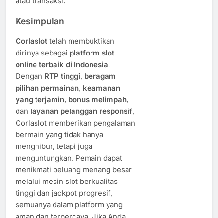
atau transaksi.
Kesimpulan
Corlaslot
telah membuktikan
dirinya sebagai
platform slot
online terbaik di Indonesia
.
Dengan
RTP tinggi
,
beragam
pilihan permainan
,
keamanan
yang terjamin
,
bonus melimpah
,
dan
layanan pelanggan responsif
,
Corlaslot memberikan pengalaman
bermain yang tidak hanya
menghibur, tetapi juga
menguntungkan. Pemain dapat
menikmati peluang menang besar
melalui mesin slot berkualitas
tinggi dan jackpot progresif,
semuanya dalam platform yang
aman dan terpercaya. Jika Anda