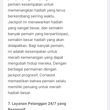
pemain kesempatan untuk
memenangkan hadiah yang terus
berkembang seiring waktu.
Jackpot ini menawarkan hadiah
yang sangat besar, dan semakin
banyak pemain yang berpartisipasi,
semakin besar hadiah yang akan
didapatkan. Bagi banyak pemain,
ini adalah kesempatan untuk
meraih kemenangan yang dapat
mengubah hidup mereka. Dengan
berbagai permainan dengan
jackpot progresif, Corlaslot
memastikan bahwa pemain selalu
memiliki peluang untuk meraih
hadiah besar.
7.
Layanan Pelanggan 24/7 yang
Responsif