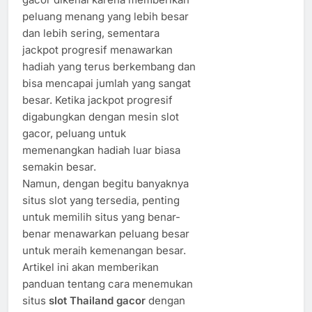
peluang menang yang lebih besar
dan lebih sering, sementara
jackpot progresif menawarkan
hadiah yang terus berkembang dan
bisa mencapai jumlah yang sangat
besar. Ketika jackpot progresif
digabungkan dengan mesin slot
gacor, peluang untuk
memenangkan hadiah luar biasa
semakin besar.
Namun, dengan begitu banyaknya
situs slot yang tersedia, penting
untuk memilih situs yang benar-
benar menawarkan peluang besar
untuk meraih kemenangan besar.
Artikel ini akan memberikan
panduan tentang cara menemukan
situs
slot Thailand gacor
dengan