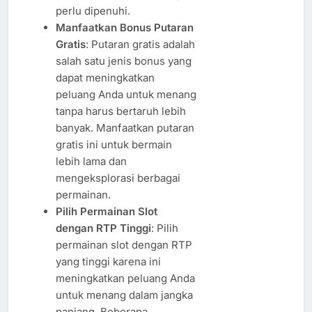
perlu dipenuhi.
Manfaatkan Bonus Putaran
Gratis
: Putaran gratis adalah
salah satu jenis bonus yang
dapat meningkatkan
peluang Anda untuk menang
tanpa harus bertaruh lebih
banyak. Manfaatkan putaran
gratis ini untuk bermain
lebih lama dan
mengeksplorasi berbagai
permainan.
Pilih Permainan Slot
dengan RTP Tinggi
: Pilih
permainan slot dengan RTP
yang tinggi karena ini
meningkatkan peluang Anda
untuk menang dalam jangka
panjang. Beberapa