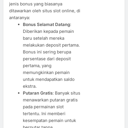
jenis bonus yang biasanya
ditawarkan oleh situs slot online, di
antaranya:
Bonus Selamat Datang
:
Diberikan kepada pemain
baru setelah mereka
melakukan deposit pertama.
Bonus ini sering berupa
persentase dari deposit
pertama, yang
memungkinkan pemain
untuk mendapatkan saldo
ekstra.
Putaran Gratis
: Banyak situs
menawarkan putaran gratis
pada permainan slot
tertentu. Ini memberi
kesempatan pemain untuk
berputar tanpa