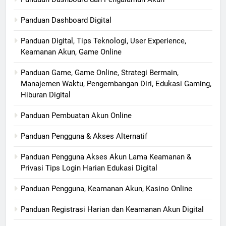
Panduan Dashboard Digital
Panduan Digital, Tips Teknologi, User Experience,
Keamanan Akun, Game Online
Panduan Game, Game Online, Strategi Bermain,
Manajemen Waktu, Pengembangan Diri, Edukasi Gaming,
Hiburan Digital
Panduan Pembuatan Akun Online
Panduan Pengguna & Akses Alternatif
Panduan Pengguna Akses Akun Lama Keamanan &
Privasi Tips Login Harian Edukasi Digital
Panduan Pengguna, Keamanan Akun, Kasino Online
Panduan Registrasi Harian dan Keamanan Akun Digital