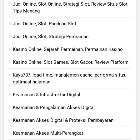
Judi Online, Slot Online, Strategi Slot, Review Situs Slot,
Tips Menang
Judi Online, Slot, Panduan Slot
Judi Online, Slot, Strategi Permainan
Kasino Online, Sejarah Permainan, Permainan Kasino
Kasino Online, Slot Games, Slot Gacor, Review Platform
Kaya787, load time, manajemen cache, performa situs,
optimasi halaman
Keamanan & Infrastruktur Digital
Keamanan & Pengalaman Akses Digital
Keamanan Akses Digital & Proteksi Pembayaran
Keamanan Akses Multi-Perangkat