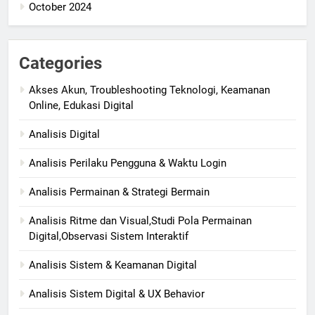
October 2024
Categories
Akses Akun, Troubleshooting Teknologi, Keamanan
Online, Edukasi Digital
Analisis Digital
Analisis Perilaku Pengguna & Waktu Login
Analisis Permainan & Strategi Bermain
Analisis Ritme dan Visual,Studi Pola Permainan
Digital,Observasi Sistem Interaktif
Analisis Sistem & Keamanan Digital
Analisis Sistem Digital & UX Behavior