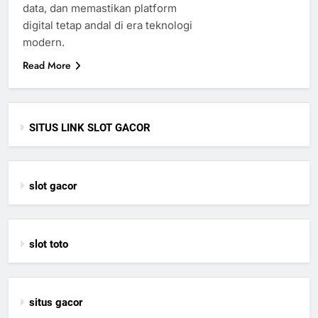
data, dan memastikan platform
digital tetap andal di era teknologi
modern.
Read More
SITUS LINK SLOT GACOR
slot gacor
slot toto
situs gacor