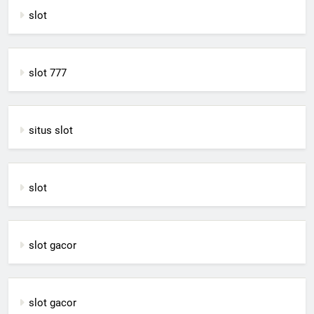
slot
slot 777
situs slot
slot
slot gacor
slot gacor