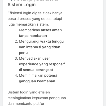
Sistem Login
Efisiensi login digital tidak hanya
berarti proses yang cepat, tetapi
juga memastikan sistem:
Memberikan
akses aman
tanpa hambatan
Mengurangi
waktu tunggu
dan interaksi yang tidak
perlu
Menyediakan
user
experience yang responsif
di semua perangkat
Meminimalkan
potensi
gangguan keamanan
Sistem login yang efisien
meningkatkan kepuasan pengguna
dan membantu platform