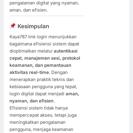
pengalaman digital yang nyaman,
aman, dan efisien.
Kesimpulan
Kaya787 link login menunjukkan
bagaimana efisiensi sistem dapat
dioptimalkan melalui
autentikasi
cepat, manajemen sesi, protokol
keamanan, dan pemantauan
aktivitas real-time
. Dengan
menerapkan praktik teknis dan
kebiasaan pengguna yang tepat,
login digital dapat menjadi
aman,
nyaman, dan efisien
.
Efisiensi sistem tidak hanya
mempercepat akses, tetapi juga
meningkatkan pengalaman
pengguna, menjaga keamanan