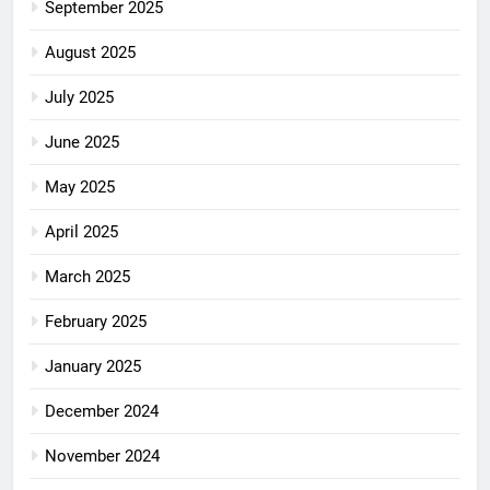
September 2025
August 2025
July 2025
June 2025
May 2025
April 2025
March 2025
February 2025
January 2025
December 2024
November 2024