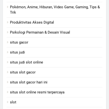
Pokémon, Anime, Hiburan, Video Game, Gaming, Tips &
Trik
Produktivitas Akses Digital
Psikologi Permainan & Desain Visual
situs gacor
situs judi
situs judi slot online
situs slot gacor
situs slot gacor hari ini
situs slot online resmi terpercaya
slot