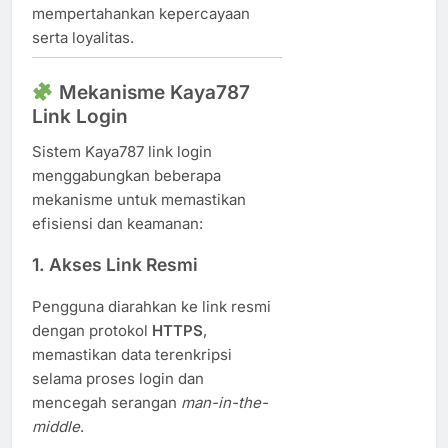
mempertahankan kepercayaan
serta loyalitas.
Mekanisme Kaya787
Link Login
Sistem Kaya787 link login
menggabungkan beberapa
mekanisme untuk memastikan
efisiensi dan keamanan:
1.
Akses Link Resmi
Pengguna diarahkan ke link resmi
dengan protokol
HTTPS
,
memastikan data terenkripsi
selama proses login dan
mencegah serangan
man-in-the-
middle
.