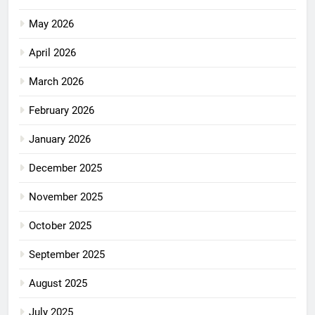
May 2026
April 2026
March 2026
February 2026
January 2026
December 2025
November 2025
October 2025
September 2025
August 2025
July 2025