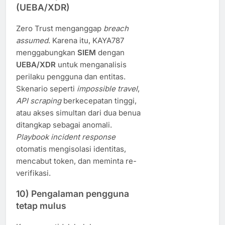
(UEBA/XDR)
Zero Trust menganggap
breach
assumed
. Karena itu, KAYA787
menggabungkan
SIEM
dengan
UEBA/XDR
untuk menganalisis
perilaku pengguna dan entitas.
Skenario seperti
impossible travel
,
API scraping
berkecepatan tinggi,
atau akses simultan dari dua benua
ditangkap sebagai anomali.
Playbook
incident response
otomatis mengisolasi identitas,
mencabut token, dan meminta re-
verifikasi.
10) Pengalaman pengguna
tetap mulus