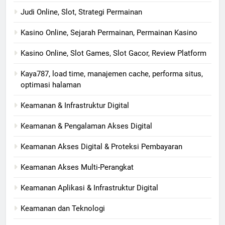
Judi Online, Slot, Strategi Permainan
Kasino Online, Sejarah Permainan, Permainan Kasino
Kasino Online, Slot Games, Slot Gacor, Review Platform
Kaya787, load time, manajemen cache, performa situs,
optimasi halaman
Keamanan & Infrastruktur Digital
Keamanan & Pengalaman Akses Digital
Keamanan Akses Digital & Proteksi Pembayaran
Keamanan Akses Multi-Perangkat
Keamanan Aplikasi & Infrastruktur Digital
Keamanan dan Teknologi