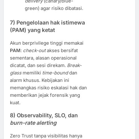
delivery
(canary/blue-
green) agar risiko dibatasi.
7) Pengelolaan hak istimewa
(PAM) yang ketat
Akun berprivilege tinggi memakai
PAM
:
check-out
akses bersifat
sementara, alasan operasional
dicatat, dan sesi direkam.
Break-
glass
memiliki
time-bound
dan
alarm khusus. Kebijakan ini
memangkas risiko eskalasi hak dan
memberikan jejak forensik yang
kuat.
8) Observability, SLO, dan
burn-rate alerting
Zero Trust tanpa visibilitas hanya