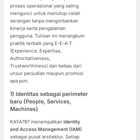
proses operasional yang saling
mengunci untuk menutup celah
serangan tanpa mengorbankan
kinerja serta pengalaman
pengguna. Tulisan ini merangkum
praktik terbaik yang E-E-A-T
(Experience, Expertise,
Authoritativeness,
Trustworthiness) dan bebas dari
unsur perjudian maupun promosi
apa pun.
1) Identitas sebagai perimeter
baru (People, Services,
Machines)
KAYA787 menempatkan
Identity
and Access Management (IAM)
sebagai pusat arsitektur. Setiap