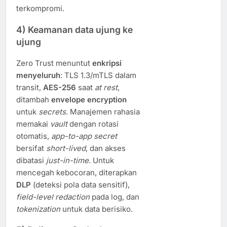
terkompromi.
4) Keamanan data ujung ke
ujung
Zero Trust menuntut
enkripsi
menyeluruh
: TLS 1.3/mTLS dalam
transit,
AES-256
saat
at rest
,
ditambah
envelope encryption
untuk
secrets
. Manajemen rahasia
memakai
vault
dengan rotasi
otomatis,
app-to-app secret
bersifat
short-lived
, dan akses
dibatasi
just-in-time
. Untuk
mencegah kebocoran, diterapkan
DLP
(deteksi pola data sensitif),
field-level redaction
pada log, dan
tokenization
untuk data berisiko.