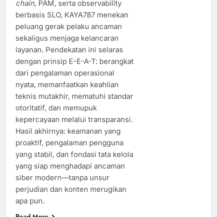
chain
, PAM, serta observability
berbasis SLO, KAYA787 menekan
peluang gerak pelaku ancaman
sekaligus menjaga kelancaran
layanan. Pendekatan ini selaras
dengan prinsip E-E-A-T: berangkat
dari pengalaman operasional
nyata, memanfaatkan keahlian
teknis mutakhir, mematuhi standar
otoritatif, dan memupuk
kepercayaan melalui transparansi.
Hasil akhirnya: keamanan yang
proaktif, pengalaman pengguna
yang stabil, dan fondasi tata kelola
yang siap menghadapi ancaman
siber modern—tanpa unsur
perjudian dan konten merugikan
apa pun.
Read More