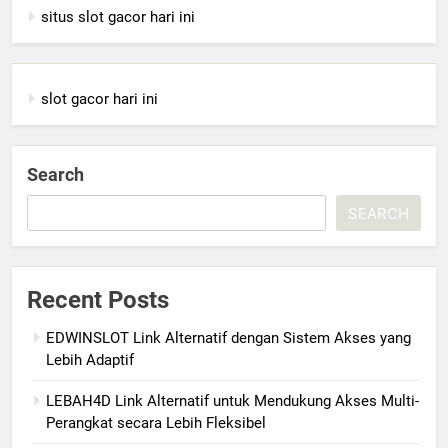
situs slot gacor hari ini
slot gacor hari ini
Search
SEARCH
Recent Posts
EDWINSLOT Link Alternatif dengan Sistem Akses yang
Lebih Adaptif
LEBAH4D Link Alternatif untuk Mendukung Akses Multi-
Perangkat secara Lebih Fleksibel