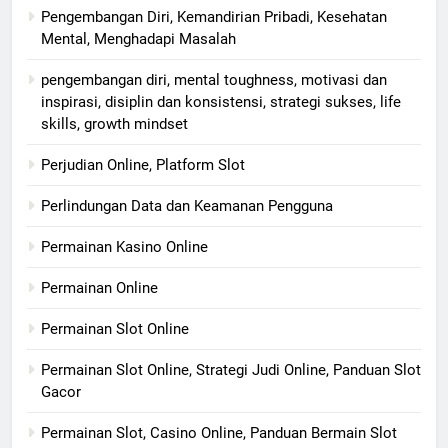
Pengembangan Diri, Kemandirian Pribadi, Kesehatan
Mental, Menghadapi Masalah
pengembangan diri, mental toughness, motivasi dan
inspirasi, disiplin dan konsistensi, strategi sukses, life
skills, growth mindset
Perjudian Online, Platform Slot
Perlindungan Data dan Keamanan Pengguna
Permainan Kasino Online
Permainan Online
Permainan Slot Online
Permainan Slot Online, Strategi Judi Online, Panduan Slot
Gacor
Permainan Slot, Casino Online, Panduan Bermain Slot