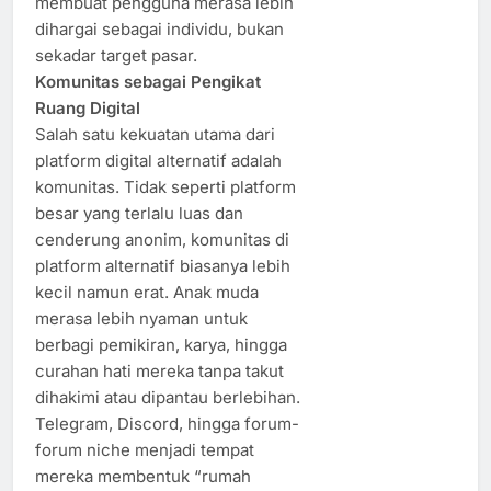
membuat pengguna merasa lebih
dihargai sebagai individu, bukan
sekadar target pasar.
Komunitas sebagai Pengikat
Ruang Digital
Salah satu kekuatan utama dari
platform digital alternatif adalah
komunitas. Tidak seperti platform
besar yang terlalu luas dan
cenderung anonim, komunitas di
platform alternatif biasanya lebih
kecil namun erat. Anak muda
merasa lebih nyaman untuk
berbagi pemikiran, karya, hingga
curahan hati mereka tanpa takut
dihakimi atau dipantau berlebihan.
Telegram, Discord, hingga forum-
forum niche menjadi tempat
mereka membentuk “rumah