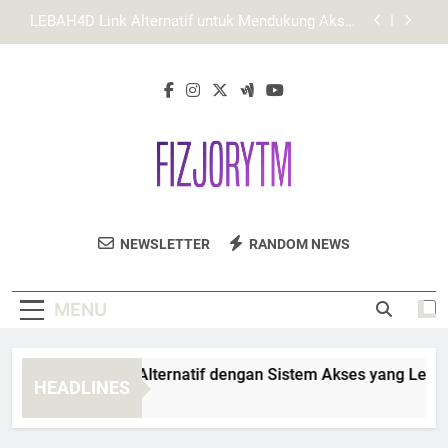
Skip
Cara Menjaga Data Pribadi saat Menggunakan
to
KAYA787 Alternatif
content
Panduan Menyesuaikan Pengaturan Browser
untuk KAYA787 Alternatif
EDWINSLOT Link Alternatif dengan Sistem Akses
yang Lebih Adaptif
LEBAH4D Link Alternatif untuk Mendukung Akses
Multi-Perangkat secara Lebih Fleksibel
Cara Menjaga Data Pribadi saat Menggunakan
KAYA787 Alternatif
Fizjo Rytm
Dapatkan Perawatan Fisioterapi Profesional
Panduan Menyesuaikan Pengaturan Browser
NEWSLETTER
RANDOM NEWS
untuk KAYA787 Alternatif
Di Fizjo Rytm Untuk Kesehatan Tubuh
Optimal.
MENU
WINSLOT Link Alternatif dengan Sistem Akses yang Lebih Ada
HEADLINES
Weeks Ago