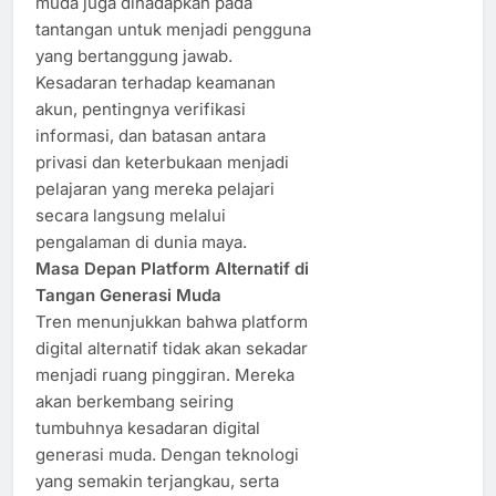
muda juga dihadapkan pada
tantangan untuk menjadi pengguna
yang bertanggung jawab.
Kesadaran terhadap keamanan
akun, pentingnya verifikasi
informasi, dan batasan antara
privasi dan keterbukaan menjadi
pelajaran yang mereka pelajari
secara langsung melalui
pengalaman di dunia maya.
Masa Depan Platform Alternatif di
Tangan Generasi Muda
Tren menunjukkan bahwa platform
digital alternatif tidak akan sekadar
menjadi ruang pinggiran. Mereka
akan berkembang seiring
tumbuhnya kesadaran digital
generasi muda. Dengan teknologi
yang semakin terjangkau, serta