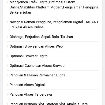
Manajemen Trafik Digital,Optimasi Sistem
Online,Stabilitas Platform Modern,Pengalaman Pengguna
Berkelanjutan
Navigasi Ramah Pengguna, Pengalaman Digital TIARA4D,
Edukasi Akses Online
Olahraga, Perjudian, Sepak Bola, Taruhan
Optimasi Browser dan Akses Web
Optimasi Browser Digital
Optimasi Cache dan Akses Browser
Panduan & Ulasan Permainan Digital
Panduan Akses Digital
Panduan Akses Terpercaya
Panduan Bermain Slot, Strategi Slot, Analisis Data