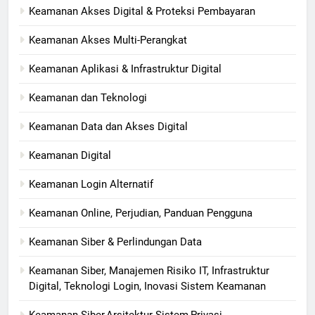
Keamanan Akses Digital & Proteksi Pembayaran
Keamanan Akses Multi-Perangkat
Keamanan Aplikasi & Infrastruktur Digital
Keamanan dan Teknologi
Keamanan Data dan Akses Digital
Keamanan Digital
Keamanan Login Alternatif
Keamanan Online, Perjudian, Panduan Pengguna
Keamanan Siber & Perlindungan Data
Keamanan Siber, Manajemen Risiko IT, Infrastruktur
Digital, Teknologi Login, Inovasi Sistem Keamanan