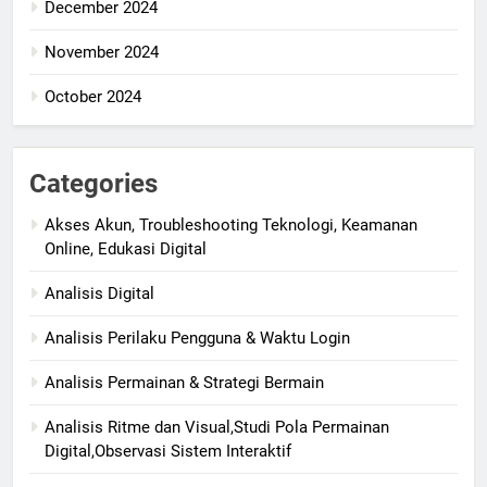
December 2024
November 2024
October 2024
Categories
Akses Akun, Troubleshooting Teknologi, Keamanan
Online, Edukasi Digital
Analisis Digital
Analisis Perilaku Pengguna & Waktu Login
Analisis Permainan & Strategi Bermain
Analisis Ritme dan Visual,Studi Pola Permainan
Digital,Observasi Sistem Interaktif