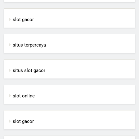
slot gacor
situs terpercaya
situs slot gacor
slot online
slot gacor