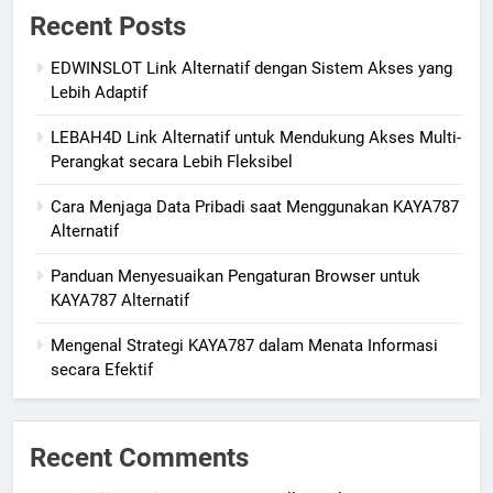
Recent Posts
EDWINSLOT Link Alternatif dengan Sistem Akses yang
Lebih Adaptif
LEBAH4D Link Alternatif untuk Mendukung Akses Multi-
Perangkat secara Lebih Fleksibel
Cara Menjaga Data Pribadi saat Menggunakan KAYA787
Alternatif
Panduan Menyesuaikan Pengaturan Browser untuk
KAYA787 Alternatif
Mengenal Strategi KAYA787 dalam Menata Informasi
secara Efektif
Recent Comments