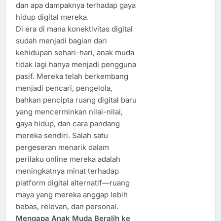
dan apa dampaknya terhadap gaya
hidup digital mereka.
Di era di mana konektivitas digital
sudah menjadi bagian dari
kehidupan sehari-hari, anak muda
tidak lagi hanya menjadi pengguna
pasif. Mereka telah berkembang
menjadi pencari, pengelola,
bahkan pencipta ruang digital baru
yang mencerminkan nilai-nilai,
gaya hidup, dan cara pandang
mereka sendiri. Salah satu
pergeseran menarik dalam
perilaku online mereka adalah
meningkatnya minat terhadap
platform digital alternatif—ruang
maya yang mereka anggap lebih
bebas, relevan, dan personal.
Mengapa Anak Muda Beralih ke