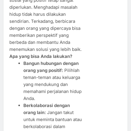
sosial yang positif tetap sangat
diperlukan. Menghadapi masalah
hidup tidak harus dilakukan
sendirian. Terkadang, berbicara
dengan orang yang dipercaya bisa
memberikan perspektif yang
berbeda dan membantu Anda
menemukan solusi yang lebih baik.
Apa yang bisa Anda lakukan?
Bangun hubungan dengan
orang yang positif:
Pilihlah
teman-teman atau keluarga
yang mendukung dan
memahami perjalanan hidup
Anda.
Berkolaborasi dengan
orang lain:
Jangan takut
untuk meminta bantuan atau
berkolaborasi dalam