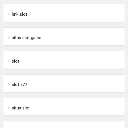
link slot
situs slot gacor
slot
slot 777
situs slot