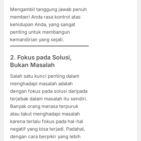
Mengambil tanggung jawab penuh
memberi Anda rasa kontrol atas
kehidupan Anda, yang sangat
penting untuk membangun
kemandirian yang sejati.
2. Fokus pada Solusi,
Bukan Masalah
Salah satu kunci penting dalam
menghadapi masalah adalah
dengan fokus pada solusi daripada
terjebak dalam masalah itu sendiri.
Banyak orang merasa terpuruk
atau takut menghadapi masalah
karena terlalu fokus pada hal-hal
negatif yang bisa terjadi. Padahal,
dengan cara berpikir yang lebih