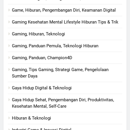
Game, Hiburan, Pengembangan Diri, Keamanan Digital
Gaming Kesehatan Mental Lifestyle Hiburan Tips & Trik
Gaming, Hiburan, Teknologi
Gaming, Panduan Pemula, Teknologi Hiburan
Gaming, Panduan, Champion4D
Gaming, Tips Gaming, Strategi Game, Pengelolaan
Sumber Daya
Gaya Hidup Digital & Teknologi
Gaya Hidup Sehat, Pengembangan Diri, Produktivitas,
Kesehatan Mental, Self-Care
Hiburan & Teknologi
Industri Game & Inovasi Digital