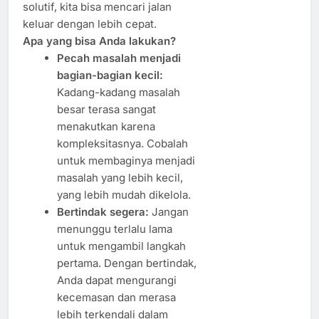
solutif, kita bisa mencari jalan
keluar dengan lebih cepat.
Apa yang bisa Anda lakukan?
Pecah masalah menjadi
bagian-bagian kecil:
Kadang-kadang masalah
besar terasa sangat
menakutkan karena
kompleksitasnya. Cobalah
untuk membaginya menjadi
masalah yang lebih kecil,
yang lebih mudah dikelola.
Bertindak segera:
Jangan
menunggu terlalu lama
untuk mengambil langkah
pertama. Dengan bertindak,
Anda dapat mengurangi
kecemasan dan merasa
lebih terkendali dalam