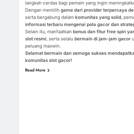
langkah cerdas bagi pemain yang ingin meningkat
Dengan memilih
game dari provider terpercaya de
serta bergabung dalam
komunitas yang solid
, pem
informasi terbaru mengenai pola gacor dan strat
Selain itu, manfaatkan
bonus dan fitur free spin ya
slot resmi
, serta selalu
bermain di jam-jam gacor
u
peluang maxwin.
Selamat bermain dan semoga sukses mendapatk
komunitas slot gacor!
Read More