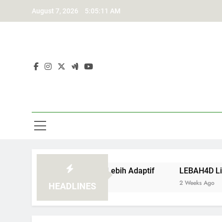
Skip
August 7, 2026
5:05:12 AM
to
content
Fiz
Dapatkan P
stem Akses yang Lebih Adaptif
LEBAH4D Link Alternati
2 Weeks Ago
HEADLINES