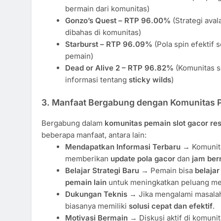
bermain dari komunitas)
Gonzo’s Quest – RTP 96.00%
(Strategi aval
dibahas di komunitas)
Starburst – RTP 96.09%
(Pola spin efektif 
pemain)
Dead or Alive 2 – RTP 96.82%
(Komunitas s
informasi tentang
sticky wilds
)
3. Manfaat Bergabung dengan Komunitas P
Bergabung dalam
komunitas pemain slot gacor re
beberapa manfaat, antara lain:
Mendapatkan Informasi Terbaru
→ Komunita
memberikan
update pola gacor
dan
jam ber
Belajar Strategi Baru
→ Pemain bisa
belaja
pemain lain
untuk meningkatkan peluang m
Dukungan Teknis
→ Jika mengalami masalah
biasanya memiliki
solusi cepat dan efektif
.
Motivasi Bermain
→ Diskusi aktif di komun