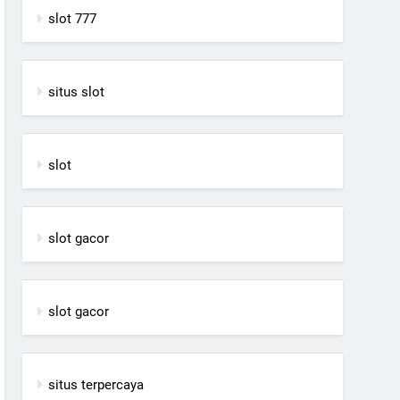
slot 777
situs slot
slot
slot gacor
slot gacor
situs terpercaya