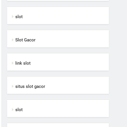
slot
Slot Gacor
link slot
situs slot gacor
slot