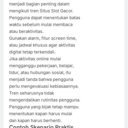
menjadi bagian penting dalam
mengikuti tren Situs Slot Gacor.
Pengguna dapat menentukan batas
waktu sebelum mulai membaca
atau beraktivitas.
Gunakan alarm, fitur screen time,
atau jadwal khusus agar aktivitas
digital tetap terkendali.
Jika aktivitas online mulai
mengganggu pekerjaan, belajar,
tidur, atau hubungan sosial, itu
menjadi tanda bahwa pengguna
perlu mengevaluasi kebiasaannya.
Tren seharusnya tidak
mengendalikan rutinitas pengguna.
Pengguna yang bijak tetap mampu
menentukan kapan harus mulai
dan kapan harus berhenti.
Contoh Skenario Praktis