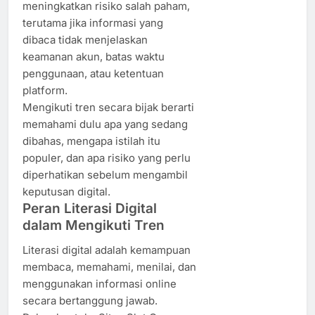
meningkatkan risiko salah paham,
terutama jika informasi yang
dibaca tidak menjelaskan
keamanan akun, batas waktu
penggunaan, atau ketentuan
platform.
Mengikuti tren secara bijak berarti
memahami dulu apa yang sedang
dibahas, mengapa istilah itu
populer, dan apa risiko yang perlu
diperhatikan sebelum mengambil
keputusan digital.
Peran Literasi Digital
dalam Mengikuti Tren
Literasi digital adalah kemampuan
membaca, memahami, menilai, dan
menggunakan informasi online
secara bertanggung jawab.