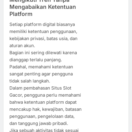
Mengabaikan Ketentuan
Platform
Setiap platform digital biasanya
memiliki ketentuan penggunaan,
kebijakan privasi, batas usia, dan
aturan akun.
Bagian ini sering dilewati karena
dianggap terlalu panjang.
Padahal, memahami ketentuan
sangat penting agar pengguna
tidak salah langkah.
Dalam pembahasan Situs Slot
Gacor, pengguna perlu memahami
bahwa ketentuan platform dapat
mencakup hak, kewajiban, batasan
penggunaan, pengelolaan data,
dan tanggung jawab pribadi.
Jika sebuah aktivitas tidak sesuai