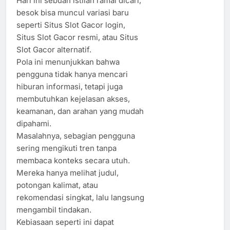
Hari ini sebuah istilah ramai dicari,
besok bisa muncul variasi baru
seperti Situs Slot Gacor login,
Situs Slot Gacor resmi, atau Situs
Slot Gacor alternatif.
Pola ini menunjukkan bahwa
pengguna tidak hanya mencari
hiburan informasi, tetapi juga
membutuhkan kejelasan akses,
keamanan, dan arahan yang mudah
dipahami.
Masalahnya, sebagian pengguna
sering mengikuti tren tanpa
membaca konteks secara utuh.
Mereka hanya melihat judul,
potongan kalimat, atau
rekomendasi singkat, lalu langsung
mengambil tindakan.
Kebiasaan seperti ini dapat