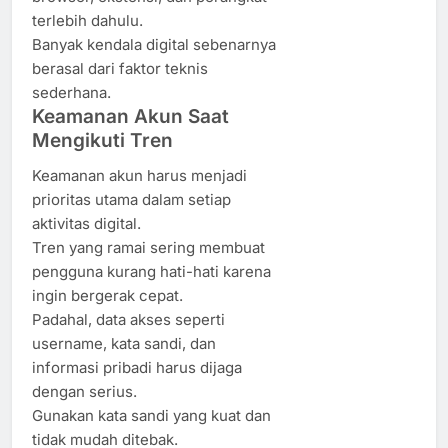
terlebih dahulu.
Banyak kendala digital sebenarnya
berasal dari faktor teknis
sederhana.
Keamanan Akun Saat
Mengikuti Tren
Keamanan akun harus menjadi
prioritas utama dalam setiap
aktivitas digital.
Tren yang ramai sering membuat
pengguna kurang hati-hati karena
ingin bergerak cepat.
Padahal, data akses seperti
username, kata sandi, dan
informasi pribadi harus dijaga
dengan serius.
Gunakan kata sandi yang kuat dan
tidak mudah ditebak.