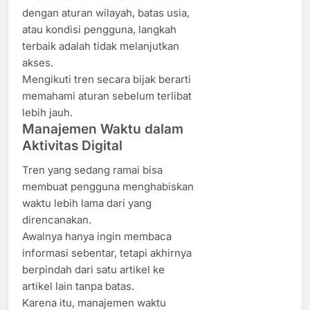
dengan aturan wilayah, batas usia,
atau kondisi pengguna, langkah
terbaik adalah tidak melanjutkan
akses.
Mengikuti tren secara bijak berarti
memahami aturan sebelum terlibat
lebih jauh.
Manajemen Waktu dalam
Aktivitas Digital
Tren yang sedang ramai bisa
membuat pengguna menghabiskan
waktu lebih lama dari yang
direncanakan.
Awalnya hanya ingin membaca
informasi sebentar, tetapi akhirnya
berpindah dari satu artikel ke
artikel lain tanpa batas.
Karena itu, manajemen waktu