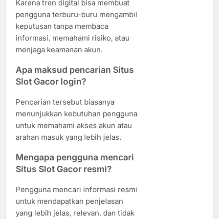
Karena tren digital bisa membuat
pengguna terburu-buru mengambil
keputusan tanpa membaca
informasi, memahami risiko, atau
menjaga keamanan akun.
Apa maksud pencarian Situs
Slot Gacor login?
Pencarian tersebut biasanya
menunjukkan kebutuhan pengguna
untuk memahami akses akun atau
arahan masuk yang lebih jelas.
Mengapa pengguna mencari
Situs Slot Gacor resmi?
Pengguna mencari informasi resmi
untuk mendapatkan penjelasan
yang lebih jelas, relevan, dan tidak