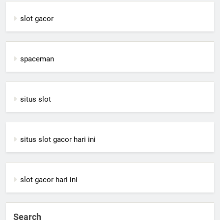
slot gacor
spaceman
situs slot
situs slot gacor hari ini
slot gacor hari ini
Search