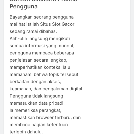
Pengguna
Bayangkan seorang pengguna
melihat istilah Situs Slot Gacor
sedang ramai dibahas.
Alih-alih langsung mengikuti
semua informasi yang muncul,
pengguna membaca beberapa
penjelasan secara lengkap,
memperhatikan konteks, lalu
memahami bahwa topik tersebut
berkaitan dengan akses,
keamanan, dan pengalaman digital.
Pengguna tidak langsung
memasukkan data pribadi.
Ia memeriksa perangkat,
memastikan browser terbaru, dan
membaca bagian ketentuan
terlebih dahulu.