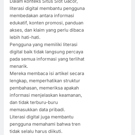
Dalam konteks Situs Slot Gacor,
literasi digital membantu pengguna
membedakan antara informasi
edukatif, konten promosi, panduan
akses, dan klaim yang perlu dibaca
lebih hati-hati.
Pengguna yang memiliki literasi
digital baik tidak langsung percaya
pada semua informasi yang terlihat
menarik.
Mereka membaca isi artikel secara
lengkap, memperhatikan struktur
pembahasan, memeriksa apakah
informasi menjelaskan keamanan,
dan tidak terburu-buru
memasukkan data pribadi.
Literasi digital juga membantu
pengguna memahami bahwa tren
tidak selalu harus diikuti.