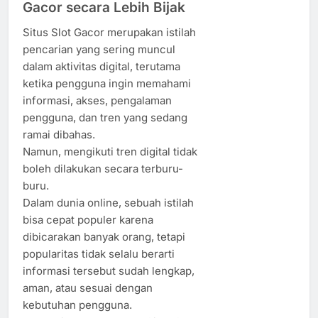
Gacor secara Lebih Bijak
Situs Slot Gacor merupakan istilah
pencarian yang sering muncul
dalam aktivitas digital, terutama
ketika pengguna ingin memahami
informasi, akses, pengalaman
pengguna, dan tren yang sedang
ramai dibahas.
Namun, mengikuti tren digital tidak
boleh dilakukan secara terburu-
buru.
Dalam dunia online, sebuah istilah
bisa cepat populer karena
dibicarakan banyak orang, tetapi
popularitas tidak selalu berarti
informasi tersebut sudah lengkap,
aman, atau sesuai dengan
kebutuhan pengguna.