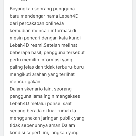
Bayangkan seorang pengguna
baru mendengar nama Lebah4D
dari percakapan online.Ia
kemudian mencari informasi di
mesin pencari dengan kata kunci
Lebah4D resmi.Setelah melihat
beberapa hasil, pengguna tersebut
perlu memilih informasi yang
paling jelas dan tidak terburu-buru
mengikuti arahan yang terlihat
mencurigakan.
Dalam skenario lain, seorang
pengguna lama ingin mengakses
Lebah4D melalui ponsel saat
sedang berada di luar rumah.Ia
menggunakan jaringan publik yang
tidak sepenuhnya aman.Dalam
kondisi seperti ini, langkah yang