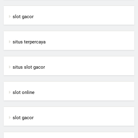
slot gacor
situs terpercaya
situs slot gacor
slot online
slot gacor