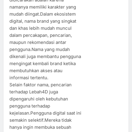
namanya memiliki karakter yang
mudah diingat.Dalam ekosistem
digital, nama brand yang singkat
dan khas lebih mudah muncul
dalam percakapan, pencarian,
maupun rekomendasi antar
pengguna.Nama yang mudah
dikenali juga membantu pengguna
mengingat kembali brand ketika
membutuhkan akses atau
informasi tertentu.
Selain faktor nama, pencarian
terhadap Lebah4D juga
dipengaruhi oleh kebutuhan
pengguna terhadap
kejelasan.Pengguna digital saat ini
semakin selektif.Mereka tidak
hanya ingin membuka sebuah