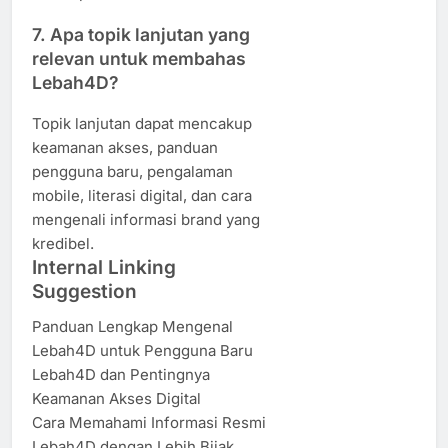
7. Apa topik lanjutan yang
relevan untuk membahas
Lebah4D?
Topik lanjutan dapat mencakup
keamanan akses, panduan
pengguna baru, pengalaman
mobile, literasi digital, dan cara
mengenali informasi brand yang
kredibel.
Internal Linking
Suggestion
Panduan Lengkap Mengenal
Lebah4D untuk Pengguna Baru
Lebah4D dan Pentingnya
Keamanan Akses Digital
Cara Memahami Informasi Resmi
Lebah4D dengan Lebih Bijak