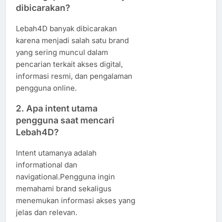
dibicarakan?
Lebah4D banyak dibicarakan
karena menjadi salah satu brand
yang sering muncul dalam
pencarian terkait akses digital,
informasi resmi, dan pengalaman
pengguna online.
2. Apa intent utama
pengguna saat mencari
Lebah4D?
Intent utamanya adalah
informational dan
navigational.Pengguna ingin
memahami brand sekaligus
menemukan informasi akses yang
jelas dan relevan.