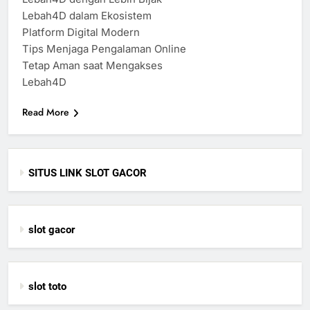
Lebah4D dalam Ekosistem
Platform Digital Modern
Tips Menjaga Pengalaman Online
Tetap Aman saat Mengakses
Lebah4D
Read More
SITUS LINK SLOT GACOR
slot gacor
slot toto