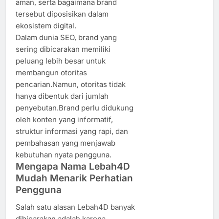
aman, serta bagaimana brand
tersebut diposisikan dalam
ekosistem digital.
Dalam dunia SEO, brand yang
sering dibicarakan memiliki
peluang lebih besar untuk
membangun otoritas
pencarian.Namun, otoritas tidak
hanya dibentuk dari jumlah
penyebutan.Brand perlu didukung
oleh konten yang informatif,
struktur informasi yang rapi, dan
pembahasan yang menjawab
kebutuhan nyata pengguna.
Mengapa Nama Lebah4D
Mudah Menarik Perhatian
Pengguna
Salah satu alasan Lebah4D banyak
dibicarakan adalah karena