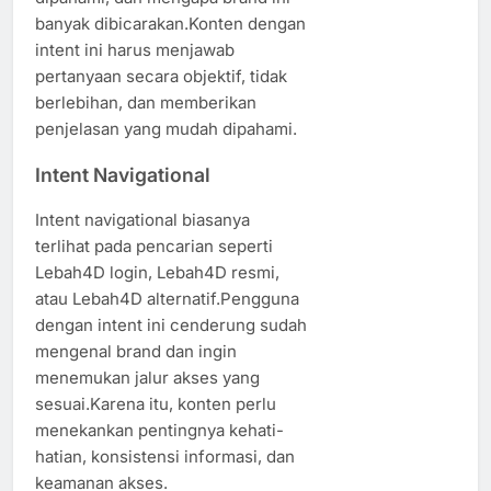
banyak dibicarakan.Konten dengan
intent ini harus menjawab
pertanyaan secara objektif, tidak
berlebihan, dan memberikan
penjelasan yang mudah dipahami.
Intent Navigational
Intent navigational biasanya
terlihat pada pencarian seperti
Lebah4D login, Lebah4D resmi,
atau Lebah4D alternatif.Pengguna
dengan intent ini cenderung sudah
mengenal brand dan ingin
menemukan jalur akses yang
sesuai.Karena itu, konten perlu
menekankan pentingnya kehati-
hatian, konsistensi informasi, dan
keamanan akses.