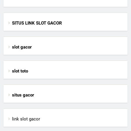
SITUS LINK SLOT GACOR
slot gacor
slot toto
situs gacor
link slot gacor