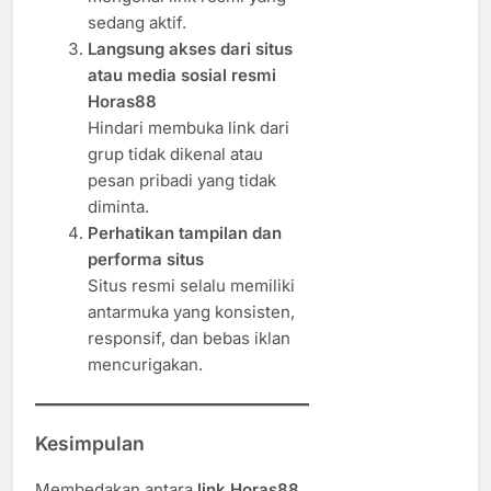
sedang aktif.
Langsung akses dari situs
atau media sosial resmi
Horas88
Hindari membuka link dari
grup tidak dikenal atau
pesan pribadi yang tidak
diminta.
Perhatikan tampilan dan
performa situs
Situs resmi selalu memiliki
antarmuka yang konsisten,
responsif, dan bebas iklan
mencurigakan.
Kesimpulan
Membedakan antara
link Horas88