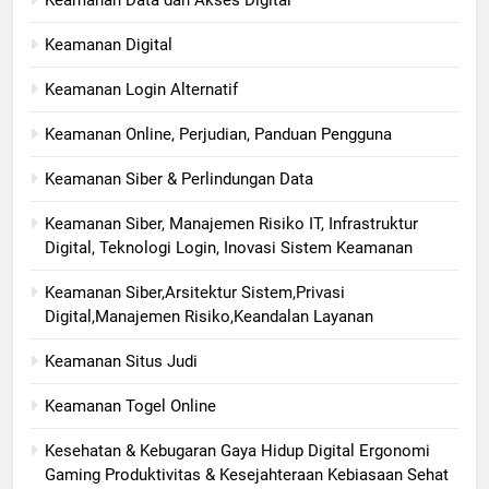
Keamanan Digital
Keamanan Login Alternatif
Keamanan Online, Perjudian, Panduan Pengguna
Keamanan Siber & Perlindungan Data
Keamanan Siber, Manajemen Risiko IT, Infrastruktur
Digital, Teknologi Login, Inovasi Sistem Keamanan
Keamanan Siber,Arsitektur Sistem,Privasi
Digital,Manajemen Risiko,Keandalan Layanan
Keamanan Situs Judi
Keamanan Togel Online
Kesehatan & Kebugaran Gaya Hidup Digital Ergonomi
Gaming Produktivitas & Kesejahteraan Kebiasaan Sehat