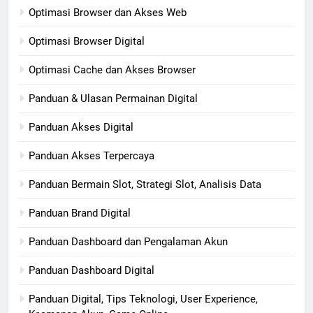
Optimasi Browser dan Akses Web
Optimasi Browser Digital
Optimasi Cache dan Akses Browser
Panduan & Ulasan Permainan Digital
Panduan Akses Digital
Panduan Akses Terpercaya
Panduan Bermain Slot, Strategi Slot, Analisis Data
Panduan Brand Digital
Panduan Dashboard dan Pengalaman Akun
Panduan Dashboard Digital
Panduan Digital, Tips Teknologi, User Experience,