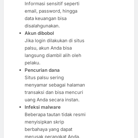
Informasi sensitif seperti
email, password, hingga
data keuangan bisa
disalahgunakan.
Akun dibobol
Jika login dilakukan di situs
palsu, akun Anda bisa
langsung diambil alih oleh
pelaku.
Pencurian dana
Situs palsu sering
menyamar sebagai halaman
transaksi dan bisa mencuri
uang Anda secara instan.
Infeksi malware
Beberapa tautan tidak resmi
menyisipkan skrip
berbahaya yang dapat
merusak perangkat Anda.