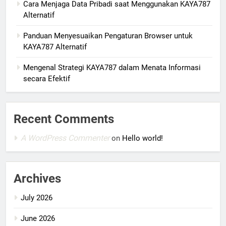
Cara Menjaga Data Pribadi saat Menggunakan KAYA787
Alternatif
Panduan Menyesuaikan Pengaturan Browser untuk
KAYA787 Alternatif
Mengenal Strategi KAYA787 dalam Menata Informasi
secara Efektif
Recent Comments
A WordPress Commenter
on
Hello world!
Archives
July 2026
June 2026