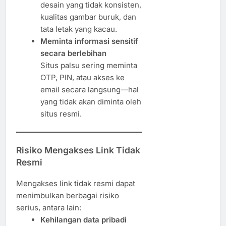
desain yang tidak konsisten,
kualitas gambar buruk, dan
tata letak yang kacau.
Meminta informasi sensitif
secara berlebihan
Situs palsu sering meminta
OTP, PIN, atau akses ke
email secara langsung—hal
yang tidak akan diminta oleh
situs resmi.
Risiko Mengakses Link Tidak
Resmi
Mengakses link tidak resmi dapat
menimbulkan berbagai risiko
serius, antara lain:
Kehilangan data pribadi