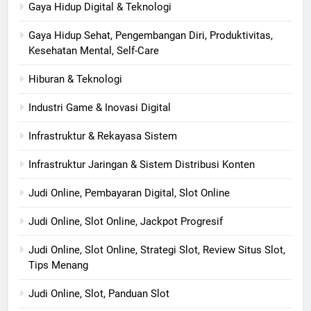
Gaya Hidup Digital & Teknologi
Gaya Hidup Sehat, Pengembangan Diri, Produktivitas,
Kesehatan Mental, Self-Care
Hiburan & Teknologi
Industri Game & Inovasi Digital
Infrastruktur & Rekayasa Sistem
Infrastruktur Jaringan & Sistem Distribusi Konten
Judi Online, Pembayaran Digital, Slot Online
Judi Online, Slot Online, Jackpot Progresif
Judi Online, Slot Online, Strategi Slot, Review Situs Slot,
Tips Menang
Judi Online, Slot, Panduan Slot