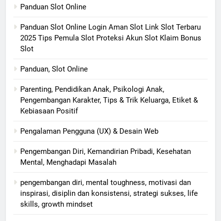
Panduan Slot Online
Panduan Slot Online Login Aman Slot Link Slot Terbaru
2025 Tips Pemula Slot Proteksi Akun Slot Klaim Bonus
Slot
Panduan, Slot Online
Parenting, Pendidikan Anak, Psikologi Anak,
Pengembangan Karakter, Tips & Trik Keluarga, Etiket &
Kebiasaan Positif
Pengalaman Pengguna (UX) & Desain Web
Pengembangan Diri, Kemandirian Pribadi, Kesehatan
Mental, Menghadapi Masalah
pengembangan diri, mental toughness, motivasi dan
inspirasi, disiplin dan konsistensi, strategi sukses, life
skills, growth mindset