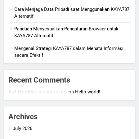
Cara Menjaga Data Pribadi saat Menggunakan KAYA787
Alternatif
Panduan Menyesuaikan Pengaturan Browser untuk
KAYA787 Alternatif
Mengenal Strategi KAYA787 dalam Menata Informasi
secara Efektif
Recent Comments
A WordPress Commenter
on
Hello world!
Archives
July 2026