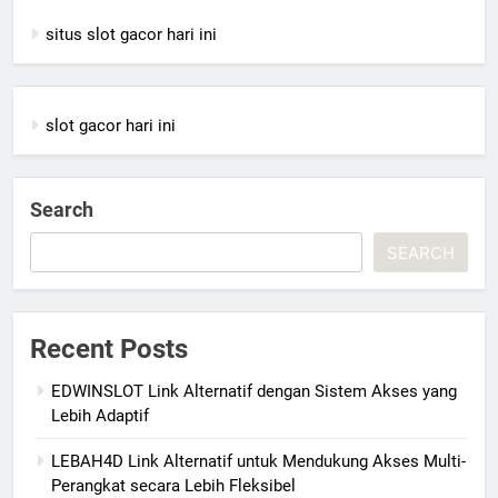
situs slot gacor hari ini
slot gacor hari ini
Search
SEARCH
Recent Posts
EDWINSLOT Link Alternatif dengan Sistem Akses yang
Lebih Adaptif
LEBAH4D Link Alternatif untuk Mendukung Akses Multi-
Perangkat secara Lebih Fleksibel