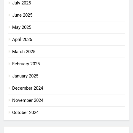
July 2025
June 2025
May 2025
April 2025
March 2025
February 2025
January 2025
December 2024
November 2024
October 2024