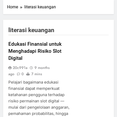
Home
literasi keuangan
literasi keuangan
Edukasi Finansial untuk
Menghadapi Risiko Slot
Digital
20c991a
9 months
ago
0
7 mins
Pelajari bagaimana edukasi
finansial dapat memperkuat
ketahanan pengguna terhadap
risiko permainan slot digital —
mulai dari pengelolaan anggaran,
pemahaman probabilitas, hingga