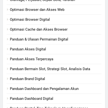
Optimasi Browser dan Akses Web
Optimasi Browser Digital
Optimasi Cache dan Akses Browser
Panduan & Ulasan Permainan Digital
Panduan Akses Digital
Panduan Akses Terpercaya
Panduan Bermain Slot, Strategi Slot, Analisis Data
Panduan Brand Digital
Panduan Dashboard dan Pengalaman Akun
Panduan Dashboard Digital