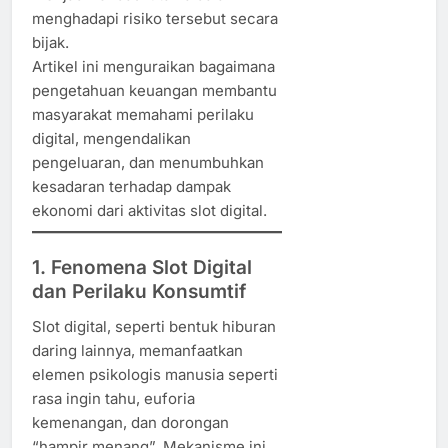
menghadapi risiko tersebut secara
bijak.
Artikel ini menguraikan bagaimana
pengetahuan keuangan membantu
masyarakat memahami perilaku
digital, mengendalikan
pengeluaran, dan menumbuhkan
kesadaran terhadap dampak
ekonomi dari aktivitas slot digital.
1. Fenomena Slot Digital
dan Perilaku Konsumtif
Slot digital, seperti bentuk hiburan
daring lainnya, memanfaatkan
elemen psikologis manusia seperti
rasa ingin tahu, euforia
kemenangan, dan dorongan
“hampir menang”. Mekanisme ini