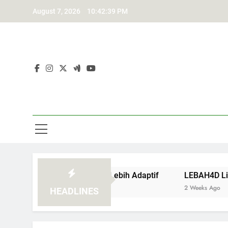
Skip
August 7, 2026
10:42:40 PM
to
content
Fiz
Dapatkan P
istem Akses yang Lebih Adaptif
LEBAH4D Link Alternati
2 Weeks Ago
HEADLINES