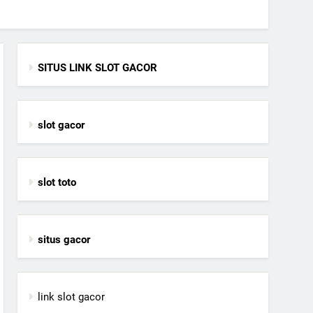
SITUS LINK SLOT GACOR
slot gacor
slot toto
situs gacor
link slot gacor