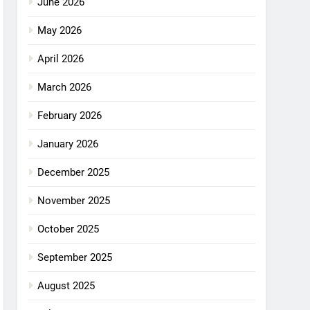
June 2026
May 2026
April 2026
March 2026
February 2026
January 2026
December 2025
November 2025
October 2025
September 2025
August 2025