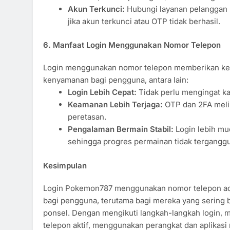
Akun Terkunci:
Hubungi layanan pelanggan
jika akun terkunci atau OTP tidak berhasil.
6. Manfaat Login Menggunakan Nomor Telepon
Login menggunakan nomor telepon memberikan k
kenyamanan bagi pengguna, antara lain:
Login Lebih Cepat:
Tidak perlu mengingat ka
Keamanan Lebih Terjaga:
OTP dan 2FA meli
peretasan.
Pengalaman Bermain Stabil:
Login lebih mu
sehingga progres permainan tidak terganggu
Kesimpulan
Login Pokemon787 menggunakan nomor telepon adal
bagi pengguna, terutama bagi mereka yang sering 
ponsel. Dengan mengikuti langkah-langkah login,
telepon aktif, menggunakan perangkat dan aplikasi 