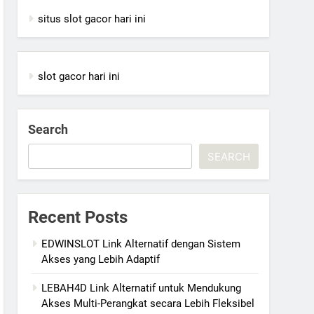
situs slot gacor hari ini
slot gacor hari ini
Search
SEARCH
Recent Posts
EDWINSLOT Link Alternatif dengan Sistem
Akses yang Lebih Adaptif
LEBAH4D Link Alternatif untuk Mendukung
Akses Multi-Perangkat secara Lebih Fleksibel