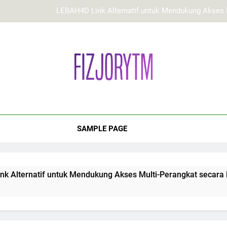
LEBAH4D Link Alternatif untuk Mendukung Akses M
Cara Menjaga Data Pribadi
Panduan Menyesuaikan Pengatu
EDWINSLOT Link Alternatif de
jo Rytm
LEBAH4D Link Alternatif untuk Mendukung Akses M
erawatan Fisioterapi Profesional Di Fizjo Rytm Untuk Kesehat
Cara Menjaga Data Pribadi
SAMPLE PAGE
Panduan Menyesuaikan Pengatu
f untuk Mendukung Akses Multi-Perangkat secara Lebih Fleksi