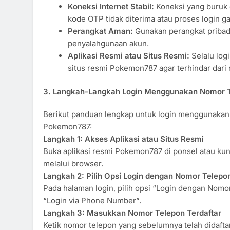
Koneksi Internet Stabil:
Koneksi yang buruk
kode OTP tidak diterima atau proses login ga
Perangkat Aman:
Gunakan perangkat priba
penyalahgunaan akun.
Aplikasi Resmi atau Situs Resmi:
Selalu logi
situs resmi Pokemon787 agar terhindar dari r
3. Langkah-Langkah Login Menggunakan Nomor 
Berikut panduan lengkap untuk login menggunakan
Pokemon787:
Langkah 1: Akses Aplikasi atau Situs Resmi
Buka aplikasi resmi Pokemon787 di ponsel atau kun
melalui browser.
Langkah 2: Pilih Opsi Login dengan Nomor Telepo
Pada halaman login, pilih opsi “Login dengan Nomo
“Login via Phone Number”.
Langkah 3: Masukkan Nomor Telepon Terdaftar
Ketik nomor telepon yang sebelumnya telah didafta