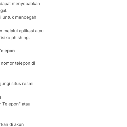
 dapat menyebabkan
gal.
di untuk mencegah
n melalui aplikasi atau
isiko phishing.
Telepon
 nomor telepon di
jungi situs resmi
n
r Telepon” atau
rkan di akun