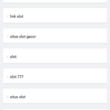
link slot
situs slot gacor
slot
slot 777
situs slot