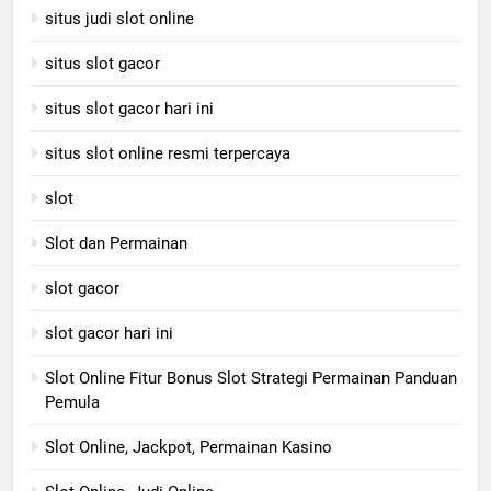
situs judi slot online
situs slot gacor
situs slot gacor hari ini
situs slot online resmi terpercaya
slot
Slot dan Permainan
slot gacor
slot gacor hari ini
Slot Online Fitur Bonus Slot Strategi Permainan Panduan
Pemula
Slot Online, Jackpot, Permainan Kasino