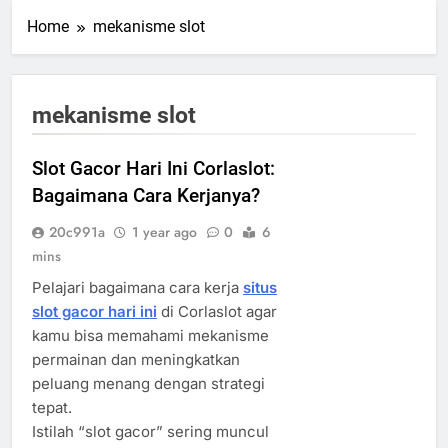
Home
mekanisme slot
mekanisme slot
Slot Gacor Hari Ini Corlaslot:
Bagaimana Cara Kerjanya?
20c991a
1 year ago
0
6
mins
Pelajari bagaimana cara kerja
situs
slot gacor hari ini
di Corlaslot agar
kamu bisa memahami mekanisme
permainan dan meningkatkan
peluang menang dengan strategi
tepat.
Istilah “slot gacor” sering muncul