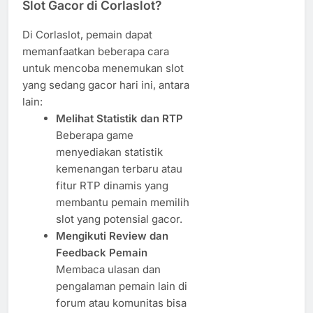
Slot Gacor di Corlaslot?
Di Corlaslot, pemain dapat
memanfaatkan beberapa cara
untuk mencoba menemukan slot
yang sedang gacor hari ini, antara
lain:
Melihat Statistik dan RTP
Beberapa game
menyediakan statistik
kemenangan terbaru atau
fitur RTP dinamis yang
membantu pemain memilih
slot yang potensial gacor.
Mengikuti Review dan
Feedback Pemain
Membaca ulasan dan
pengalaman pemain lain di
forum atau komunitas bisa