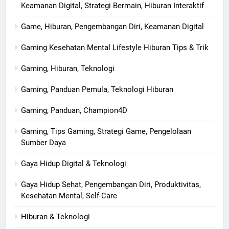
Keamanan Digital, Strategi Bermain, Hiburan Interaktif
Game, Hiburan, Pengembangan Diri, Keamanan Digital
Gaming Kesehatan Mental Lifestyle Hiburan Tips & Trik
Gaming, Hiburan, Teknologi
Gaming, Panduan Pemula, Teknologi Hiburan
Gaming, Panduan, Champion4D
Gaming, Tips Gaming, Strategi Game, Pengelolaan
Sumber Daya
Gaya Hidup Digital & Teknologi
Gaya Hidup Sehat, Pengembangan Diri, Produktivitas,
Kesehatan Mental, Self-Care
Hiburan & Teknologi