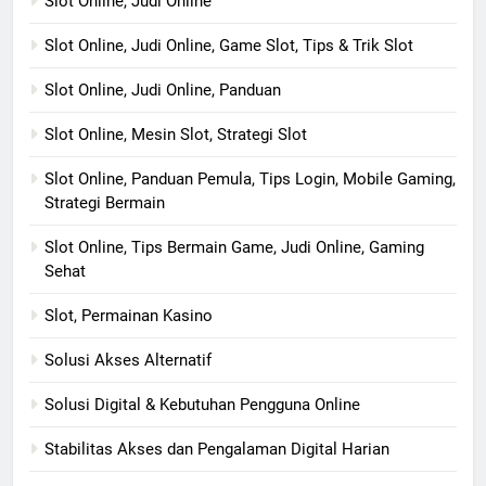
Slot Online, Judi Online
Slot Online, Judi Online, Game Slot, Tips & Trik Slot
Slot Online, Judi Online, Panduan
Slot Online, Mesin Slot, Strategi Slot
Slot Online, Panduan Pemula, Tips Login, Mobile Gaming,
Strategi Bermain
Slot Online, Tips Bermain Game, Judi Online, Gaming
Sehat
Slot, Permainan Kasino
Solusi Akses Alternatif
Solusi Digital & Kebutuhan Pengguna Online
Stabilitas Akses dan Pengalaman Digital Harian