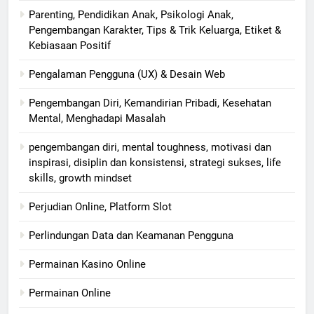
Parenting, Pendidikan Anak, Psikologi Anak,
Pengembangan Karakter, Tips & Trik Keluarga, Etiket &
Kebiasaan Positif
Pengalaman Pengguna (UX) & Desain Web
Pengembangan Diri, Kemandirian Pribadi, Kesehatan
Mental, Menghadapi Masalah
pengembangan diri, mental toughness, motivasi dan
inspirasi, disiplin dan konsistensi, strategi sukses, life
skills, growth mindset
Perjudian Online, Platform Slot
Perlindungan Data dan Keamanan Pengguna
Permainan Kasino Online
Permainan Online