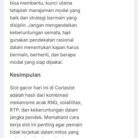
bisa membantu, kunci utama
tetaplah manajemen modal yang
baik dan strategi bermain yang
disiplin. Jangan mengandalkan
keberuntungan semata, tapi
gunakan pendekatan rasional
dalam menentukan kapan harus
bermain, berhenti, dan berapa
modal yang siap dipakai.
Kesimpulan
Slot gacor hari ini di Corlaslot
adalah hasil dari kombinasi
mekanisme acak RNG, volatilitas,
RTP, dan keberuntungan dalam
jangka pendek. Memahami cara
kerja slot ini penting agar pemain
tidak terjebak dalam mitos yang