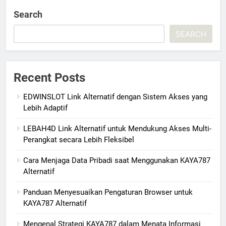
Search
SEARCH
Recent Posts
EDWINSLOT Link Alternatif dengan Sistem Akses yang
Lebih Adaptif
LEBAH4D Link Alternatif untuk Mendukung Akses Multi-
Perangkat secara Lebih Fleksibel
Cara Menjaga Data Pribadi saat Menggunakan KAYA787
Alternatif
Panduan Menyesuaikan Pengaturan Browser untuk
KAYA787 Alternatif
Mengenal Strategi KAYA787 dalam Menata Informasi