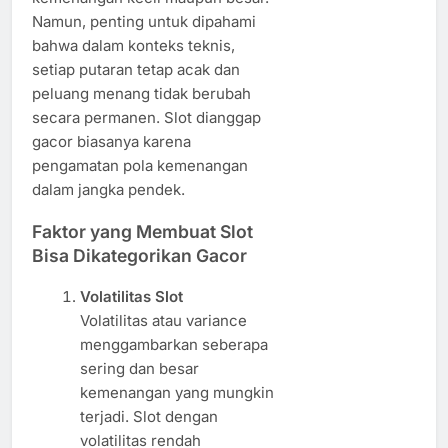
Namun, penting untuk dipahami
bahwa dalam konteks teknis,
setiap putaran tetap acak dan
peluang menang tidak berubah
secara permanen. Slot dianggap
gacor biasanya karena
pengamatan pola kemenangan
dalam jangka pendek.
Faktor yang Membuat Slot
Bisa Dikategorikan Gacor
Volatilitas Slot
Volatilitas atau variance
menggambarkan seberapa
sering dan besar
kemenangan yang mungkin
terjadi. Slot dengan
volatilitas rendah