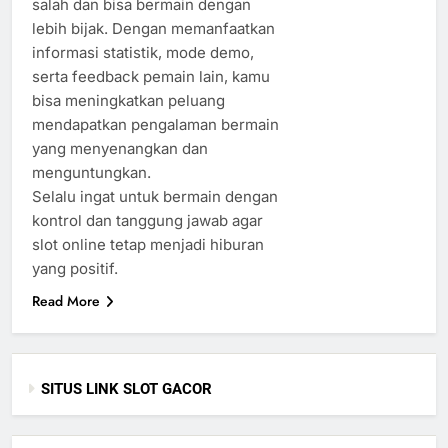
salah dan bisa bermain dengan
lebih bijak. Dengan memanfaatkan
informasi statistik, mode demo,
serta feedback pemain lain, kamu
bisa meningkatkan peluang
mendapatkan pengalaman bermain
yang menyenangkan dan
menguntungkan.
Selalu ingat untuk bermain dengan
kontrol dan tanggung jawab agar
slot online tetap menjadi hiburan
yang positif.
Read More
SITUS LINK SLOT GACOR