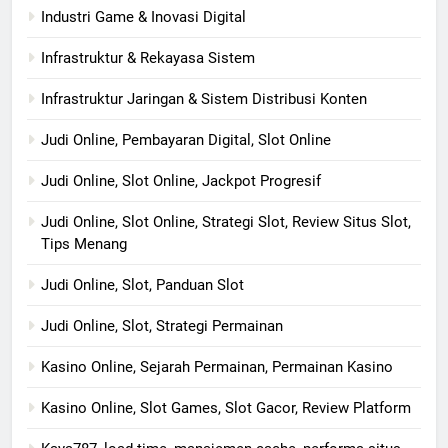
Industri Game & Inovasi Digital
Infrastruktur & Rekayasa Sistem
Infrastruktur Jaringan & Sistem Distribusi Konten
Judi Online, Pembayaran Digital, Slot Online
Judi Online, Slot Online, Jackpot Progresif
Judi Online, Slot Online, Strategi Slot, Review Situs Slot,
Tips Menang
Judi Online, Slot, Panduan Slot
Judi Online, Slot, Strategi Permainan
Kasino Online, Sejarah Permainan, Permainan Kasino
Kasino Online, Slot Games, Slot Gacor, Review Platform