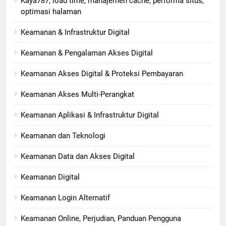
Kaya787, load time, manajemen cache, performa situs,
optimasi halaman
Keamanan & Infrastruktur Digital
Keamanan & Pengalaman Akses Digital
Keamanan Akses Digital & Proteksi Pembayaran
Keamanan Akses Multi-Perangkat
Keamanan Aplikasi & Infrastruktur Digital
Keamanan dan Teknologi
Keamanan Data dan Akses Digital
Keamanan Digital
Keamanan Login Alternatif
Keamanan Online, Perjudian, Panduan Pengguna