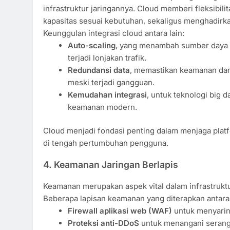
infrastruktur jaringannya. Cloud memberi fleksibil
kapasitas sesuai kebutuhan, sekaligus menghadirkan
Keunggulan integrasi cloud antara lain:
Auto-scaling
, yang menambah sumber daya s
terjadi lonjakan trafik.
Redundansi data
, memastikan keamanan dan
meski terjadi gangguan.
Kemudahan integrasi
, untuk teknologi big d
keamanan modern.
Cloud menjadi fondasi penting dalam menjaga platf
di tengah pertumbuhan pengguna.
4. Keamanan Jaringan Berlapis
Keamanan merupakan aspek vital dalam infrastrukt
Beberapa lapisan keamanan yang diterapkan antara 
Firewall aplikasi web (WAF)
untuk menyaring
Proteksi anti-DDoS
untuk menangani serang