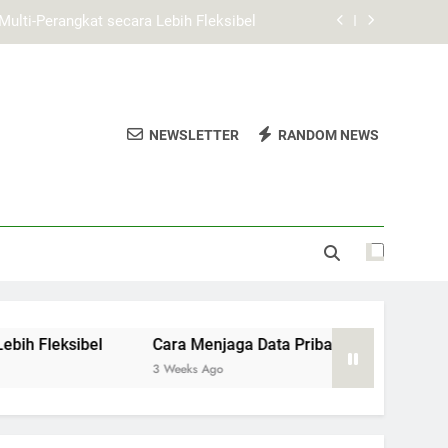
ulti-Perangkat secara Lebih Fleksibel
 saat Menggunakan KAYA787 Alternatif
ran Browser untuk KAYA787 Alternatif
NEWSLETTER
RANDOM NEWS
ngan Sistem Akses yang Lebih Adaptif
ulti-Perangkat secara Lebih Fleksibel
an Tubuh Optimal.
 saat Menggunakan KAYA787 Alternatif
ran Browser untuk KAYA787 Alternatif
el
Cara Menjaga Data Pribadi saat Menggunakan KAYA78
3 Weeks Ago