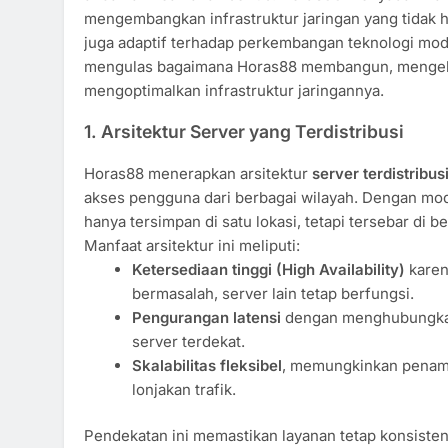
mengembangkan infrastruktur jaringan yang tidak ha
juga adaptif terhadap perkembangan teknologi moder
mengulas bagaimana Horas88 membangun, mengel
mengoptimalkan infrastruktur jaringannya.
1. Arsitektur Server yang Terdistribusi
Horas88 menerapkan arsitektur
server terdistribus
akses pengguna dari berbagai wilayah. Dengan model
hanya tersimpan di satu lokasi, tetapi tersebar di 
Manfaat arsitektur ini meliputi:
Ketersediaan tinggi (High Availability)
karena
bermasalah, server lain tetap berfungsi.
Pengurangan latensi
dengan menghubungka
server terdekat.
Skalabilitas fleksibel
, memungkinkan penam
lonjakan trafik.
Pendekatan ini memastikan layanan tetap konsist