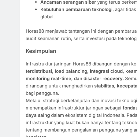
Ancaman serangan siber
yang terus berke
Kebutuhan pembaruan teknologi
, agar tidak
global.
Horas88 menjawab tantangan ini dengan pembaruan
audit keamanan rutin, serta investasi pada teknologi
Kesimpulan
Infrastruktur jaringan Horas88 dibangun dengan k
terdistribusi, load balancing, integrasi cloud, kea
monitoring real-time, dan disaster recovery
. Semu
dirancang untuk menghadirkan
stabilitas, kecepa
bagi pengguna.
Melalui strategi berkelanjutan dan inovasi teknolog
menempatkan infrastruktur jaringan sebagai
fonda
daya saing
dalam ekosistem digital Indonesia. Pada
infrastruktur yang kuat bukan hanya tentang teknolo
tentang membangun pengalaman pengguna yang a