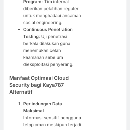
Program:
Tim internal
diberikan pelatihan reguler
untuk menghadapi ancaman
sosial engineering.
Continuous Penetration
Testing:
Uji penetrasi
berkala dilakukan guna
menemukan celah
keamanan sebelum
dieksploitasi penyerang.
Manfaat Optimasi Cloud
Security bagi Kaya787
Alternatif
Perlindungan Data
Maksimal
Informasi sensitif pengguna
tetap aman meskipun terjadi