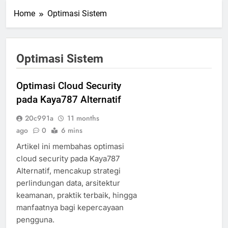
Home
Optimasi Sistem
Optimasi Sistem
Optimasi Cloud Security
pada Kaya787 Alternatif
20c991a
11 months
ago
0
6 mins
Artikel ini membahas optimasi
cloud security pada Kaya787
Alternatif, mencakup strategi
perlindungan data, arsitektur
keamanan, praktik terbaik, hingga
manfaatnya bagi kepercayaan
pengguna.