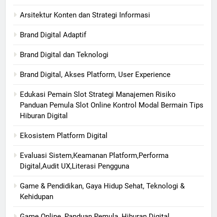
Arsitektur Konten dan Strategi Informasi
Brand Digital Adaptif
Brand Digital dan Teknologi
Brand Digital, Akses Platform, User Experience
Edukasi Pemain Slot Strategi Manajemen Risiko
Panduan Pemula Slot Online Kontrol Modal Bermain Tips
Hiburan Digital
Ekosistem Platform Digital
Evaluasi Sistem,Keamanan Platform,Performa
Digital,Audit UX,Literasi Pengguna
Game & Pendidikan, Gaya Hidup Sehat, Teknologi &
Kehidupan
Game Online, Panduan Pemula, Hiburan Digital