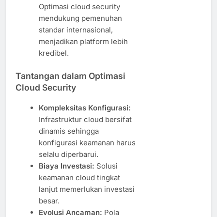
Optimasi cloud security
mendukung pemenuhan
standar internasional,
menjadikan platform lebih
kredibel.
Tantangan dalam Optimasi
Cloud Security
Kompleksitas Konfigurasi:
Infrastruktur cloud bersifat
dinamis sehingga
konfigurasi keamanan harus
selalu diperbarui.
Biaya Investasi:
Solusi
keamanan cloud tingkat
lanjut memerlukan investasi
besar.
Evolusi Ancaman:
Pola