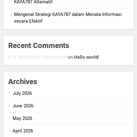
KAYA787 Alternatif
Mengenal Strategi KAYA787 dalam Menata Informasi
secara Efektif
Recent Comments
A WordPress Commenter
on
Hello world!
Archives
July 2026
June 2026
May 2026
April 2026