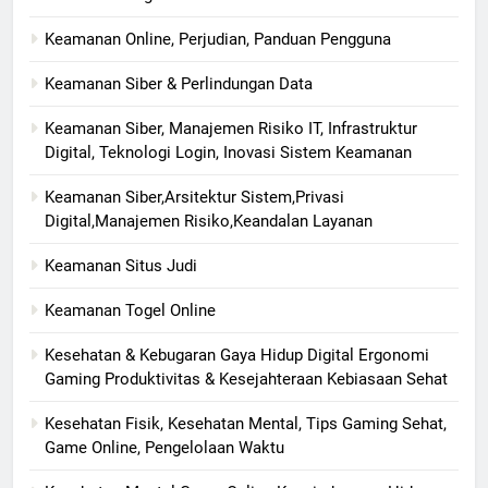
Keamanan Online, Perjudian, Panduan Pengguna
Keamanan Siber & Perlindungan Data
Keamanan Siber, Manajemen Risiko IT, Infrastruktur
Digital, Teknologi Login, Inovasi Sistem Keamanan
Keamanan Siber,Arsitektur Sistem,Privasi
Digital,Manajemen Risiko,Keandalan Layanan
Keamanan Situs Judi
Keamanan Togel Online
Kesehatan & Kebugaran Gaya Hidup Digital Ergonomi
Gaming Produktivitas & Kesejahteraan Kebiasaan Sehat
Kesehatan Fisik, Kesehatan Mental, Tips Gaming Sehat,
Game Online, Pengelolaan Waktu