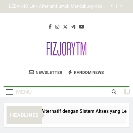
Skip
Cara Menjaga Data Pribadi saat Menggunakan
to
KAYA787 Alternatif
content
Panduan Menyesuaikan Pengaturan Browser
untuk KAYA787 Alternatif
EDWINSLOT Link Alternatif dengan Sistem Akses
yang Lebih Adaptif
LEBAH4D Link Alternatif untuk Mendukung Akses
Multi-Perangkat secara Lebih Fleksibel
Cara Menjaga Data Pribadi saat Menggunakan
KAYA787 Alternatif
Fizjo Rytm
Dapatkan Perawatan Fisioterapi Profesional
Panduan Menyesuaikan Pengaturan Browser
NEWSLETTER
RANDOM NEWS
untuk KAYA787 Alternatif
Di Fizjo Rytm Untuk Kesehatan Tubuh
Optimal.
MENU
WINSLOT Link Alternatif dengan Sistem Akses yang Lebih Ada
HEADLINES
Weeks Ago