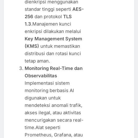
dienkripsi menggunakan
standar tinggi seperti
AES-
256
dan protokol
TLS
1.3
.Manajemen kunci
enkripsi dilakukan melalui
Key Management System
(KMS)
untuk memastikan
distribusi dan rotasi kunci
tetap aman.
Monitoring Real-Time dan
Observabilitas
Implementasi sistem
monitoring berbasis AI
digunakan untuk
mendeteksi anomali trafik,
akses ilegal, atau aktivitas
mencurigakan secara real-
time.Alat seperti
Prometheus, Grafana, atau