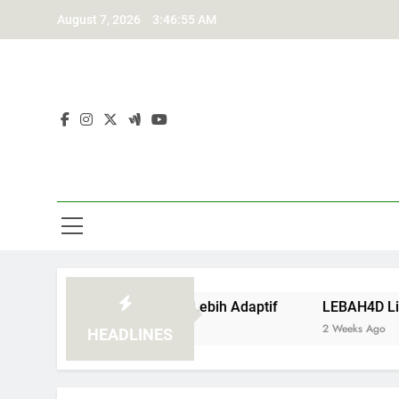
Skip
August 7, 2026
3:46:56 AM
to
content
Fiz
Dapatkan P
stem Akses yang Lebih Adaptif
LEBAH4D Link Alternatif
2 Weeks Ago
HEADLINES