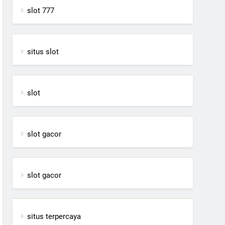
slot 777
situs slot
slot
slot gacor
slot gacor
situs terpercaya