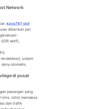
ust Network
bar,
kaya787 slot
kses diberikan per
gevaluasi:
, EDR aktif),
PI).
n
terdeteksi), sistem
u
deny
otomatis.
vilege
di pusat
ngan pasangan yang
h
(mis. Istio) memaksa
si dan trafik