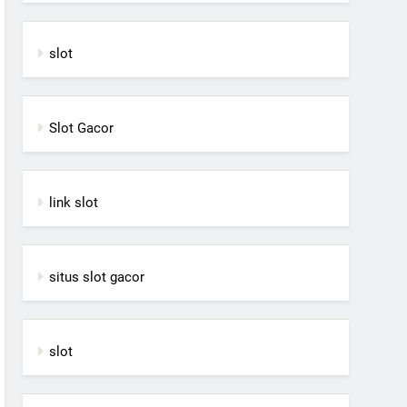
slot
Slot Gacor
link slot
situs slot gacor
slot