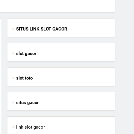
SITUS LINK SLOT GACOR
slot gacor
slot toto
situs gacor
link slot gacor