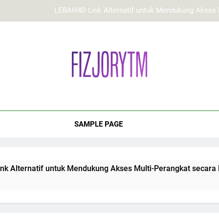
LEBAH4D Link Alternatif untuk Mendukung Akses M
Cara Menjaga Data Pribadi
Panduan Menyesuaikan Pengatu
EDWINSLOT Link Alternatif de
jo Rytm
LEBAH4D Link Alternatif untuk Mendukung Akses M
erawatan Fisioterapi Profesional Di Fizjo Rytm Untuk Kesehat
Cara Menjaga Data Pribadi
SAMPLE PAGE
Panduan Menyesuaikan Pengatu
 untuk Mendukung Akses Multi-Perangkat secara Lebih Fleksi