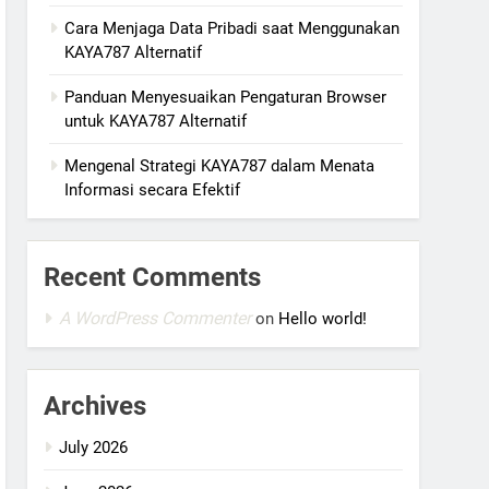
Cara Menjaga Data Pribadi saat Menggunakan
KAYA787 Alternatif
Panduan Menyesuaikan Pengaturan Browser
untuk KAYA787 Alternatif
Mengenal Strategi KAYA787 dalam Menata
Informasi secara Efektif
Recent Comments
A WordPress Commenter
on
Hello world!
Archives
July 2026