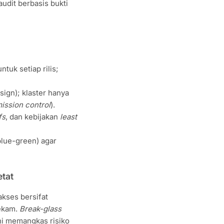
udit berbasis bukti
ntuk setiap rilis;
sign); klaster hanya
ission control
).
fs
, dan kebijakan
least
lue-green) agar
etat
kses bersifat
rekam.
Break-glass
ni memangkas risiko