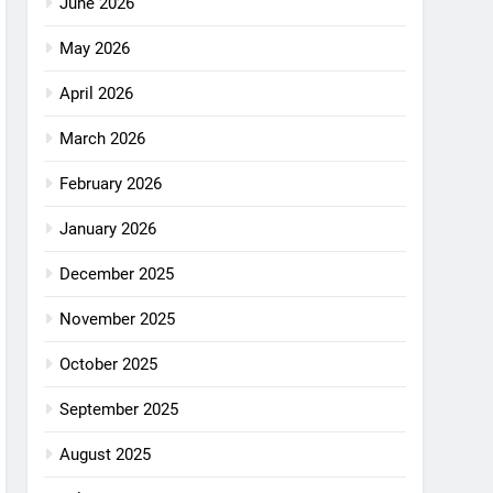
June 2026
May 2026
April 2026
March 2026
February 2026
January 2026
December 2025
November 2025
October 2025
September 2025
August 2025