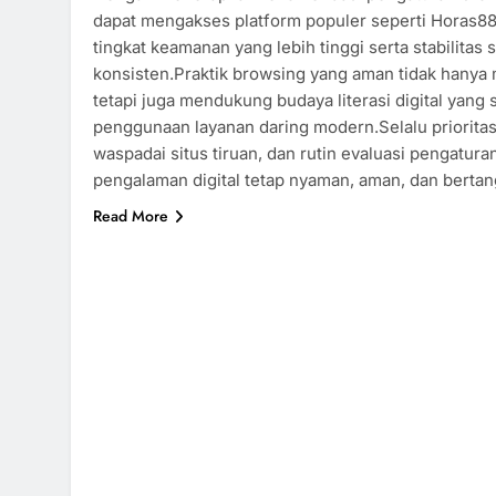
dapat mengakses platform populer seperti Horas8
tingkat keamanan yang lebih tinggi serta stabilitas 
konsisten.Praktik browsing yang aman tidak hanya 
tetapi juga mendukung budaya literasi digital yang
penggunaan layanan daring modern.Selalu priorita
waspadai situs tiruan, dan rutin evaluasi pengatura
pengalaman digital tetap nyaman, aman, dan berta
Read More