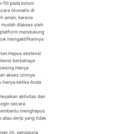
-fill pada kolom
cara otomatis di
h aman, karena
k mudah diakses oleh
ka platform mendukung
ntuk mengaktifkannya
wser.Hapus ekstensi
stensi berbahaya
rowsing.Hanya
an akses izinnya
u hanya ketika Anda
esaikan aktivitas dan
login secara
a membantu menghapus
atau skrip yang tidak
ser ini, pengguna