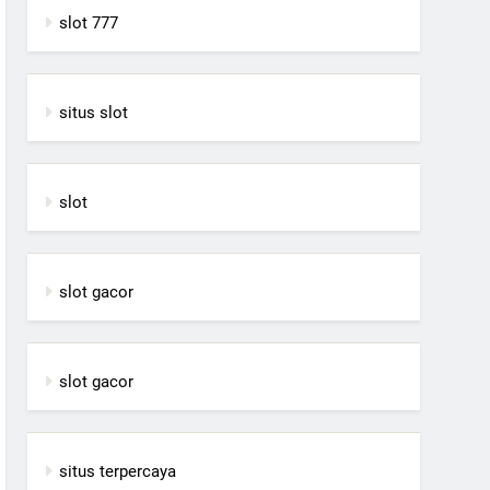
slot 777
situs slot
slot
slot gacor
slot gacor
situs terpercaya