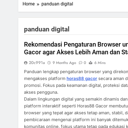
Home
panduan digital
panduan digital
Rekomendasi Pengaturan Browser u
Gacor agar Akses Lebih Aman dan St
20c991a
9 Months Ago
0
6 Mins
Panduan lengkap pengaturan browser yang direko
mengakses platform
horas88 gacor
secara aman da
promosi. Fokus pada keamanan digital, proteksi da
akses pengguna.
Dalam lingkungan digital yang semakin dinamis dan
platform interaktif seperti Horas88 Gacor membut
browser yang tepat agar akses tetap aman, stabil, 
pembicaraan mengenai platform ini banyak ditemuk
komunitas online, fokus utama tetap pada edukasi 