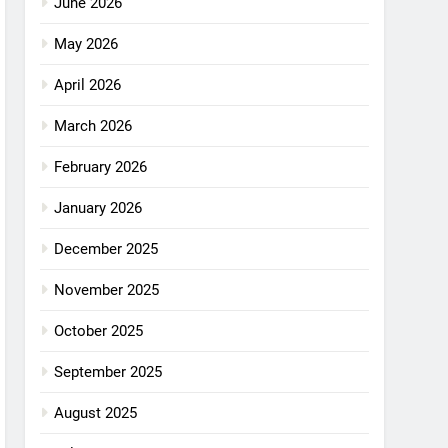
June 2026
May 2026
April 2026
March 2026
February 2026
January 2026
December 2025
November 2025
October 2025
September 2025
August 2025