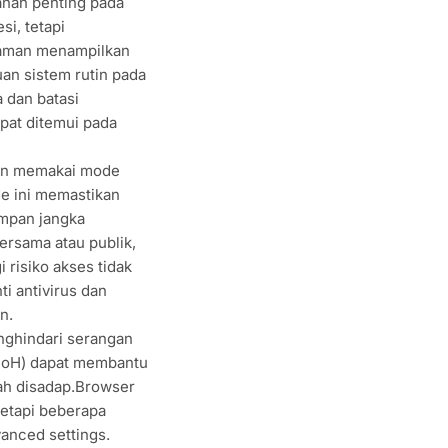
nan penting pada
si, tetapi
laman menampilkan
an sistem rutin pada
 dan batasi
pat ditemui pada
kan memakai mode
de ini memastikan
impan jangka
ersama atau publik,
 risiko akses tidak
i antivirus dan
n.
nghindari serangan
(DoH) dapat membantu
ah disadap.Browser
tetapi beberapa
anced settings.