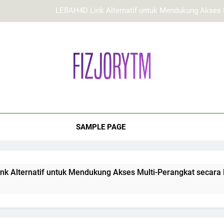
LEBAH4D Link Alternatif untuk Mendukung Akses M
Cara Menjaga Data Pribadi
Panduan Menyesuaikan Pengatu
EDWINSLOT Link Alternatif de
jo Rytm
LEBAH4D Link Alternatif untuk Mendukung Akses M
erawatan Fisioterapi Profesional Di Fizjo Rytm Untuk Kesehat
Cara Menjaga Data Pribadi
SAMPLE PAGE
Panduan Menyesuaikan Pengatu
f untuk Mendukung Akses Multi-Perangkat secara Lebih Fleksi