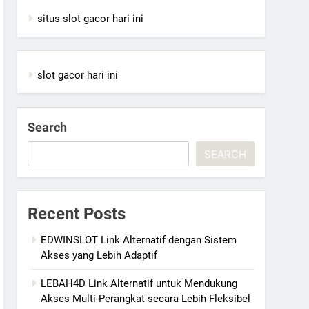
situs slot gacor hari ini
slot gacor hari ini
Search
SEARCH
Recent Posts
EDWINSLOT Link Alternatif dengan Sistem
Akses yang Lebih Adaptif
LEBAH4D Link Alternatif untuk Mendukung
Akses Multi-Perangkat secara Lebih Fleksibel