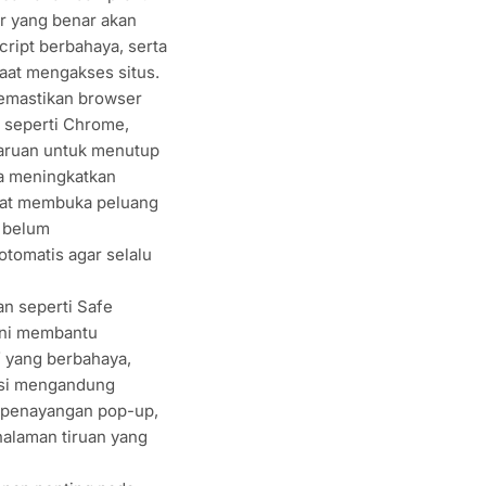
r yang benar akan
ript berbahaya, serta
aat mengakses situs.
emastikan browser
 seperti Chrome,
mbaruan untuk menutup
ta meningkatkan
pat membuka peluang
 belum
tomatis agar selalu
an seperti Safe
ini membantu
f yang berbahaya,
nsi mengandung
 penayangan pop-up,
halaman tiruan yang