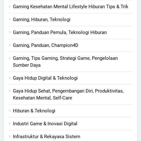
Gaming Kesehatan Mental Lifestyle Hiburan Tips & Trik
Gaming, Hiburan, Teknologi
Gaming, Panduan Pemula, Teknologi Hiburan
Gaming, Panduan, Champion4D
Gaming, Tips Gaming, Strategi Game, Pengelolaan
Sumber Daya
Gaya Hidup Digital & Teknologi
Gaya Hidup Sehat, Pengembangan Diri, Produktivitas,
Kesehatan Mental, Self-Care
Hiburan & Teknologi
Industri Game & Inovasi Digital
Infrastruktur & Rekayasa Sistem