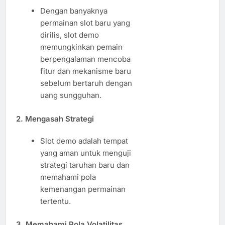
Dengan banyaknya
permainan slot baru yang
dirilis, slot demo
memungkinkan pemain
berpengalaman mencoba
fitur dan mekanisme baru
sebelum bertaruh dengan
uang sungguhan.
2. Mengasah Strategi
Slot demo adalah tempat
yang aman untuk menguji
strategi taruhan baru dan
memahami pola
kemenangan permainan
tertentu.
3. Memahami Pola Volatilitas