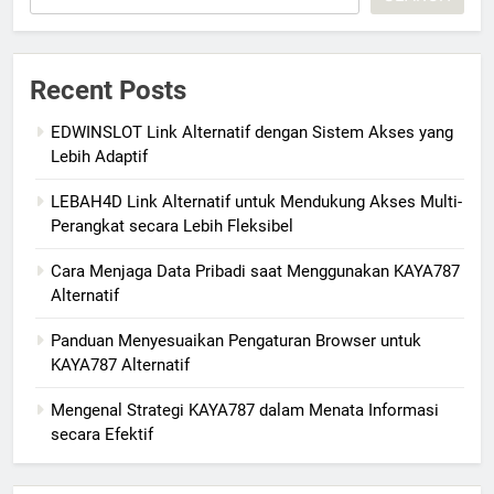
Recent Posts
EDWINSLOT Link Alternatif dengan Sistem Akses yang
Lebih Adaptif
LEBAH4D Link Alternatif untuk Mendukung Akses Multi-
Perangkat secara Lebih Fleksibel
Cara Menjaga Data Pribadi saat Menggunakan KAYA787
Alternatif
Panduan Menyesuaikan Pengaturan Browser untuk
KAYA787 Alternatif
Mengenal Strategi KAYA787 dalam Menata Informasi
secara Efektif