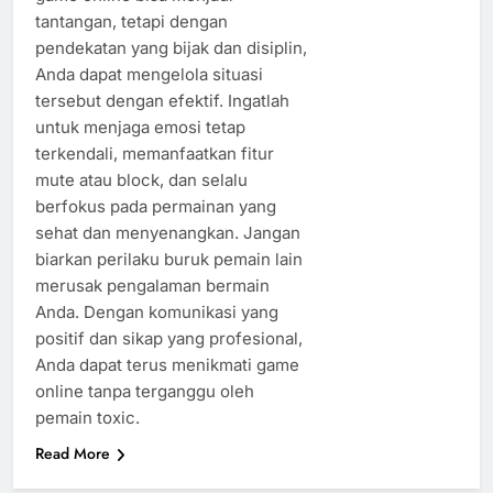
tantangan, tetapi dengan
pendekatan yang bijak dan disiplin,
Anda dapat mengelola situasi
tersebut dengan efektif. Ingatlah
untuk menjaga emosi tetap
terkendali, memanfaatkan fitur
mute atau block, dan selalu
berfokus pada permainan yang
sehat dan menyenangkan. Jangan
biarkan perilaku buruk pemain lain
merusak pengalaman bermain
Anda. Dengan komunikasi yang
positif dan sikap yang profesional,
Anda dapat terus menikmati game
online tanpa terganggu oleh
pemain toxic.
Read More