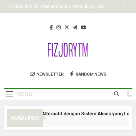
Skip
Cara Menjaga Data Pribadi saat Menggunakan
to
KAYA787 Alternatif
content
Panduan Menyesuaikan Pengaturan Browser
untuk KAYA787 Alternatif
EDWINSLOT Link Alternatif dengan Sistem Akses
yang Lebih Adaptif
LEBAH4D Link Alternatif untuk Mendukung Akses
Multi-Perangkat secara Lebih Fleksibel
Cara Menjaga Data Pribadi saat Menggunakan
KAYA787 Alternatif
Fizjo Rytm
Dapatkan Perawatan Fisioterapi Profesional
Panduan Menyesuaikan Pengaturan Browser
NEWSLETTER
RANDOM NEWS
untuk KAYA787 Alternatif
Di Fizjo Rytm Untuk Kesehatan Tubuh
Optimal.
MENU
WINSLOT Link Alternatif dengan Sistem Akses yang Lebih Ada
HEADLINES
Weeks Ago