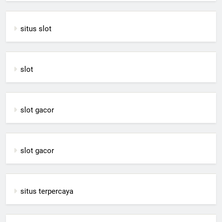
situs slot
slot
slot gacor
slot gacor
situs terpercaya