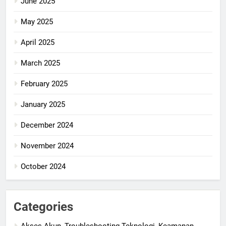
June 2025
May 2025
April 2025
March 2025
February 2025
January 2025
December 2024
November 2024
October 2024
Categories
Akses Akun, Troubleshooting Teknologi, Keamanan