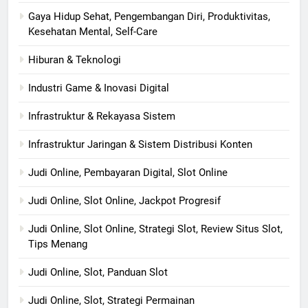
Gaya Hidup Sehat, Pengembangan Diri, Produktivitas,
Kesehatan Mental, Self-Care
Hiburan & Teknologi
Industri Game & Inovasi Digital
Infrastruktur & Rekayasa Sistem
Infrastruktur Jaringan & Sistem Distribusi Konten
Judi Online, Pembayaran Digital, Slot Online
Judi Online, Slot Online, Jackpot Progresif
Judi Online, Slot Online, Strategi Slot, Review Situs Slot,
Tips Menang
Judi Online, Slot, Panduan Slot
Judi Online, Slot, Strategi Permainan