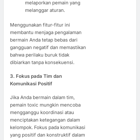
melaporkan pemain yang
melanggar aturan.
Menggunakan fitur-fitur ini
membantu menjaga pengalaman
bermain Anda tetap bebas dari
gangguan negatif dan memastikan
bahwa perilaku buruk tidak
dibiarkan tanpa konsekuensi.
3.
Fokus pada Tim dan
Komunikasi Positif
Jika Anda bermain dalam tim,
pemain toxic mungkin mencoba
mengganggu koordinasi atau
menciptakan ketegangan dalam
kelompok. Fokus pada komunikasi
yang positif dan konstruktif dalam