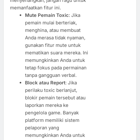
menyenangkan, jangan ragu untuk
memanfaatkan fitur ini.
Mute Pemain Toxic
: Jika
pemain mulai berteriak,
menghina, atau membuat
Anda merasa tidak nyaman,
gunakan fitur mute untuk
mematikan suara mereka. Ini
memungkinkan Anda untuk
tetap fokus pada permainan
tanpa gangguan verbal.
Block atau Report
: Jika
perilaku toxic berlanjut,
blokir pemain tersebut atau
laporkan mereka ke
pengelola game. Banyak
platform memiliki sistem
pelaporan yang
memungkinkan Anda untuk