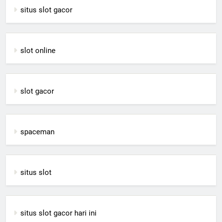
situs slot gacor
slot online
slot gacor
spaceman
situs slot
situs slot gacor hari ini