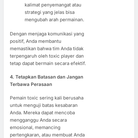
kalimat penyemangat atau
strategi yang jelas bisa
mengubah arah permainan.
Dengan menjaga komunikasi yang
positif, Anda membantu
memastikan bahwa tim Anda tidak
terpengaruh oleh toxic player dan
tetap dapat bermain secara efektif.
4.
Tetapkan Batasan dan Jangan
Terbawa Perasaan
Pemain toxic sering kali berusaha
untuk menguji batas kesabaran
Anda. Mereka dapat mencoba
mengganggu Anda secara
emosional, memancing
pertengkaran, atau membuat Anda