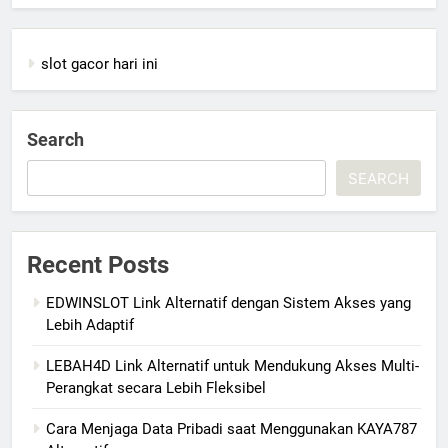
slot gacor hari ini
Search
SEARCH
Recent Posts
EDWINSLOT Link Alternatif dengan Sistem Akses yang
Lebih Adaptif
LEBAH4D Link Alternatif untuk Mendukung Akses Multi-
Perangkat secara Lebih Fleksibel
Cara Menjaga Data Pribadi saat Menggunakan KAYA787