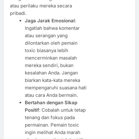
atau perilaku mereka secara
pribadi.
Jaga Jarak Emosional
:
Ingatlah bahwa komentar
atau serangan yang
dilontarkan oleh pemain
toxic biasanya lebih
mencerminkan masalah
mereka sendiri, bukan
kesalahan Anda. Jangan
biarkan kata-kata mereka
mempengaruhi suasana hati
atau cara Anda bermain.
Bertahan dengan Sikap
Positif
: Cobalah untuk tetap
tenang dan fokus pada
permainan. Pemain toxic
ingin melihat Anda marah