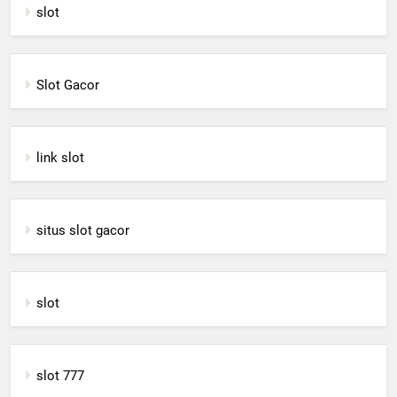
slot
Slot Gacor
link slot
situs slot gacor
slot
slot 777