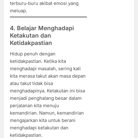
terburu-buru akibat emosi yang
meluap.
4. Belajar Menghadapi
Ketakutan dan
Ketidakpastian
Hidup penuh dengan
ketidakpastian. Ketika kita
menghadapi masalah, sering kali
kita merasa takut akan masa depan
atau takut tidak bisa
menghadapinya. Ketakutan ini bisa
menjadi penghalang besar dalam
perjalanan kita menuju
kemandirian. Namun, kemandirian
mengajarkan kita untuk berani
menghadapi ketakutan dan
ketidakpastian.