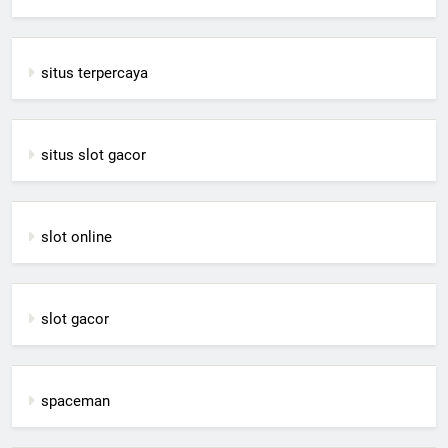
situs terpercaya
situs slot gacor
slot online
slot gacor
spaceman