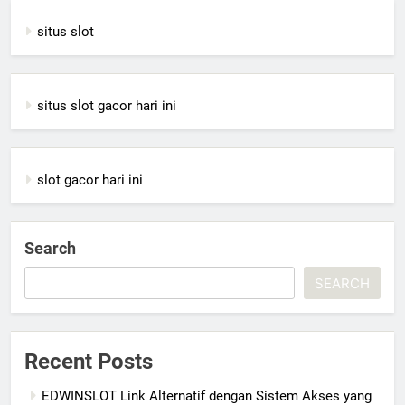
situs slot
situs slot gacor hari ini
slot gacor hari ini
Search
SEARCH
Recent Posts
EDWINSLOT Link Alternatif dengan Sistem Akses yang