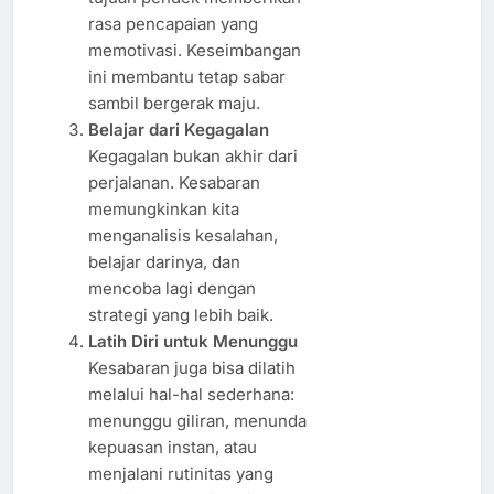
rasa pencapaian yang
memotivasi. Keseimbangan
ini membantu tetap sabar
sambil bergerak maju.
Belajar dari Kegagalan
Kegagalan bukan akhir dari
perjalanan. Kesabaran
memungkinkan kita
menganalisis kesalahan,
belajar darinya, dan
mencoba lagi dengan
strategi yang lebih baik.
Latih Diri untuk Menunggu
Kesabaran juga bisa dilatih
melalui hal-hal sederhana:
menunggu giliran, menunda
kepuasan instan, atau
menjalani rutinitas yang