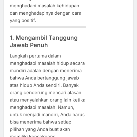
menghadapi masalah kehidupan
dan menghadapinya dengan cara
yang positif.
1. Mengambil Tanggung
Jawab Penuh
Langkah pertama dalam
menghadapi masalah hidup secara
mandiri adalah dengan menerima
bahwa Anda bertanggung jawab
atas hidup Anda sendiri. Banyak
orang cenderung mencari alasan
atau menyalahkan orang lain ketika
menghadapi masalah. Namun,
untuk menjadi mandiri, Anda harus
bisa menerima bahwa setiap
pilihan yang Anda buat akan
memiliki konsekuensi.