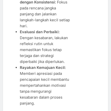
dengan Konsistensi:
Fokus
pada rencana jangka
panjang dan jalankan
langkah-langkah kecil setiap
hari.
Evaluasi dan Perbaiki:
Dengan kesabaran, lakukan
refleksi rutin untuk
memastikan fokus tetap
terjaga dan strategi
diperbaiki jika diperlukan.
Rayakan Kemajuan Kecil:
Memberi apresiasi pada
pencapaian kecil membantu
mempertahankan motivasi
tanpa mengurangi
kesabaran dalam proses
panjang.