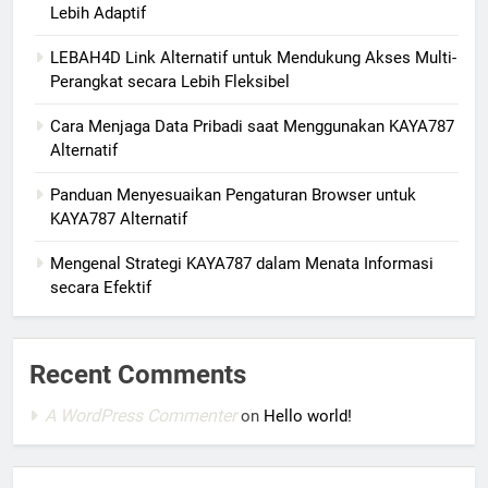
Lebih Adaptif
LEBAH4D Link Alternatif untuk Mendukung Akses Multi-
Perangkat secara Lebih Fleksibel
Cara Menjaga Data Pribadi saat Menggunakan KAYA787
Alternatif
Panduan Menyesuaikan Pengaturan Browser untuk
KAYA787 Alternatif
Mengenal Strategi KAYA787 dalam Menata Informasi
secara Efektif
Recent Comments
A WordPress Commenter
on
Hello world!