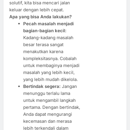
solutif, kita bisa mencari jalan
keluar dengan lebih cepat.
Apa yang bisa Anda lakukan?
Pecah masalah menjadi
bagian-bagian kecil:
Kadang-kadang masalah
besar terasa sangat
menakutkan karena
kompleksitasnya. Cobalah
untuk membaginya menjadi
masalah yang lebih kecil,
yang lebih mudah dikelola.
Bertindak segera:
Jangan
menunggu terlalu lama
untuk mengambil langkah
pertama. Dengan bertindak,
Anda dapat mengurangi
kecemasan dan merasa
lebih terkendali dalam