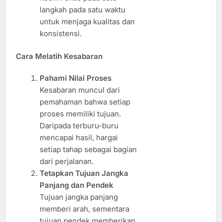
langkah pada satu waktu
untuk menjaga kualitas dan
konsistensi.
Cara Melatih Kesabaran
Pahami Nilai Proses
Kesabaran muncul dari
pemahaman bahwa setiap
proses memiliki tujuan.
Daripada terburu-buru
mencapai hasil, hargai
setiap tahap sebagai bagian
dari perjalanan.
Tetapkan Tujuan Jangka
Panjang dan Pendek
Tujuan jangka panjang
memberi arah, sementara
tujuan pendek memberikan