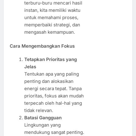
terburu-buru mencari hasil
instan, kita memiliki waktu
untuk memahami proses,
memperbaiki strategi, dan
mengasah kemampuan.
Cara Mengembangkan Fokus
Tetapkan Prioritas yang
Jelas
Tentukan apa yang paling
penting dan alokasikan
energi secara tepat. Tanpa
prioritas, fokus akan mudah
terpecah oleh hal-hal yang
tidak relevan.
Batasi Gangguan
Lingkungan yang
mendukung sangat penting.