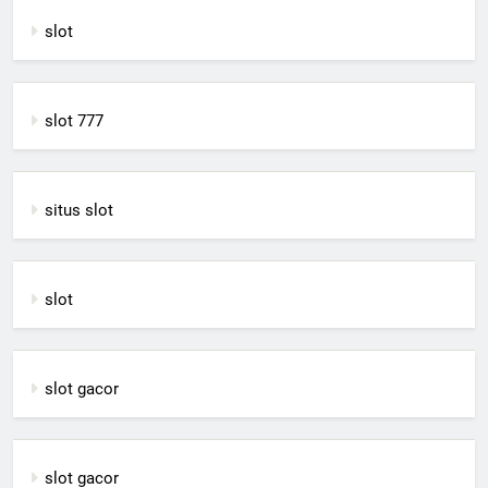
slot
slot 777
situs slot
slot
slot gacor
slot gacor