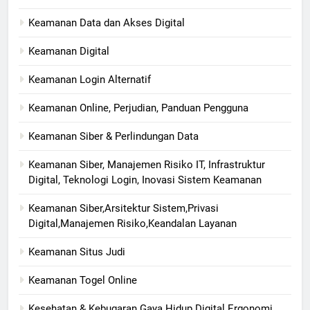
Keamanan Data dan Akses Digital
Keamanan Digital
Keamanan Login Alternatif
Keamanan Online, Perjudian, Panduan Pengguna
Keamanan Siber & Perlindungan Data
Keamanan Siber, Manajemen Risiko IT, Infrastruktur
Digital, Teknologi Login, Inovasi Sistem Keamanan
Keamanan Siber,Arsitektur Sistem,Privasi
Digital,Manajemen Risiko,Keandalan Layanan
Keamanan Situs Judi
Keamanan Togel Online
Kesehatan & Kebugaran Gaya Hidup Digital Ergonomi