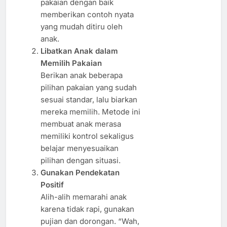
pakaian dengan baik
memberikan contoh nyata
yang mudah ditiru oleh
anak.
Libatkan Anak dalam
Memilih Pakaian
Berikan anak beberapa
pilihan pakaian yang sudah
sesuai standar, lalu biarkan
mereka memilih. Metode ini
membuat anak merasa
memiliki kontrol sekaligus
belajar menyesuaikan
pilihan dengan situasi.
Gunakan Pendekatan
Positif
Alih-alih memarahi anak
karena tidak rapi, gunakan
pujian dan dorongan. “Wah,