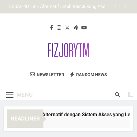
Skip
Cara Menjaga Data Pribadi saat Menggunakan
to
KAYA787 Alternatif
content
Panduan Menyesuaikan Pengaturan Browser
untuk KAYA787 Alternatif
EDWINSLOT Link Alternatif dengan Sistem Akses
yang Lebih Adaptif
LEBAH4D Link Alternatif untuk Mendukung Akses
Multi-Perangkat secara Lebih Fleksibel
Cara Menjaga Data Pribadi saat Menggunakan
KAYA787 Alternatif
Fizjo Rytm
Dapatkan Perawatan Fisioterapi Profesional
Panduan Menyesuaikan Pengaturan Browser
NEWSLETTER
RANDOM NEWS
untuk KAYA787 Alternatif
Di Fizjo Rytm Untuk Kesehatan Tubuh
Optimal.
MENU
WINSLOT Link Alternatif dengan Sistem Akses yang Lebih Ada
HEADLINES
Weeks Ago