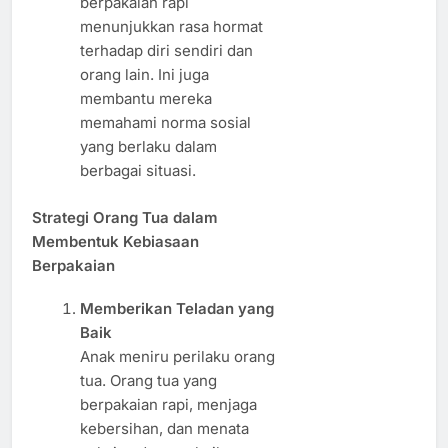
berpakaian rapi
menunjukkan rasa hormat
terhadap diri sendiri dan
orang lain. Ini juga
membantu mereka
memahami norma sosial
yang berlaku dalam
berbagai situasi.
Strategi Orang Tua dalam
Membentuk Kebiasaan
Berpakaian
Memberikan Teladan yang
Baik
Anak meniru perilaku orang
tua. Orang tua yang
berpakaian rapi, menjaga
kebersihan, dan menata