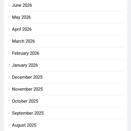
June 2026
May 2026
April 2026
March 2026
February 2026
January 2026
December 2025
November 2025
October 2025
September 2025
August 2025