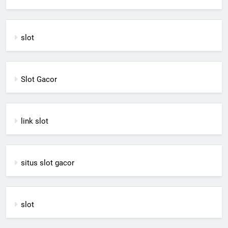
slot
Slot Gacor
link slot
situs slot gacor
slot