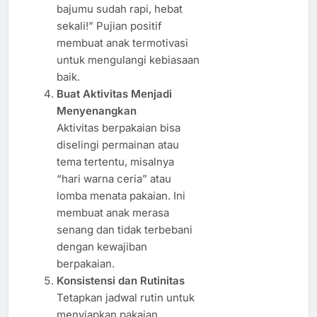
bajumu sudah rapi, hebat
sekali!” Pujian positif
membuat anak termotivasi
untuk mengulangi kebiasaan
baik.
Buat Aktivitas Menjadi
Menyenangkan
Aktivitas berpakaian bisa
diselingi permainan atau
tema tertentu, misalnya
“hari warna ceria” atau
lomba menata pakaian. Ini
membuat anak merasa
senang dan tidak terbebani
dengan kewajiban
berpakaian.
Konsistensi dan Rutinitas
Tetapkan jadwal rutin untuk
menyiapkan pakaian,