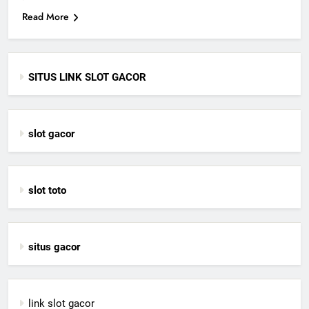
Read More
SITUS LINK SLOT GACOR
slot gacor
slot toto
situs gacor
link slot gacor