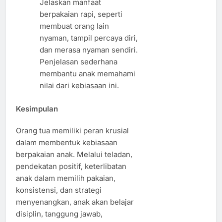
Jelaskan manfaat
berpakaian rapi, seperti
membuat orang lain
nyaman, tampil percaya diri,
dan merasa nyaman sendiri.
Penjelasan sederhana
membantu anak memahami
nilai dari kebiasaan ini.
Kesimpulan
Orang tua memiliki peran krusial
dalam membentuk kebiasaan
berpakaian anak. Melalui teladan,
pendekatan positif, keterlibatan
anak dalam memilih pakaian,
konsistensi, dan strategi
menyenangkan, anak akan belajar
disiplin, tanggung jawab,