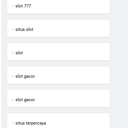
slot 777
situs slot
slot
slot gacor
slot gacor
situs terpercaya