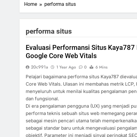
Home
performa situs
performa situs
Evaluasi Performansi Situs Kaya787
Google Core Web Vitals
20c991a
1 Year Ago
0
6 Mins
Pelajari bagaimana performa situs Kaya787 dievalu
Core Web Vitals. Ulasan ini membahas metrik LCP, 
menyeluruh untuk menilai kualitas pengalaman pen
dan fungsional.
Di era pengalaman pengguna (UX) yang menjadi pusat
performa teknis sebuah situs web memegang peran
sebagai mesin pencari utama telah memperkenalk
sebagai standar baru untuk mengevaluasi pengala
objektif. Parameter ini menjadi sinyal peringkat SEO