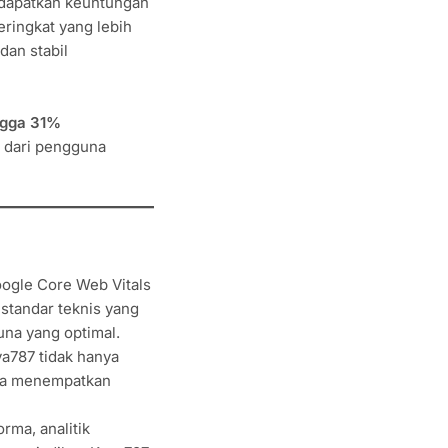
ndapatkan keuntungan
ringkat yang lebih
dan stabil
ngga 31%
a dari pengguna
oogle Core Web Vitals
standar teknis yang
na yang optimal.
a787 tidak hanya
uga menempatkan
rma, analitik