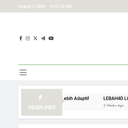
Skip
August 7, 2026
12:41:23 AM
to
content
Fiz
Dapatkan P
stem Akses yang Lebih Adaptif
LEBAH4D Link Alternati
2 Weeks Ago
HEADLINES