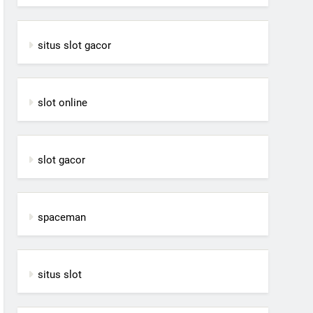
situs slot gacor
slot online
slot gacor
spaceman
situs slot