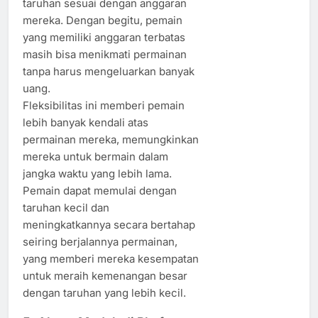
taruhan sesuai dengan anggaran
mereka. Dengan begitu, pemain
yang memiliki anggaran terbatas
masih bisa menikmati permainan
tanpa harus mengeluarkan banyak
uang.
Fleksibilitas ini memberi pemain
lebih banyak kendali atas
permainan mereka, memungkinkan
mereka untuk bermain dalam
jangka waktu yang lebih lama.
Pemain dapat memulai dengan
taruhan kecil dan
meningkatkannya secara bertahap
seiring berjalannya permainan,
yang memberi mereka kesempatan
untuk meraih kemenangan besar
dengan taruhan yang lebih kecil.