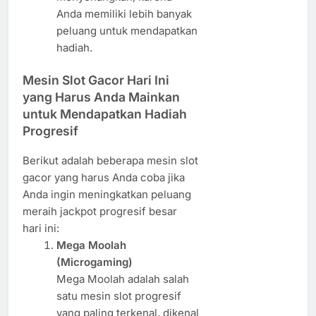
Anda memiliki lebih banyak
peluang untuk mendapatkan
hadiah.
Mesin Slot Gacor Hari Ini
yang Harus Anda Mainkan
untuk Mendapatkan Hadiah
Progresif
Berikut adalah beberapa mesin slot
gacor yang harus Anda coba jika
Anda ingin meningkatkan peluang
meraih jackpot progresif besar
hari ini:
Mega Moolah
(Microgaming)
Mega Moolah adalah salah
satu mesin slot progresif
yang paling terkenal, dikenal