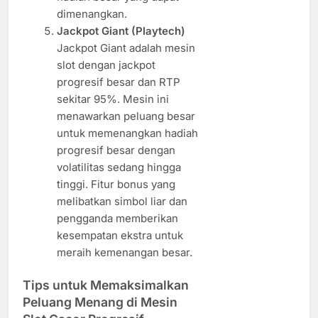
dimenangkan.
Jackpot Giant (Playtech)
Jackpot Giant adalah mesin
slot dengan jackpot
progresif besar dan RTP
sekitar 95%. Mesin ini
menawarkan peluang besar
untuk memenangkan hadiah
progresif besar dengan
volatilitas sedang hingga
tinggi. Fitur bonus yang
melibatkan simbol liar dan
pengganda memberikan
kesempatan ekstra untuk
meraih kemenangan besar.
Tips untuk Memaksimalkan
Peluang Menang di Mesin