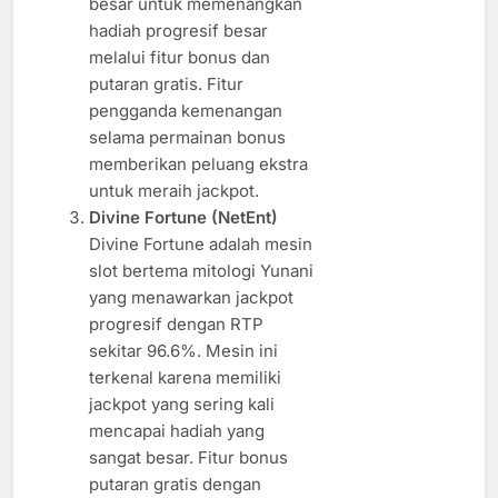
besar untuk memenangkan
hadiah progresif besar
melalui fitur bonus dan
putaran gratis. Fitur
pengganda kemenangan
selama permainan bonus
memberikan peluang ekstra
untuk meraih jackpot.
Divine Fortune (NetEnt)
Divine Fortune adalah mesin
slot bertema mitologi Yunani
yang menawarkan jackpot
progresif dengan RTP
sekitar 96.6%. Mesin ini
terkenal karena memiliki
jackpot yang sering kali
mencapai hadiah yang
sangat besar. Fitur bonus
putaran gratis dengan