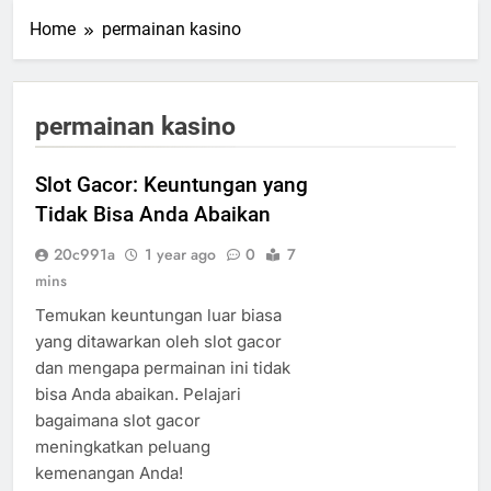
Home
permainan kasino
permainan kasino
Slot Gacor: Keuntungan yang
Tidak Bisa Anda Abaikan
20c991a
1 year ago
0
7
mins
Temukan keuntungan luar biasa
yang ditawarkan oleh slot gacor
dan mengapa permainan ini tidak
bisa Anda abaikan. Pelajari
bagaimana slot gacor
meningkatkan peluang
kemenangan Anda!