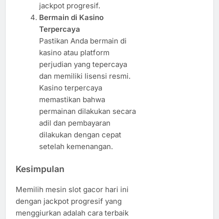
jackpot progresif.
Bermain di Kasino
Terpercaya
Pastikan Anda bermain di
kasino atau platform
perjudian yang tepercaya
dan memiliki lisensi resmi.
Kasino terpercaya
memastikan bahwa
permainan dilakukan secara
adil dan pembayaran
dilakukan dengan cepat
setelah kemenangan.
Kesimpulan
Memilih mesin slot gacor hari ini
dengan jackpot progresif yang
menggiurkan adalah cara terbaik