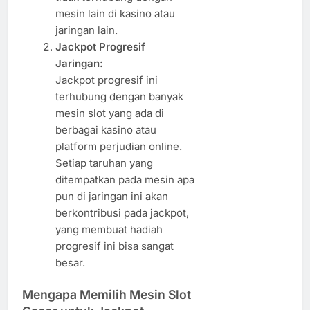
mesin lain di kasino atau
jaringan lain.
Jackpot Progresif
Jaringan:
Jackpot progresif ini
terhubung dengan banyak
mesin slot yang ada di
berbagai kasino atau
platform perjudian online.
Setiap taruhan yang
ditempatkan pada mesin apa
pun di jaringan ini akan
berkontribusi pada jackpot,
yang membuat hadiah
progresif ini bisa sangat
besar.
Mengapa Memilih Mesin Slot