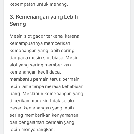
kesempatan untuk menang.
3.
Kemenangan yang Lebih
Sering
Mesin slot gacor terkenal karena
kemampuannya memberikan
kemenangan yang lebih sering
daripada mesin slot biasa. Mesin
slot yang sering memberikan
kemenangan kecil dapat
membantu pemain terus bermain
lebih lama tanpa merasa kehabisan
uang. Meskipun kemenangan yang
diberikan mungkin tidak selalu
besar, kemenangan yang lebih
sering memberikan kenyamanan
dan pengalaman bermain yang
lebih menyenangkan.