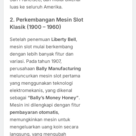
luas ke seluruh Amerika.
2.
Perkembangan Mesin Slot
Klasik (1900 – 1960)
Setelah penemuan
Liberty Bell
,
mesin slot mulai berkembang
dengan lebih banyak fitur dan
variasi. Pada tahun 1907,
perusahaan
Bally Manufacturing
meluncurkan mesin slot pertama
yang menggunakan teknologi
elektromekanis, yang dikenal
sebagai
“Bally’s Money Honey”
.
Mesin ini dilengkapi dengan fitur
pembayaran otomatis
,
memungkinkan mesin untuk
mengeluarkan uang koin secara
langsung, yang mengubah