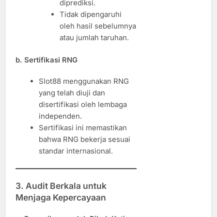
diprediksi.
Tidak dipengaruhi
oleh hasil sebelumnya
atau jumlah taruhan.
b. Sertifikasi RNG
Slot88 menggunakan RNG
yang telah diuji dan
disertifikasi oleh lembaga
independen.
Sertifikasi ini memastikan
bahwa RNG bekerja sesuai
standar internasional.
3. Audit Berkala untuk
Menjaga Kepercayaan