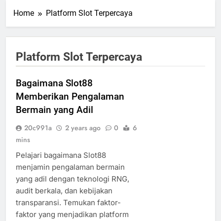
Home
Platform Slot Terpercaya
Platform Slot Terpercaya
Bagaimana Slot88
Memberikan Pengalaman
Bermain yang Adil
20c991a
2 years ago
0
6
mins
Pelajari bagaimana Slot88
menjamin pengalaman bermain
yang adil dengan teknologi RNG,
audit berkala, dan kebijakan
transparansi. Temukan faktor-
faktor yang menjadikan platform