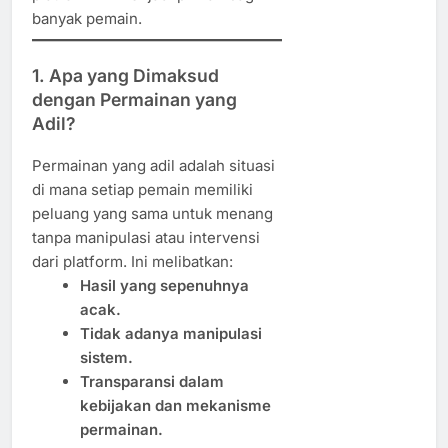
banyak pemain.
1. Apa yang Dimaksud
dengan Permainan yang
Adil?
Permainan yang adil adalah situasi
di mana setiap pemain memiliki
peluang yang sama untuk menang
tanpa manipulasi atau intervensi
dari platform. Ini melibatkan:
Hasil yang sepenuhnya
acak.
Tidak adanya manipulasi
sistem.
Transparansi dalam
kebijakan dan mekanisme
permainan.