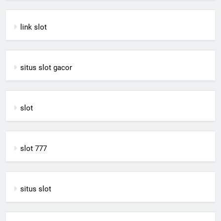
link slot
situs slot gacor
slot
slot 777
situs slot