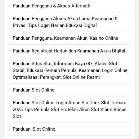
Panduan Pengguna & Akses Alternatif
Panduan Pengguna Akses Akun Lama Keamanan &
Privasi Tips Login Harian Edukasi Digital
Panduan Pengguna, Keamanan Akun, Kasino Online
Panduan Registrasi Harian dan Keamanan Akun Digital
Panduan Situs Slot, Informasi Kaya787, Akses Slot
Stabil, Edukasi Pemain Pemula, Keamanan Login Online,
Optimalisasi Perangkat, Slot Online Resmi
Panduan Slot Online
Panduan Slot Online Login Aman Slot Link Slot Terbaru
2025 Tips Pemula Slot Proteksi Akun Slot Klaim Bonus
Slot
Panduan, Slot Online