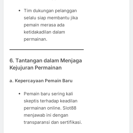
Tim dukungan pelanggan
selalu siap membantu jika
pemain merasa ada
ketidakadilan dalam
permainan.
6. Tantangan dalam Menjaga
Kejujuran Permainan
a. Kepercayaan Pemain Baru
Pemain baru sering kali
skeptis terhadap keadilan
permainan online. Slot88
menjawab ini dengan
transparansi dan sertifikasi.