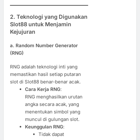
2. Teknologi yang Digunakan
Slot88 untuk Menjamin
Kejujuran
a. Random Number Generator
(RNG)
RNG adalah teknologi inti yang
memastikan hasil setiap putaran
slot di Slot88 benar-benar acak.
Cara Kerja RNG
:
RNG menghasilkan urutan
angka secara acak, yang
menentukan simbol yang
muncul di gulungan slot.
Keunggulan RNG
:
Tidak dapat