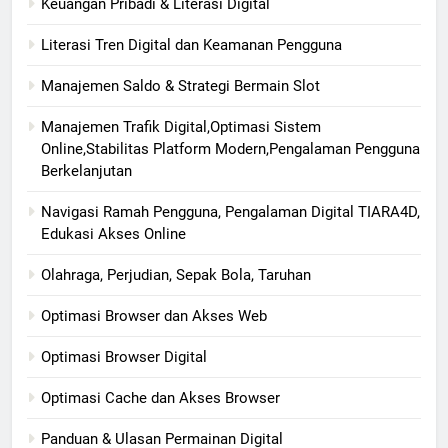
Keuangan Pribadi & Literasi Digital
Literasi Tren Digital dan Keamanan Pengguna
Manajemen Saldo & Strategi Bermain Slot
Manajemen Trafik Digital,Optimasi Sistem
Online,Stabilitas Platform Modern,Pengalaman Pengguna
Berkelanjutan
Navigasi Ramah Pengguna, Pengalaman Digital TIARA4D,
Edukasi Akses Online
Olahraga, Perjudian, Sepak Bola, Taruhan
Optimasi Browser dan Akses Web
Optimasi Browser Digital
Optimasi Cache dan Akses Browser
Panduan & Ulasan Permainan Digital