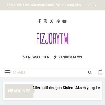
Skip
Cara Menjaga Data Pribadi saat Menggunakan
to
KAYA787 Alternatif
content
Panduan Menyesuaikan Pengaturan Browser
untuk KAYA787 Alternatif
EDWINSLOT Link Alternatif dengan Sistem Akses
yang Lebih Adaptif
LEBAH4D Link Alternatif untuk Mendukung Akses
Multi-Perangkat secara Lebih Fleksibel
Cara Menjaga Data Pribadi saat Menggunakan
KAYA787 Alternatif
Fizjo Rytm
Dapatkan Perawatan Fisioterapi Profesional
Panduan Menyesuaikan Pengaturan Browser
NEWSLETTER
RANDOM NEWS
untuk KAYA787 Alternatif
Di Fizjo Rytm Untuk Kesehatan Tubuh
Optimal.
MENU
WINSLOT Link Alternatif dengan Sistem Akses yang Lebih Ada
HEADLINES
Weeks Ago