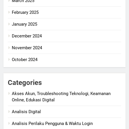
March 2025
February 2025
January 2025
December 2024
November 2024
October 2024
Categories
Akses Akun, Troubleshooting Teknologi, Keamanan
Online, Edukasi Digital
Analisis Digital
Analisis Perilaku Pengguna & Waktu Login