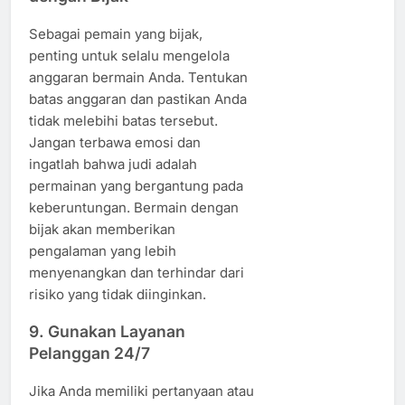
Sebagai pemain yang bijak,
penting untuk selalu mengelola
anggaran bermain Anda. Tentukan
batas anggaran dan pastikan Anda
tidak melebihi batas tersebut.
Jangan terbawa emosi dan
ingatlah bahwa judi adalah
permainan yang bergantung pada
keberuntungan. Bermain dengan
bijak akan memberikan
pengalaman yang lebih
menyenangkan dan terhindar dari
risiko yang tidak diinginkan.
9.
Gunakan Layanan
Pelanggan 24/7
Jika Anda memiliki pertanyaan atau