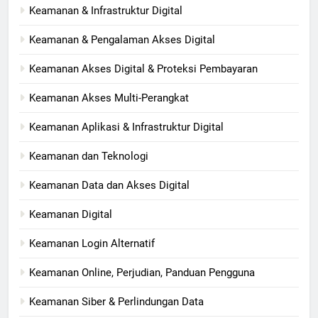
Keamanan & Infrastruktur Digital
Keamanan & Pengalaman Akses Digital
Keamanan Akses Digital & Proteksi Pembayaran
Keamanan Akses Multi-Perangkat
Keamanan Aplikasi & Infrastruktur Digital
Keamanan dan Teknologi
Keamanan Data dan Akses Digital
Keamanan Digital
Keamanan Login Alternatif
Keamanan Online, Perjudian, Panduan Pengguna
Keamanan Siber & Perlindungan Data