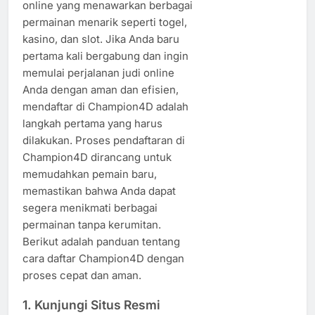
online yang menawarkan berbagai
permainan menarik seperti togel,
kasino, dan slot. Jika Anda baru
pertama kali bergabung dan ingin
memulai perjalanan judi online
Anda dengan aman dan efisien,
mendaftar di Champion4D adalah
langkah pertama yang harus
dilakukan. Proses pendaftaran di
Champion4D dirancang untuk
memudahkan pemain baru,
memastikan bahwa Anda dapat
segera menikmati berbagai
permainan tanpa kerumitan.
Berikut adalah panduan tentang
cara daftar Champion4D dengan
proses cepat dan aman.
1.
Kunjungi Situs Resmi