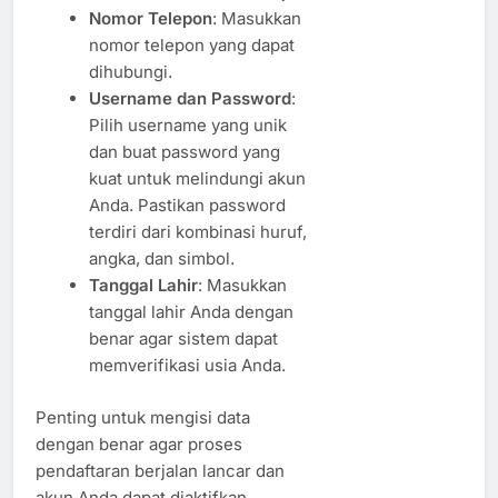
Nomor Telepon
: Masukkan
nomor telepon yang dapat
dihubungi.
Username dan Password
:
Pilih username yang unik
dan buat password yang
kuat untuk melindungi akun
Anda. Pastikan password
terdiri dari kombinasi huruf,
angka, dan simbol.
Tanggal Lahir
: Masukkan
tanggal lahir Anda dengan
benar agar sistem dapat
memverifikasi usia Anda.
Penting untuk mengisi data
dengan benar agar proses
pendaftaran berjalan lancar dan
akun Anda dapat diaktifkan.