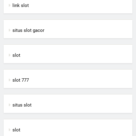
link slot
situs slot gacor
slot
slot 777
situs slot
slot