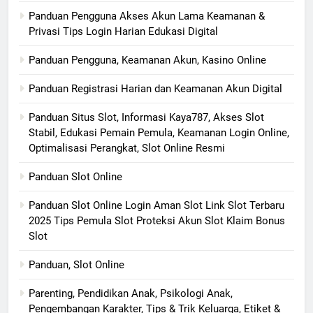
Panduan Pengguna Akses Akun Lama Keamanan &
Privasi Tips Login Harian Edukasi Digital
Panduan Pengguna, Keamanan Akun, Kasino Online
Panduan Registrasi Harian dan Keamanan Akun Digital
Panduan Situs Slot, Informasi Kaya787, Akses Slot
Stabil, Edukasi Pemain Pemula, Keamanan Login Online,
Optimalisasi Perangkat, Slot Online Resmi
Panduan Slot Online
Panduan Slot Online Login Aman Slot Link Slot Terbaru
2025 Tips Pemula Slot Proteksi Akun Slot Klaim Bonus
Slot
Panduan, Slot Online
Parenting, Pendidikan Anak, Psikologi Anak,
Pengembangan Karakter, Tips & Trik Keluarga, Etiket &