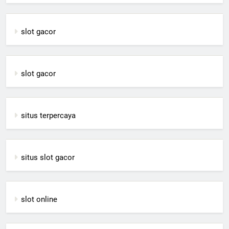
slot gacor
slot gacor
situs terpercaya
situs slot gacor
slot online