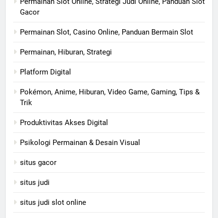
Permainan Slot Online, Strategi Judi Online, Panduan Slot
Gacor
Permainan Slot, Casino Online, Panduan Bermain Slot
Permainan, Hiburan, Strategi
Platform Digital
Pokémon, Anime, Hiburan, Video Game, Gaming, Tips &
Trik
Produktivitas Akses Digital
Psikologi Permainan & Desain Visual
situs gacor
situs judi
situs judi slot online