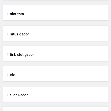
slot toto
situs gacor
link slot gacor
slot
Slot Gacor