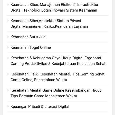
Keamanan Siber, Manajemen Risiko IT, Infrastruktur
Digital, Teknologi Login, Inovasi Sistem Keamanan
Keamanan Siber,Arsitektur Sistem,Privasi
Digital,Manajemen Risiko,Keandalan Layanan
Keamanan Situs Judi
Keamanan Togel Online
Kesehatan & Kebugaran Gaya Hidup Digital Ergonomi
Gaming Produktivitas & Kesejahteraan Kebiasaan Sehat
Kesehatan Fisik, Kesehatan Mental, Tips Gaming Sehat,
Game Online, Pengelolaan Waktu
Kesehatan Mental Game Online Keseimbangan Hidup
Tips Bermain Game Manajemen Waktu
Keuangan Pribadi & Literasi Digital