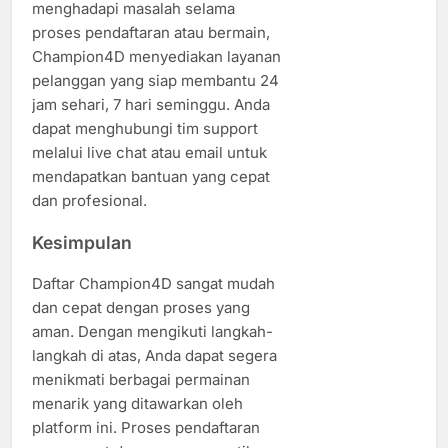
menghadapi masalah selama
proses pendaftaran atau bermain,
Champion4D menyediakan layanan
pelanggan yang siap membantu 24
jam sehari, 7 hari seminggu. Anda
dapat menghubungi tim support
melalui live chat atau email untuk
mendapatkan bantuan yang cepat
dan profesional.
Kesimpulan
Daftar Champion4D sangat mudah
dan cepat dengan proses yang
aman. Dengan mengikuti langkah-
langkah di atas, Anda dapat segera
menikmati berbagai permainan
menarik yang ditawarkan oleh
platform ini. Proses pendaftaran