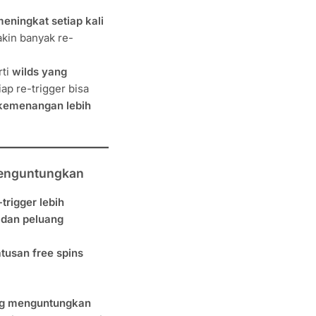
meningkat setiap kali
akin banyak re-
rti
wilds yang
iap re-trigger bisa
emenangan lebih
Menguntungkan
-trigger lebih
 dan peluang
atusan free spins
ang menguntungkan