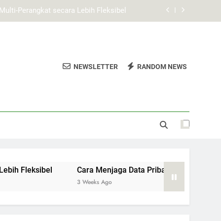
ulti-Perangkat secara Lebih Fleksibel
 saat Menggunakan KAYA787 Alternatif
ran Browser untuk KAYA787 Alternatif
NEWSLETTER
RANDOM NEWS
ngan Sistem Akses yang Lebih Adaptif
ulti-Perangkat secara Lebih Fleksibel
an Tubuh Optimal.
 saat Menggunakan KAYA787 Alternatif
ran Browser untuk KAYA787 Alternatif
el
Cara Menjaga Data Pribadi saat Menggunakan KAYA78
3 Weeks Ago