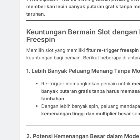
memberikan lebih banyak putaran gratis tanpa m
taruhan.
Keuntungan Bermain Slot dengan 
Freespin
Memilih slot yang memiliki
fitur re-trigger freespin
keuntungan bagi pemain. Berikut beberapa di antar
1. Lebih Banyak Peluang Menang Tanpa M
Re-trigger memungkinkan pemain untuk
men
banyak putaran gratis tanpa harus memasa
tambahan
.
Dengan lebih banyak spin, peluang mendap
kemenangan tinggi dan multiplier besar
sem
2. Potensi Kemenangan Besar dalam Mode 