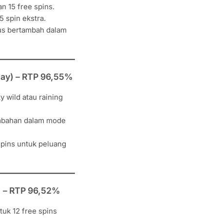
n 15 free spins.
 spin ekstra.
rus bertambah dalam
lay) – RTP 96,55%
 wild atau raining
mbahan dalam mode
spins untuk peluang
) – RTP 96,52%
uk 12 free spins