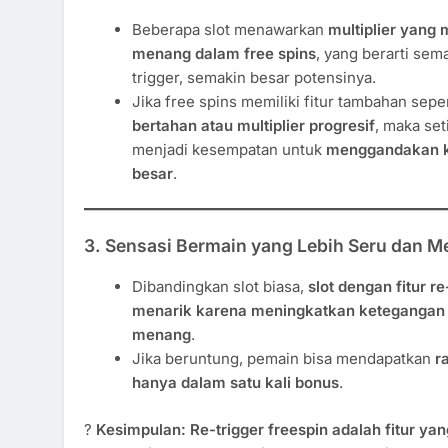
Beberapa slot menawarkan
multiplier yang 
menang dalam free spins
, yang berarti sem
trigger, semakin besar potensinya.
Jika free spins memiliki fitur tambahan sepe
bertahan atau multiplier progresif
, maka set
menjadi kesempatan untuk
menggandakan k
besar
.
3. Sensasi Bermain yang Lebih Seru dan 
Dibandingkan slot biasa,
slot dengan fitur re
menarik karena meningkatkan ketegangan
menang
.
Jika beruntung, pemain bisa mendapatkan
r
hanya dalam satu kali bonus
.
?
Kesimpulan:
Re-trigger freespin adalah fitur y