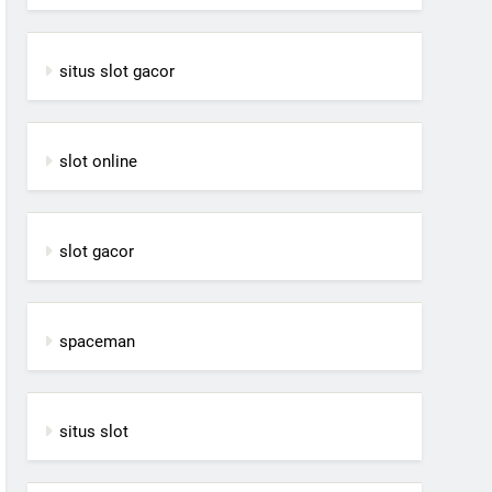
situs slot gacor
slot online
slot gacor
spaceman
situs slot