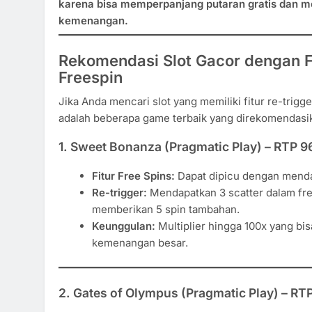
karena bisa memperpanjang putaran gratis dan m
kemenangan.
Rekomendasi Slot Gacor dengan Fi
Freespin
Jika Anda mencari slot yang memiliki fitur re-trigge
adalah beberapa game terbaik yang direkomendasi
1. Sweet Bonanza (Pragmatic Play) – RTP 
Fitur Free Spins:
Dapat dipicu dengan menda
Re-trigger:
Mendapatkan 3 scatter dalam fre
memberikan 5 spin tambahan.
Keunggulan:
Multiplier hingga 100x yang bi
kemenangan besar.
2. Gates of Olympus (Pragmatic Play) – R