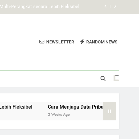
ulti-Perangkat secara Lebih Fleksibel
 saat Menggunakan KAYA787 Alternatif
ran Browser untuk KAYA787 Alternatif
NEWSLETTER
RANDOM NEWS
ngan Sistem Akses yang Lebih Adaptif
ulti-Perangkat secara Lebih Fleksibel
an Tubuh Optimal.
 saat Menggunakan KAYA787 Alternatif
ran Browser untuk KAYA787 Alternatif
bel
Cara Menjaga Data Pribadi saat Menggunakan KAYA7
3 Weeks Ago