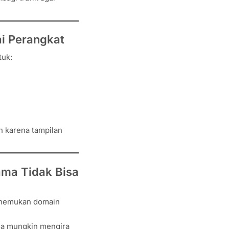
i Perangkat
tuk:
n karena tampilan
ama Tidak Bisa
enemukan domain
una mungkin mengira