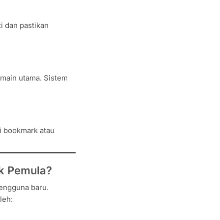
i dan pastikan
main utama. Sistem
i bookmark atau
uk Pemula?
pengguna baru.
leh: