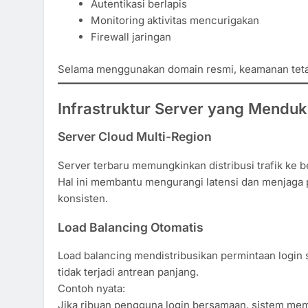
Autentikasi berlapis
Monitoring aktivitas mencurigakan
Firewall jaringan
Selama menggunakan domain resmi, keamanan tetap
Infrastruktur Server yang Menduk
Server Cloud Multi-Region
Server terbaru memungkinkan distribusi trafik ke b
Hal ini membantu mengurangi latensi dan menjaga 
konsisten.
Load Balancing Otomatis
Load balancing mendistribusikan permintaan login 
tidak terjadi antrean panjang.
Contoh nyata:
Jika ribuan pengguna login bersamaan, sistem memb