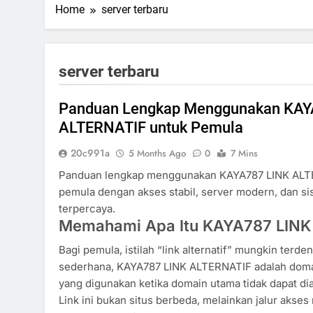
Home
server terbaru
server terbaru
Panduan Lengkap Menggunakan KAY
ALTERNATIF untuk Pemula
20c991a
5 Months Ago
0
7 Mins
Panduan lengkap menggunakan KAYA787 LINK ALT
pemula dengan akses stabil, server modern, dan s
terpercaya.
Memahami Apa Itu KAYA787 LINK
Bagi pemula, istilah “link alternatif” mungkin terde
sederhana, KAYA787 LINK ALTERNATIF adalah dom
yang digunakan ketika domain utama tidak dapat di
Link ini bukan situs berbeda, melainkan jalur akses