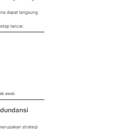
na dapat langsung
tetap lancar.
k awal.
edundansi
merupakan strategi