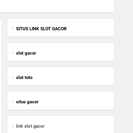
SITUS LINK SLOT GACOR
slot gacor
slot toto
situs gacor
link slot gacor