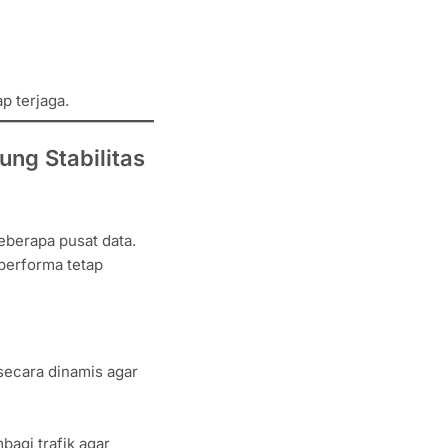
 terjaga.
ung Stabilitas
eberapa pusat data.
performa tetap
secara dinamis agar
agi trafik agar