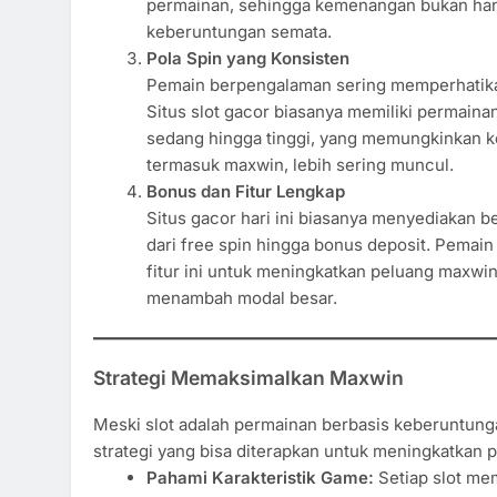
permainan, sehingga kemenangan bukan han
keberuntungan semata.
Pola Spin yang Konsisten
Pemain berpengalaman sering memperhatikan
Situs slot gacor biasanya memiliki permainan
sedang hingga tinggi, yang memungkinkan 
termasuk maxwin, lebih sering muncul.
Bonus dan Fitur Lengkap
Situs gacor hari ini biasanya menyediakan b
dari free spin hingga bonus deposit. Pemai
fitur ini untuk meningkatkan peluang maxwin
menambah modal besar.
Strategi Memaksimalkan Maxwin
Meski slot adalah permainan berbasis keberuntung
strategi yang bisa diterapkan untuk meningkatkan
Pahami Karakteristik Game:
Setiap slot memi