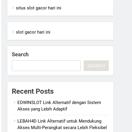
situs slot gacor hari ini
slot gacor hari ini
Search
SEARCH
Recent Posts
EDWINSLOT Link Alternatif dengan Sistem
Akses yang Lebih Adaptif
LEBAH4D Link Alternatif untuk Mendukung
Akses Multi-Perangkat secara Lebih Fleksibel