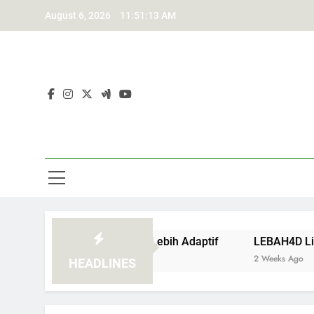
Skip
August 6, 2026
11:51:14 AM
to
content
Fiz
Dapatkan P
stem Akses yang Lebih Adaptif
LEBAH4D Link Alternatif
2 Weeks Ago
HEADLINES