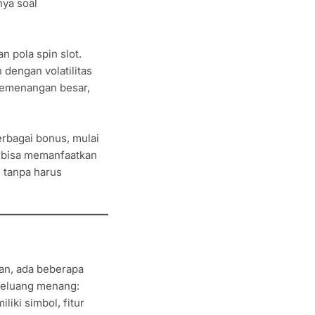
ya soal
 pola spin slot.
 dengan volatilitas
kemenangan besar,
erbagai bonus, mulai
n bisa memanfaatkan
 tanpa harus
an, ada beberapa
 peluang menang:
liki simbol, fitur