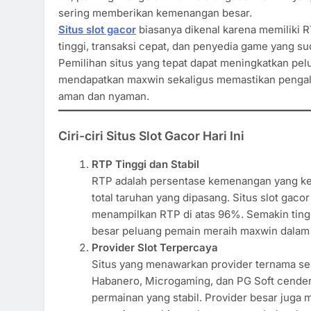
sering memberikan kemenangan besar.
Situs slot gacor
biasanya dikenal karena memiliki R
tinggi, transaksi cepat, dan penyedia game yang sud
Pemilihan situs yang tepat dapat meningkatkan pe
mendapatkan maxwin sekaligus memastikan penga
aman dan nyaman.
Ciri-ciri Situs Slot Gacor Hari Ini
RTP Tinggi dan Stabil
RTP adalah persentase kemenangan yang ke
total taruhan yang dipasang. Situs slot gac
menampilkan RTP di atas 96%. Semakin ting
besar peluang pemain meraih maxwin dalam 
Provider Slot Terpercaya
Situs yang menawarkan provider ternama sep
Habanero, Microgaming, dan PG Soft cenderu
permainan yang stabil. Provider besar juga 