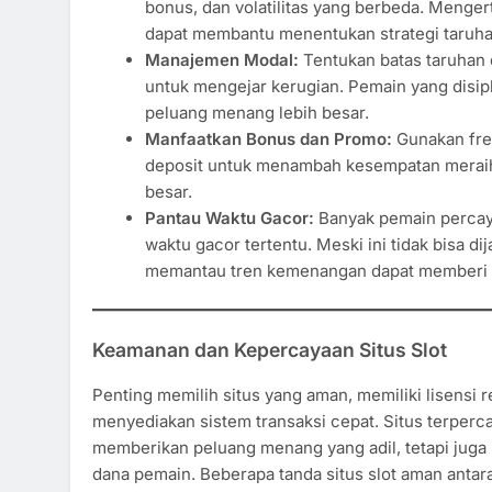
bonus, dan volatilitas yang berbeda. Mengerti
dapat membantu menentukan strategi taruha
Manajemen Modal:
Tentukan batas taruhan 
untuk mengejar kerugian. Pemain yang disipl
peluang menang lebih besar.
Manfaatkan Bonus dan Promo:
Gunakan fre
deposit untuk menambah kesempatan meraih
besar.
Pantau Waktu Gacor:
Banyak pemain percaya
waktu gacor tertentu. Meski ini tidak bisa dij
memantau tren kemenangan dapat memberi i
Keamanan dan Kepercayaan Situs Slot
Penting memilih situs yang aman, memiliki lisensi r
menyediakan sistem transaksi cepat. Situs terperc
memberikan peluang menang yang adil, tetapi juga
dana pemain. Beberapa tanda situs slot aman antara