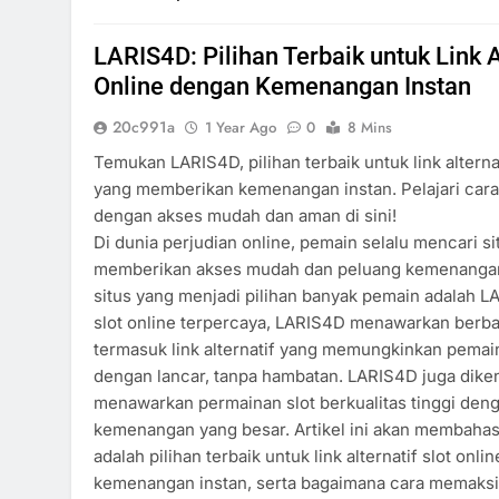
LARIS4D: Pilihan Terbaik untuk Link A
Online dengan Kemenangan Instan
20c991a
1 Year Ago
0
8 Mins
Temukan LARIS4D, pilihan terbaik untuk link alternat
yang memberikan kemenangan instan. Pelajari car
dengan akses mudah dan aman di sini!
Di dunia perjudian online, pemain selalu mencari si
memberikan akses mudah dan peluang kemenangan 
situs yang menjadi pilihan banyak pemain adalah L
slot online terpercaya, LARIS4D menawarkan berb
termasuk link alternatif yang memungkinkan pemai
dengan lancar, tanpa hambatan. LARIS4D juga dike
menawarkan permainan slot berkualitas tinggi den
kemenangan yang besar. Artikel ini akan membah
adalah pilihan terbaik untuk link alternatif slot on
kemenangan instan, serta bagaimana cara memaks