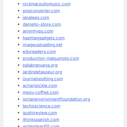
nickmarzullomusic.com
popconverter.com
janalees.com
daniello-store.com
anninhvps.com
hashtaggadgetz.com
imageuploading.net
edureaders.com
production-matsumoto.com
palabranueva.org
jardindetasoeur.org
journalspotting.com
acharipickle.com
mezu-coffee.com
ionianenvironmentfoundation.org
techoscience.com
gushireview.com
ithinkspanish.com
writeideas101.com