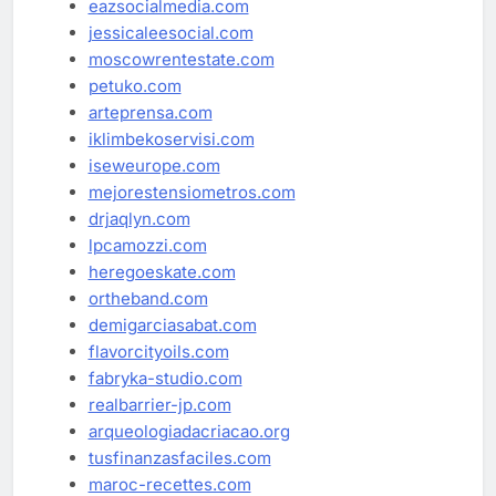
eazsocialmedia.com
jessicaleesocial.com
moscowrentestate.com
petuko.com
arteprensa.com
iklimbekoservisi.com
iseweurope.com
mejorestensiometros.com
drjaqlyn.com
lpcamozzi.com
heregoeskate.com
ortheband.com
demigarciasabat.com
flavorcityoils.com
fabryka-studio.com
realbarrier-jp.com
arqueologiadacriacao.org
tusfinanzasfaciles.com
maroc-recettes.com