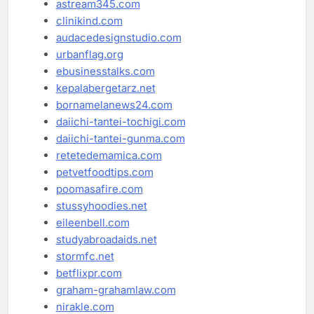
astream345.com
clinikind.com
audacedesignstudio.com
urbanflag.org
ebusinesstalks.com
kepalabergetarz.net
bornamelanews24.com
daiichi-tantei-tochigi.com
daiichi-tantei-gunma.com
retetedemamica.com
petvetfoodtips.com
poomasafire.com
stussyhoodies.net
eileenbell.com
studyabroadaids.net
stormfc.net
betflixpr.com
graham-grahamlaw.com
nirakle.com