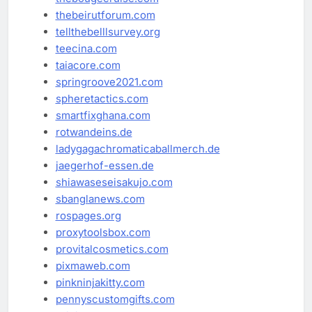
thebeirutforum.com
tellthebelllsurvey.org
teecina.com
taiacore.com
springroove2021.com
spheretactics.com
smartfixghana.com
rotwandeins.de
ladygagachromaticaballmerch.de
jaegerhof-essen.de
shiawaseseisakujo.com
sbanglanews.com
rospages.org
proxytoolsbox.com
provitalcosmetics.com
pixmaweb.com
pinkninjakitty.com
pennyscustomgifts.com