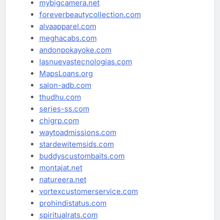
mybigcamera.net
foreverbeautycollection.com
alvaapparel.com
meghacabs.com
andonpokayoke.com
lasnuevastecnologias.com
MapsLoans.org
salon-adb.com
thudhu.com
series-ss.com
chigrp.com
waytoadmissions.com
stardewitemsids.com
buddyscustombaits.com
montajat.net
natureera.net
vortexcustomerservice.com
prohindistatus.com
spiritualrats.com