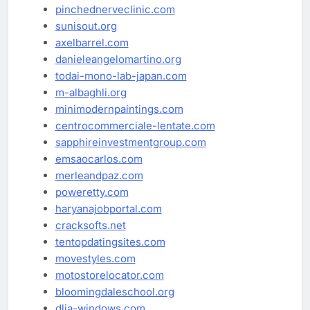
pinchednerveclinic.com
sunisout.org
axelbarrel.com
danieleangelomartino.org
todai-mono-lab-japan.com
m-albaghli.org
minimodernpaintings.com
centrocommerciale-lentate.com
sapphireinvestmentgroup.com
emsaocarlos.com
merleandpaz.com
poweretty.com
haryanajobportal.com
cracksofts.net
tentopdatingsites.com
movestyles.com
motostorelocator.com
bloomingdaleschool.org
dlja-windows.com