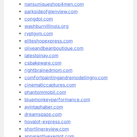
nansuniqueshop4men.com
parksideofglenview.com
congdol.com
washburnillinois.org
ryptgym.com
eliteshopexpress.com
oliveandbeanboutique.com
latestpinay.com
csbakeware.com
rightbrainedmom.com
comfortpaintingandremodelingnv.com
cinematiccaptures.com
phantommobil.com
bluemonkeyperformance.com
ayintaphaber.com
dreamspaze.com
hovalot-express.com
shortlinereview.com
apparentlyexempt.com