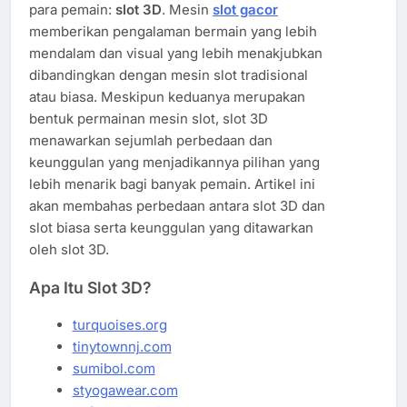
para pemain:
slot 3D
. Mesin
slot gacor
memberikan pengalaman bermain yang lebih
mendalam dan visual yang lebih menakjubkan
dibandingkan dengan mesin slot tradisional
atau biasa. Meskipun keduanya merupakan
bentuk permainan mesin slot, slot 3D
menawarkan sejumlah perbedaan dan
keunggulan yang menjadikannya pilihan yang
lebih menarik bagi banyak pemain. Artikel ini
akan membahas perbedaan antara slot 3D dan
slot biasa serta keunggulan yang ditawarkan
oleh slot 3D.
Apa Itu Slot 3D?
turquoises.org
tinytownnj.com
sumibol.com
styogawear.com