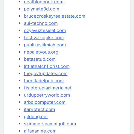
deathlogbook.com
polymate3d.com
brucecroskeyrealestate.com
aui-techno.com
ozyavuztesisat.com
festival-cipke.com
publikasiilmiah.com
nepaletvous.org
betasetup.com
littlethatchflorist.com
thegovtupdates.com
thecitadelpub.com
fisioterapiaalmeria.net
urdupoetryworld.com
arbolcomputer.com
itaprotect.com
gildong.net
skimmerspaninigrill.com
alfananine.com