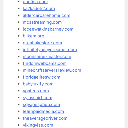
onetisa.com
ka2kadeh2.com
aldercarcarehome.com
mcsstreaming.com
jcceewatkinsbarney.com
bilkem.org
greatlakeslore.com
infinitelyadaydreamer.com
moonshine-master.com
findomwebcams.com
minecraftserversreview.com
floridaelitesw.com
babyluxify.com
vpatees.com
sylasshirt.com
sgvapesghub.com
learnpaidmedia.com
theaveragedriver.com
vikingvise.com