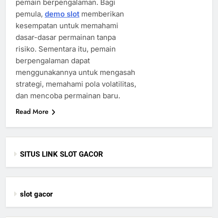
pemain berpengalaman. Bagi
pemula,
demo slot
memberikan
kesempatan untuk memahami
dasar-dasar permainan tanpa
risiko. Sementara itu, pemain
berpengalaman dapat
menggunakannya untuk mengasah
strategi, memahami pola volatilitas,
dan mencoba permainan baru.
Read More
SITUS LINK SLOT GACOR
slot gacor