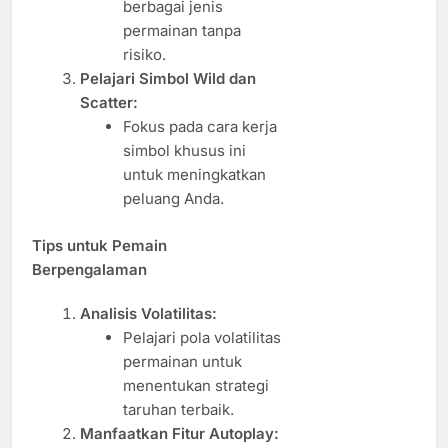
berbagai jenis
permainan tanpa
risiko.
Pelajari Simbol Wild dan
Scatter:
Fokus pada cara kerja
simbol khusus ini
untuk meningkatkan
peluang Anda.
Tips untuk Pemain
Berpengalaman
Analisis Volatilitas:
Pelajari pola volatilitas
permainan untuk
menentukan strategi
taruhan terbaik.
Manfaatkan Fitur Autoplay: