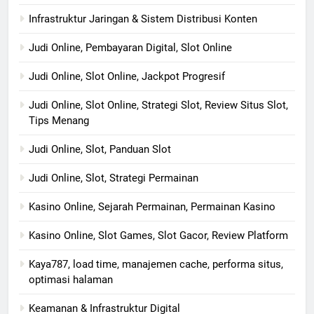
Infrastruktur Jaringan & Sistem Distribusi Konten
Judi Online, Pembayaran Digital, Slot Online
Judi Online, Slot Online, Jackpot Progresif
Judi Online, Slot Online, Strategi Slot, Review Situs Slot,
Tips Menang
Judi Online, Slot, Panduan Slot
Judi Online, Slot, Strategi Permainan
Kasino Online, Sejarah Permainan, Permainan Kasino
Kasino Online, Slot Games, Slot Gacor, Review Platform
Kaya787, load time, manajemen cache, performa situs,
optimasi halaman
Keamanan & Infrastruktur Digital