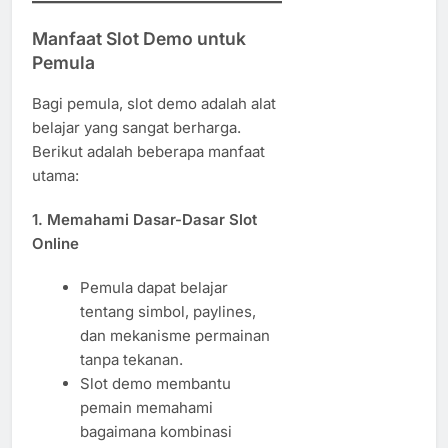
Manfaat Slot Demo untuk
Pemula
Bagi pemula, slot demo adalah alat
belajar yang sangat berharga.
Berikut adalah beberapa manfaat
utama:
1. Memahami Dasar-Dasar Slot
Online
Pemula dapat belajar
tentang simbol, paylines,
dan mekanisme permainan
tanpa tekanan.
Slot demo membantu
pemain memahami
bagaimana kombinasi