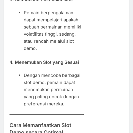
Pemain berpengalaman
dapat mempelajari apakah
sebuah permainan memiliki
volatilitas tinggi, sedang,
atau rendah melalui slot
demo.
4. Menemukan Slot yang Sesuai
Dengan mencoba berbagai
slot demo, pemain dapat
menemukan permainan
yang paling cocok dengan
preferensi mereka.
Cara Memanfaatkan Slot
Demo secara Optimal