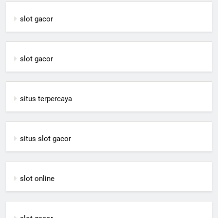
slot gacor
slot gacor
situs terpercaya
situs slot gacor
slot online