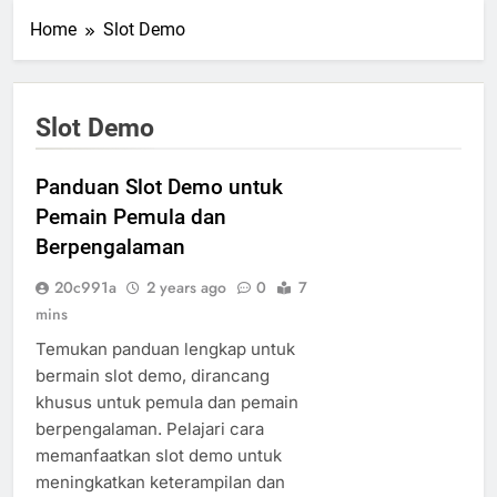
Home
Slot Demo
Slot Demo
Panduan Slot Demo untuk
Pemain Pemula dan
Berpengalaman
20c991a
2 years ago
0
7
mins
Temukan panduan lengkap untuk
bermain slot demo, dirancang
khusus untuk pemula dan pemain
berpengalaman. Pelajari cara
memanfaatkan slot demo untuk
meningkatkan keterampilan dan