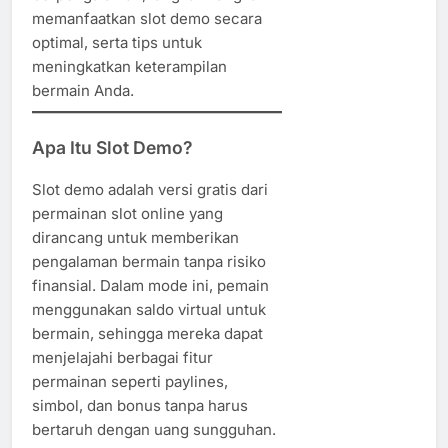
memanfaatkan slot demo secara
optimal, serta tips untuk
meningkatkan keterampilan
bermain Anda.
Apa Itu Slot Demo?
Slot demo adalah versi gratis dari
permainan slot online yang
dirancang untuk memberikan
pengalaman bermain tanpa risiko
finansial. Dalam mode ini, pemain
menggunakan saldo virtual untuk
bermain, sehingga mereka dapat
menjelajahi berbagai fitur
permainan seperti paylines,
simbol, dan bonus tanpa harus
bertaruh dengan uang sungguhan.