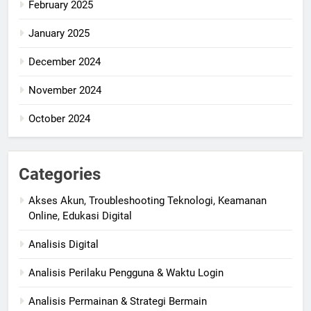
February 2025
January 2025
December 2024
November 2024
October 2024
Categories
Akses Akun, Troubleshooting Teknologi, Keamanan
Online, Edukasi Digital
Analisis Digital
Analisis Perilaku Pengguna & Waktu Login
Analisis Permainan & Strategi Bermain