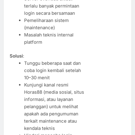
terlalu banyak permintaan
login secara bersamaan
Pemeliharaan sistem
(maintenance)
Masalah teknis internal
platform
Solusi
:
Tunggu beberapa saat dan
coba login kembali setelah
10–30 menit
Kunjungi kanal resmi
Horas88 (media sosial, situs
informasi, atau layanan
pelanggan) untuk melihat
apakah ada pengumuman
terkait maintenance atau
kendala teknis