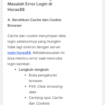
Masalah Error Login di
Horas88
A.
Bersihkan Cache dan Cookie
Browser
Cache dan cookie menyimpan data
login sebelumnya yang mungkin
tidak lagi sinkron dengan server
login horas88
. Ketidaksesuaian ini
bisa memicu error saat mencoba
login kembali.
Langkah-langkah
:
Buka pengaturan
browser
Pilih
Clear browsing
data
Centang opsi
Cache
dan
Cookies