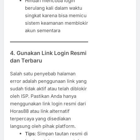
Hindari mencoba login
berulang kali dalam waktu
singkat karena bisa memicu
sistem keamanan memblokir
akun sementara
4.
Gunakan Link Login Resmi
dan Terbaru
Salah satu penyebab halaman
error adalah penggunaan link yang
sudah tidak aktif atau telah diblokir
oleh ISP. Pastikan Anda hanya
menggunakan link login resmi dari
Horas88 atau link alternatif
terpercaya yang disediakan
langsung oleh pihak platform.
Tips
: Simpan tautan resmi di