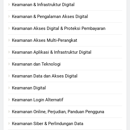
Keamanan & Infrastruktur Digital
Keamanan & Pengalaman Akses Digital
Keamanan Akses Digital & Proteksi Pembayaran
Keamanan Akses Multi-Perangkat
Keamanan Aplikasi & Infrastruktur Digital
Keamanan dan Teknologi
Keamanan Data dan Akses Digital
Keamanan Digital
Keamanan Login Alternatif
Keamanan Online, Perjudian, Panduan Pengguna
Keamanan Siber & Perlindungan Data