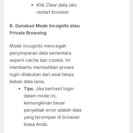
Klik
Clear data
, lalu
restart browser
B.
Gunakan Mode Incognito atau
Private Browsing
Mode incognito mencegah
penyimpanan data sementara
seperti cache dan cookie. Ini
membantu memastikan proses
login dilakukan dari awal tanpa
beban data lama.
Tips
: Jika berhasil login
dalam mode ini,
kemungkinan besar
penyebab error adalah data
yang tersimpan di browser
biasa Anda.