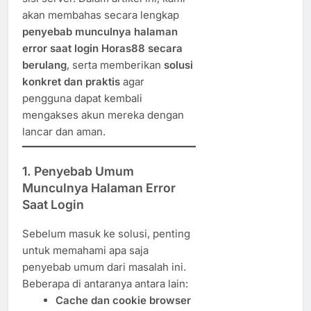
akan membahas secara lengkap
penyebab munculnya halaman
error saat login Horas88 secara
berulang
, serta memberikan
solusi
konkret dan praktis
agar
pengguna dapat kembali
mengakses akun mereka dengan
lancar dan aman.
1.
Penyebab Umum
Munculnya Halaman Error
Saat Login
Sebelum masuk ke solusi, penting
untuk memahami apa saja
penyebab umum dari masalah ini.
Beberapa di antaranya antara lain:
Cache dan cookie browser