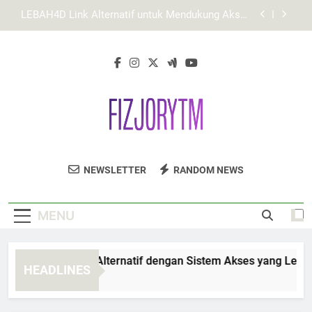
Skip
Cara Menjaga Data Pribadi saat Menggunakan
to
KAYA787 Alternatif
content
Panduan Menyesuaikan Pengaturan Browser
untuk KAYA787 Alternatif
EDWINSLOT Link Alternatif dengan Sistem Akses
yang Lebih Adaptif
LEBAH4D Link Alternatif untuk Mendukung Akses
Multi-Perangkat secara Lebih Fleksibel
Cara Menjaga Data Pribadi saat Menggunakan
KAYA787 Alternatif
Fizjo Rytm
Dapatkan Perawatan Fisioterapi Profesional
Panduan Menyesuaikan Pengaturan Browser
NEWSLETTER
RANDOM NEWS
untuk KAYA787 Alternatif
Di Fizjo Rytm Untuk Kesehatan Tubuh
Optimal.
MENU
WINSLOT Link Alternatif dengan Sistem Akses yang Lebih Ada
HEADLINES
Weeks Ago