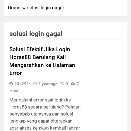
Home
solusi login gagal
solusi login gagal
Solusi Efektif Jika Login
Horas88 Berulang Kali
Mengarahkan ke Halaman
Error
20c991a
1 year ago
0
7
mins
Mengalami error saat login ke
Horas88 secara berulang? Pelajari
penyebab utamanya dan solusi
lengkap yang dapat diterapkan
agar akses ke akun kembali lancar