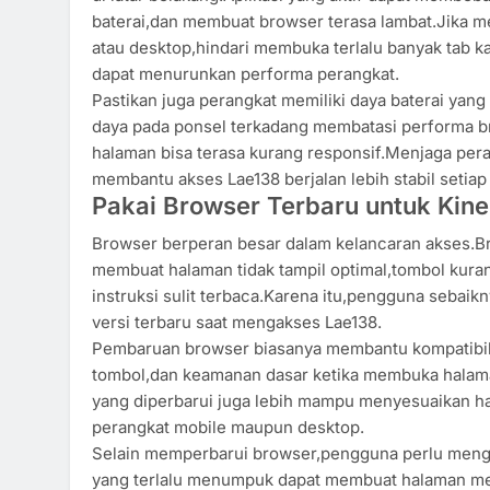
baterai,dan membuat browser terasa lambat.Jika 
atau desktop,hindari membuka terlalu banyak tab ka
dapat menurunkan performa perangkat.
Pastikan juga perangkat memiliki daya baterai ya
daya pada ponsel terkadang membatasi performa b
halaman bisa terasa kurang responsif.Menjaga pera
membantu akses Lae138 berjalan lebih stabil setiap 
Pakai Browser Terbaru untuk Kine
Browser berperan besar dalam kelancaran akses.B
membuat halaman tidak tampil optimal,tombol kuran
instruksi sulit terbaca.Karena itu,pengguna sebai
versi terbaru saat mengakses Lae138.
Pembaruan browser biasanya membantu kompatibili
tombol,dan keamanan dasar ketika membuka halama
yang diperbarui juga lebih mampu menyesuaikan 
perangkat mobile maupun desktop.
Selain memperbarui browser,pengguna perlu meng
yang terlalu menumpuk dapat membuat halaman me