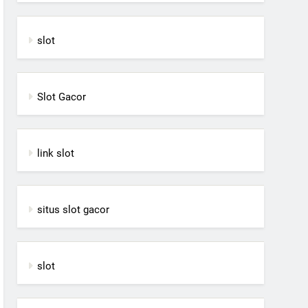
slot
Slot Gacor
link slot
situs slot gacor
slot