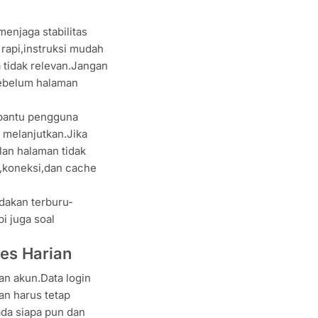
n
menjaga stabilitas
rapi,instruksi mudah
 tidak relevan.Jangan
ebelum halaman
bantu pengguna
melanjutkan.Jika
ilan halaman tidak
r,koneksi,dan cache
dakan terburu-
i juga soal
es Harian
an akun.Data login
an harus tetap
da siapa pun dan