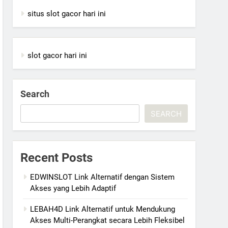
situs slot gacor hari ini
slot gacor hari ini
Search
SEARCH
Recent Posts
EDWINSLOT Link Alternatif dengan Sistem
Akses yang Lebih Adaptif
LEBAH4D Link Alternatif untuk Mendukung
Akses Multi-Perangkat secara Lebih Fleksibel