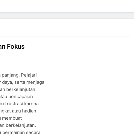
an Fokus
panjang. Pelajari
 daya, serta menjaga
an berkelanjutan.
atau pencapaian
u frustrasi karena
ingkat atau hadiah
ru membuat
an berkelanjutan.
 permainan secara