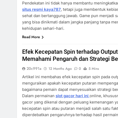
Pendekatan ini tidak hanya membantu meningkatka
situs resmi kaya787
, tetapi juga membentuk kebi
sehat dan bertanggung jawab. Game pun menjadi sa
yang bisa dinikmati dalam jangka panjang tanpa m
kehidupan sehari-hari.
Read More
Efek Kecepatan Spin terhadap Output
Memahami Pengaruh dan Strategi B
20c991a
12 Months Ago
0
5 Mins
Artikel ini membahas efek kecepatan spin pada outp
menguraikan apakah kecepatan putaran mempengar
bagaimana pemain dapat menyesuaikan strategi be
Dalam permainan
slot gacor hari ini
online, khususn
gacor yang dikenal dengan peluang kemenangan y
kecepatan spin atau putaran menjadi salah satu fak
diperdebatkan pengaruhnya terhadap hasil permai