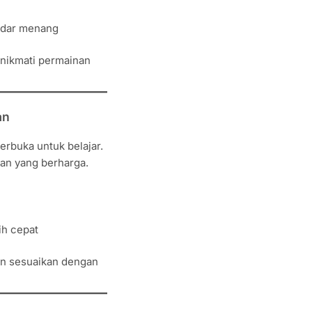
adar menang
enikmati permainan
an
erbuka untuk belajar.
an yang berharga.
h cepat
an sesuaikan dengan