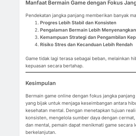
Manfaat Bermain Game dengan Fokus Jan
Pendekatan jangka panjang memberikan banyak manf
Progres Lebih Stabil dan Konsisten
Pengalaman Bermain Lebih Menyenangkan
Kemampuan Strategi dan Pengambilan Kep
Risiko Stres dan Kecanduan Lebih Rendah
Game tidak lagi terasa sebagai beban, melainkan 
kepuasan secara bertahap.
Kesimpulan
Bermain game online dengan fokus jangka panjang
yang bijak untuk menjaga keseimbangan antara hibu
kesehatan mental. Dengan menetapkan tujuan realis
konsisten, mengelola sumber daya dengan cermat,
dan mental, pemain dapat menikmati game secara l
berkelanjutan.