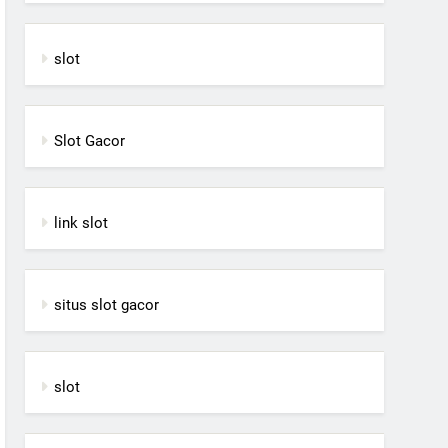
slot
Slot Gacor
link slot
situs slot gacor
slot