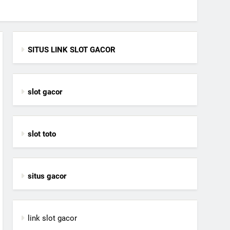
SITUS LINK SLOT GACOR
slot gacor
slot toto
situs gacor
link slot gacor