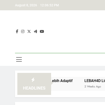
Skip
August 8, 2026
12:06:53 PM
to
content
Fiz
Dapatkan P
stem Akses yang Lebih Adaptif
LEBAH4D Link Alternatif
2 Weeks Ago
HEADLINES