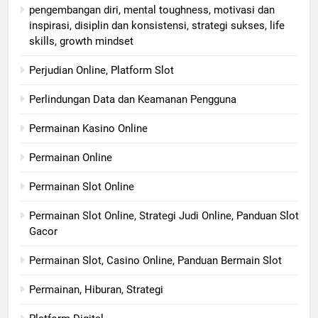
pengembangan diri, mental toughness, motivasi dan
inspirasi, disiplin dan konsistensi, strategi sukses, life
skills, growth mindset
Perjudian Online, Platform Slot
Perlindungan Data dan Keamanan Pengguna
Permainan Kasino Online
Permainan Online
Permainan Slot Online
Permainan Slot Online, Strategi Judi Online, Panduan Slot
Gacor
Permainan Slot, Casino Online, Panduan Bermain Slot
Permainan, Hiburan, Strategi