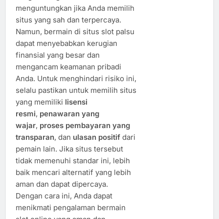
menguntungkan jika Anda memilih
situs yang sah dan terpercaya.
Namun, bermain di situs slot palsu
dapat menyebabkan kerugian
finansial yang besar dan
mengancam keamanan pribadi
Anda. Untuk menghindari risiko ini,
selalu pastikan untuk memilih situs
yang memiliki
lisensi
resmi
,
penawaran yang
wajar
,
proses pembayaran yang
transparan
, dan
ulasan positif
dari
pemain lain. Jika situs tersebut
tidak memenuhi standar ini, lebih
baik mencari alternatif yang lebih
aman dan dapat dipercaya.
Dengan cara ini, Anda dapat
menikmati pengalaman bermain