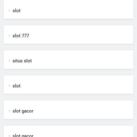
slot
slot 777
situs slot
slot
slot gacor
slot gacor