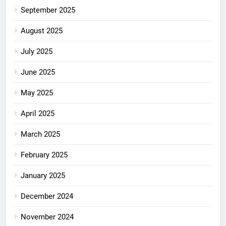
September 2025
August 2025
July 2025
June 2025
May 2025
April 2025
March 2025
February 2025
January 2025
December 2024
November 2024