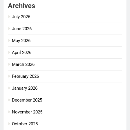
Archives
July 2026
June 2026
May 2026
April 2026
March 2026
February 2026
January 2026
December 2025
November 2025
October 2025