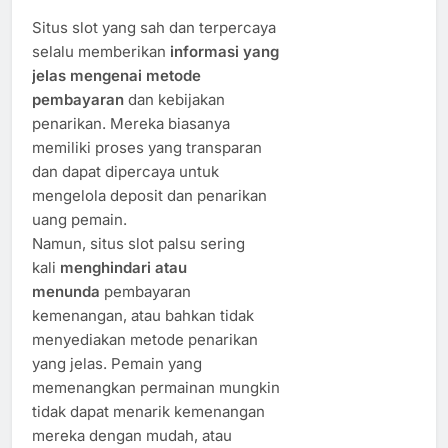
Situs slot yang sah dan terpercaya
selalu memberikan
informasi yang
jelas mengenai metode
pembayaran
dan kebijakan
penarikan. Mereka biasanya
memiliki proses yang transparan
dan dapat dipercaya untuk
mengelola deposit dan penarikan
uang pemain.
Namun, situs slot palsu sering
kali
menghindari atau
menunda
pembayaran
kemenangan, atau bahkan tidak
menyediakan metode penarikan
yang jelas. Pemain yang
memenangkan permainan mungkin
tidak dapat menarik kemenangan
mereka dengan mudah, atau