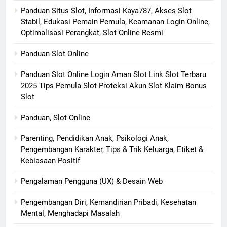
Panduan Situs Slot, Informasi Kaya787, Akses Slot
Stabil, Edukasi Pemain Pemula, Keamanan Login Online,
Optimalisasi Perangkat, Slot Online Resmi
Panduan Slot Online
Panduan Slot Online Login Aman Slot Link Slot Terbaru
2025 Tips Pemula Slot Proteksi Akun Slot Klaim Bonus
Slot
Panduan, Slot Online
Parenting, Pendidikan Anak, Psikologi Anak,
Pengembangan Karakter, Tips & Trik Keluarga, Etiket &
Kebiasaan Positif
Pengalaman Pengguna (UX) & Desain Web
Pengembangan Diri, Kemandirian Pribadi, Kesehatan
Mental, Menghadapi Masalah