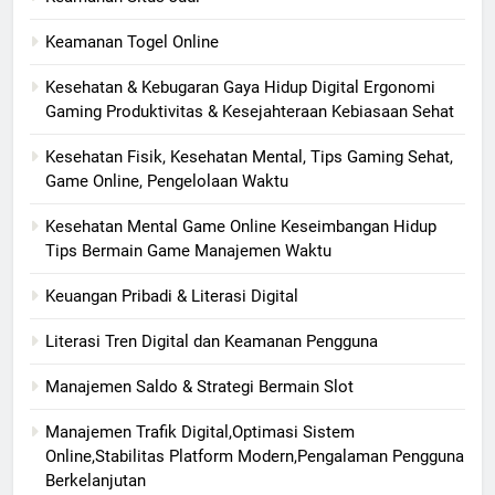
Keamanan Togel Online
Kesehatan & Kebugaran Gaya Hidup Digital Ergonomi
Gaming Produktivitas & Kesejahteraan Kebiasaan Sehat
Kesehatan Fisik, Kesehatan Mental, Tips Gaming Sehat,
Game Online, Pengelolaan Waktu
Kesehatan Mental Game Online Keseimbangan Hidup
Tips Bermain Game Manajemen Waktu
Keuangan Pribadi & Literasi Digital
Literasi Tren Digital dan Keamanan Pengguna
Manajemen Saldo & Strategi Bermain Slot
Manajemen Trafik Digital,Optimasi Sistem
Online,Stabilitas Platform Modern,Pengalaman Pengguna
Berkelanjutan