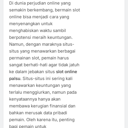
Di dunia perjudian online yang
semakin berkembang, bermain slot
online bisa menjadi cara yang
menyenangkan untuk
menghabiskan waktu sambil
berpotensi meraih keuntungan.
Namun, dengan maraknya situs-
situs yang menawarkan berbagai
permainan slot, pemain harus
sangat berhati-hati agar tidak jatuh
ke dalam jebakan situs
slot online
palsu
. Situs-situs ini sering kali
menawarkan keuntungan yang
terlalu menggiurkan, namun pada
kenyataannya hanya akan
membawa kerugian finansial dan
bahkan merusak data pribadi
pemain. Oleh karena itu, penting
bagi pemain untuk