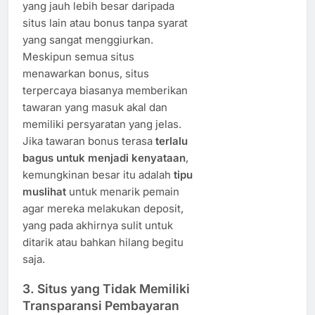
yang jauh lebih besar daripada
situs lain atau bonus tanpa syarat
yang sangat menggiurkan.
Meskipun semua situs
menawarkan bonus, situs
terpercaya biasanya memberikan
tawaran yang masuk akal dan
memiliki persyaratan yang jelas.
Jika tawaran bonus terasa
terlalu
bagus untuk menjadi kenyataan
,
kemungkinan besar itu adalah
tipu
muslihat
untuk menarik pemain
agar mereka melakukan deposit,
yang pada akhirnya sulit untuk
ditarik atau bahkan hilang begitu
saja.
3.
Situs yang Tidak Memiliki
Transparansi Pembayaran