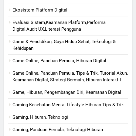
Ekosistem Platform Digital
Evaluasi Sistem,Keamanan Platform,Performa
Digital,Audit UX,Literasi Pengguna
Game & Pendidikan, Gaya Hidup Sehat, Teknologi &
Kehidupan
Game Online, Panduan Pemula, Hiburan Digital
Game Online, Panduan Pemula, Tips & Trik, Tutorial Akun,
Keamanan Digital, Strategi Bermain, Hiburan Interaktif
Game, Hiburan, Pengembangan Diri, Keamanan Digital
Gaming Kesehatan Mental Lifestyle Hiburan Tips & Trik
Gaming, Hiburan, Teknologi
Gaming, Panduan Pemula, Teknologi Hiburan