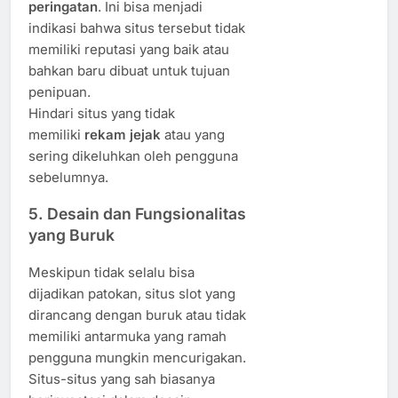
peringatan
. Ini bisa menjadi
indikasi bahwa situs tersebut tidak
memiliki reputasi yang baik atau
bahkan baru dibuat untuk tujuan
penipuan.
Hindari situs yang tidak
memiliki
rekam jejak
atau yang
sering dikeluhkan oleh pengguna
sebelumnya.
5.
Desain dan Fungsionalitas
yang Buruk
Meskipun tidak selalu bisa
dijadikan patokan, situs slot yang
dirancang dengan buruk atau tidak
memiliki antarmuka yang ramah
pengguna mungkin mencurigakan.
Situs-situs yang sah biasanya