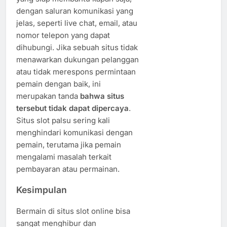
dengan saluran komunikasi yang
jelas, seperti live chat, email, atau
nomor telepon yang dapat
dihubungi. Jika sebuah situs tidak
menawarkan dukungan pelanggan
atau tidak merespons permintaan
pemain dengan baik, ini
merupakan tanda
bahwa situs
tersebut tidak dapat dipercaya
.
Situs slot palsu sering kali
menghindari komunikasi dengan
pemain, terutama jika pemain
mengalami masalah terkait
pembayaran atau permainan.
Kesimpulan
Bermain di situs slot online bisa
sangat menghibur dan