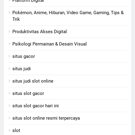
Platform Digital
Pokémon, Anime, Hiburan, Video Game, Gaming, Tips &
Trik
Produktivitas Akses Digital
Psikologi Permainan & Desain Visual
situs gacor
situs judi
situs judi slot online
situs slot gacor
situs slot gacor hari ini
situs slot online resmi terpercaya
slot