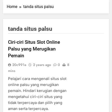
Home
tanda situs palsu
tanda situs palsu
Ciri-ciri Situs Slot Online
Palsu yang Merugikan
Pemain
20c991a
2 years ago
0
8
mins
Pelajari cara mengenali situs slot
online palsu yang merugikan
pemain. Hindari kerugian dengan
mengetahui ciri-ciri situs yang
tidak terpercaya dan pilih yang
aman serta terpercaya.