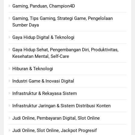
Gaming, Panduan, Champion4D
Gaming, Tips Gaming, Strategi Game, Pengelolaan
Sumber Daya
Gaya Hidup Digital & Teknologi
Gaya Hidup Sehat, Pengembangan Diri, Produktivitas,
Kesehatan Mental, Self-Care
Hiburan & Teknologi
Industri Game & Inovasi Digital
Infrastruktur & Rekayasa Sistem
Infrastruktur Jaringan & Sistem Distribusi Konten
Judi Online, Pembayaran Digital, Slot Online
Judi Online, Slot Online, Jackpot Progresif