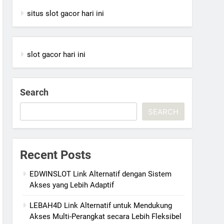
situs slot gacor hari ini
slot gacor hari ini
Search
SEARCH
Recent Posts
EDWINSLOT Link Alternatif dengan Sistem
Akses yang Lebih Adaptif
LEBAH4D Link Alternatif untuk Mendukung
Akses Multi-Perangkat secara Lebih Fleksibel