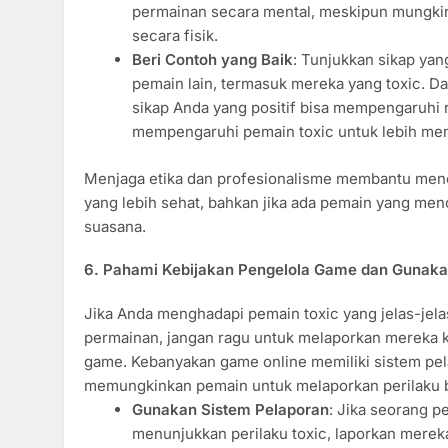
permainan secara mental, meskipun mungkin
secara fisik.
Beri Contoh yang Baik
: Tunjukkan sikap yan
pemain lain, termasuk mereka yang toxic. D
sikap Anda yang positif bisa mempengaruhi 
mempengaruhi pemain toxic untuk lebih me
Menjaga etika dan profesionalisme membantu men
yang lebih sehat, bahkan jika ada pemain yang me
suasana.
6.
Pahami Kebijakan Pengelola Game dan Gunaka
Jika Anda menghadapi pemain toxic yang jelas-jel
permainan, jangan ragu untuk melaporkan mereka 
game. Kebanyakan game online memiliki sistem pe
memungkinkan pemain untuk melaporkan perilaku 
Gunakan Sistem Pelaporan
: Jika seorang 
menunjukkan perilaku toxic, laporkan merek