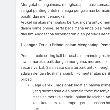
Mengetahui bagaimana menghadapi situasi semacam
sangat penting untuk menjaga pengalaman bermai
positif dan menyenangkan.
Artikel ini akan membahas berbagai cara untuk men
dalam game online, serta bagaimana Anda bisa melin
dan tim Anda tanpa terpengaruh oleh perilaku nega
1.
Jangan Terlalu Pribadi dalam Menghadapi Pema
Pemain toxic sering kali berusaha memancing reaks
lawan mereka, baik dengan menghina, merendahka
secara verbal. Salah satu cara terbaik untuk mengh
adalah dengan tidak mengambil komentar atau peri
pribadi.
Jaga Jarak Emosional
: Ingatlah bahwa kom
yang dilontarkan oleh pemain toxic biasany
masalah mereka sendiri, bukan kesalahan An
kata-kata mereka mempengaruhi suasana hat
bermain.