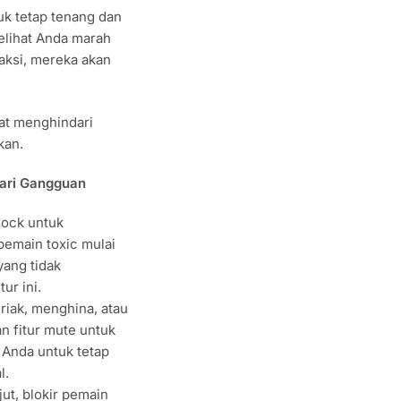
uk tetap tenang dan
elihat Anda marah
eaksi, mereka akan
at menghindari
kan.
dari Gangguan
lock untuk
pemain toxic mulai
ang tidak
ur ini.
eriak, menghina, atau
 fitur mute untuk
Anda untuk tetap
l.
jut, blokir pemain