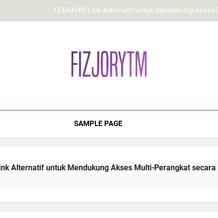
LEBAH4D Link Alternatif untuk Mendukung Akses M
Cara Menjaga Data Pribadi
Panduan Menyesuaikan Pengatu
EDWINSLOT Link Alternatif de
jo Rytm
LEBAH4D Link Alternatif untuk Mendukung Akses M
erawatan Fisioterapi Profesional Di Fizjo Rytm Untuk Kesehat
Cara Menjaga Data Pribadi
SAMPLE PAGE
Panduan Menyesuaikan Pengatu
f untuk Mendukung Akses Multi-Perangkat secara Lebih Fleksi