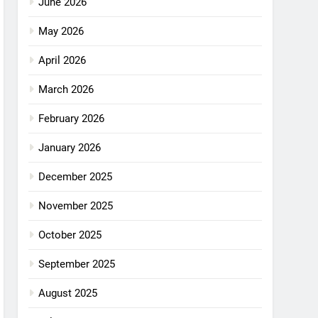
June 2026
May 2026
April 2026
March 2026
February 2026
January 2026
December 2025
November 2025
October 2025
September 2025
August 2025