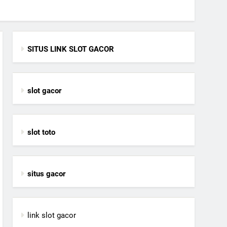
SITUS LINK SLOT GACOR
slot gacor
slot toto
situs gacor
link slot gacor