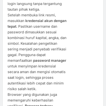
login langsung tanpa tergantung
tautan pihak ketiga.
Setelah membuka link resmi,
masukkan
kredensial akun dengan
tepat
. Pastikan username dan
password dimasukkan sesuai
kombinasi huruf kapital, angka, dan
simbol. Kesalahan pengetikan
sering menjadi penyebab verifikasi
gagal. Pengguna dapat
memanfaatkan
password manager
untuk menyimpan kredensial
secara aman dan mengisi otomatis
saat login, sehingga proses
autentikasi lebih cepat dan minim
risiko salah ketik.
Browser yang digunakan juga
memengaruhi keberhasilan
verifikasi.
Browser terbaru