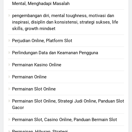
Mental, Menghadapi Masalah
pengembangan diri, mental toughness, motivasi dan
inspirasi, disiplin dan konsistensi, strategi sukses, life
skills, growth mindset
Perjudian Online, Platform Slot
Perlindungan Data dan Keamanan Pengguna
Permainan Kasino Online
Permainan Online
Permainan Slot Online
Permainan Slot Online, Strategi Judi Online, Panduan Slot
Gacor
Permainan Slot, Casino Online, Panduan Bermain Slot
Permainan, Hiburan, Strategi