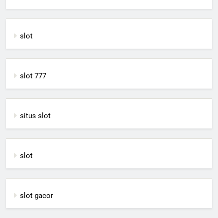
slot
slot 777
situs slot
slot
slot gacor