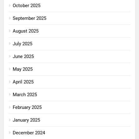
October 2025
September 2025
August 2025
July 2025
June 2025
May 2025
April 2025
March 2025
February 2025
January 2025
December 2024