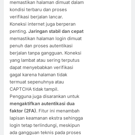
memastikan halaman dimuat dalam
kondisi terbaru dan proses
verifikasi berjalan lancar.
Koneksi internet juga berperan
penting.
Jaringan stabil dan cepat
memastikan halaman login dimuat
penuh dan proses autentikasi
berjalan tanpa gangguan. Koneksi
yang lambat atau sering terputus
dapat menyebabkan verifikasi
gagal karena halaman tidak
termuat sepenuhnya atau
CAPTCHA tidak tampil.
Pengguna juga disarankan untuk
mengaktifkan autentikasi dua
faktor (2FA)
. Fitur ini menambah
lapisan keamanan ekstra sehingga
login tetap terlindungi, meskipun
ada gangguan teknis pada proses