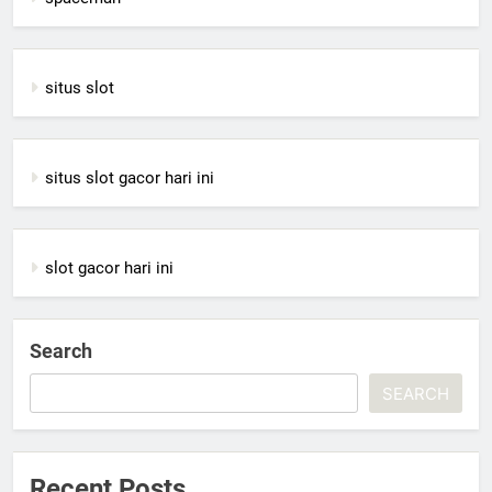
situs slot
situs slot gacor hari ini
slot gacor hari ini
Search
SEARCH
Recent Posts