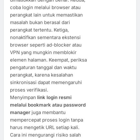
coba login melalui browser atau
perangkat lain untuk memastikan
masalah bukan berasal dari
perangkat tertentu. Ketiga,
nonaktifkan sementara ekstensi
browser seperti ad-blocker atau
VPN yang mungkin memblokir
elemen halaman. Keempat, periksa
pengaturan tanggal dan waktu
perangkat, karena kesalahan
sinkronisasi dapat memengaruhi
proses verifikasi.
Menyimpan
link login resmi
melalui bookmark atau password
manager
juga membantu
mempercepat proses login tanpa
harus mengetik URL setiap kali.
Cara ini mengurangi risiko salah