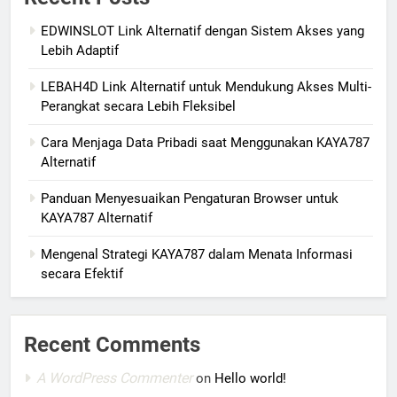
EDWINSLOT Link Alternatif dengan Sistem Akses yang
Lebih Adaptif
LEBAH4D Link Alternatif untuk Mendukung Akses Multi-
Perangkat secara Lebih Fleksibel
Cara Menjaga Data Pribadi saat Menggunakan KAYA787
Alternatif
Panduan Menyesuaikan Pengaturan Browser untuk
KAYA787 Alternatif
Mengenal Strategi KAYA787 dalam Menata Informasi
secara Efektif
Recent Comments
A WordPress Commenter
on
Hello world!