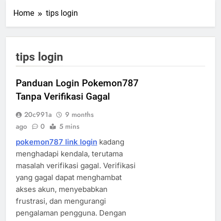
Home
tips login
tips login
Panduan Login Pokemon787
Tanpa Verifikasi Gagal
20c991a
9 months
ago
0
5 mins
pokemon787 link login
kadang
menghadapi kendala, terutama
masalah verifikasi gagal. Verifikasi
yang gagal dapat menghambat
akses akun, menyebabkan
frustrasi, dan mengurangi
pengalaman pengguna. Dengan