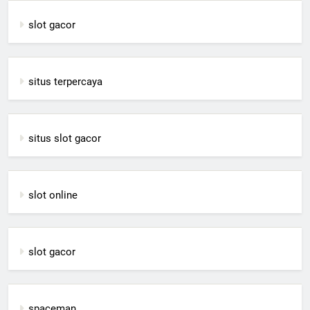
slot gacor
situs terpercaya
situs slot gacor
slot online
slot gacor
spaceman