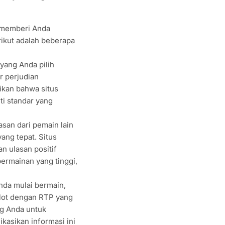
n memberi Anda
rikut adalah beberapa
 yang Anda pilih
r perjudian
tikan bahwa situs
ti standar yang
asan dari pemain lain
ang tepat. Situs
n ulasan positif
ermainan yang tinggi,
nda mulai bermain,
slot dengan RTP yang
ng Anda untuk
kasikan informasi ini