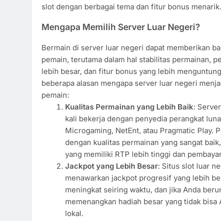
slot dengan berbagai tema dan fitur bonus menarik
Mengapa Memilih Server Luar Negeri?
Bermain di server luar negeri dapat memberikan b
pemain, terutama dalam hal stabilitas permainan, p
lebih besar, dan fitur bonus yang lebih menguntung
beberapa alasan mengapa server luar negeri menjad
pemain:
Kualitas Permainan yang Lebih Baik
: Server
kali bekerja dengan penyedia perangkat luna
Microgaming, NetEnt, atau Pragmatic Play. P
dengan kualitas permainan yang sangat baik,
yang memiliki RTP lebih tinggi dan pembayar
Jackpot yang Lebih Besar
: Situs slot luar n
menawarkan jackpot progresif yang lebih bes
meningkat seiring waktu, dan jika Anda beru
memenangkan hadiah besar yang tidak bisa A
lokal.