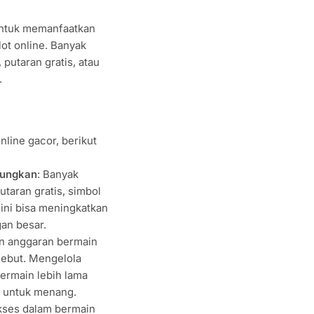
untuk memanfaatkan
lot online. Banyak
putaran gratis, atau
.
line gacor, berikut
tungkan
: Banyak
taran gratis, simbol
r ini bisa meningkatkan
an besar.
an anggaran bermain
sebut. Mengelola
ermain lebih lama
 untuk menang.
ukses dalam bermain