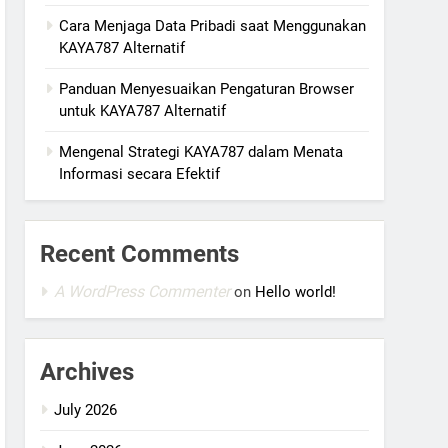
Cara Menjaga Data Pribadi saat Menggunakan
KAYA787 Alternatif
Panduan Menyesuaikan Pengaturan Browser
untuk KAYA787 Alternatif
Mengenal Strategi KAYA787 dalam Menata
Informasi secara Efektif
Recent Comments
A WordPress Commenter
on
Hello world!
Archives
July 2026