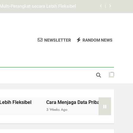
ulti-Perangkat secara Lebih Fleksibel
 saat Menggunakan KAYA787 Alternatif
ran Browser untuk KAYA787 Alternatif
NEWSLETTER
RANDOM NEWS
ngan Sistem Akses yang Lebih Adaptif
ulti-Perangkat secara Lebih Fleksibel
an Tubuh Optimal.
 saat Menggunakan KAYA787 Alternatif
ran Browser untuk KAYA787 Alternatif
bel
Cara Menjaga Data Pribadi saat Menggunakan KAYA7
3 Weeks Ago