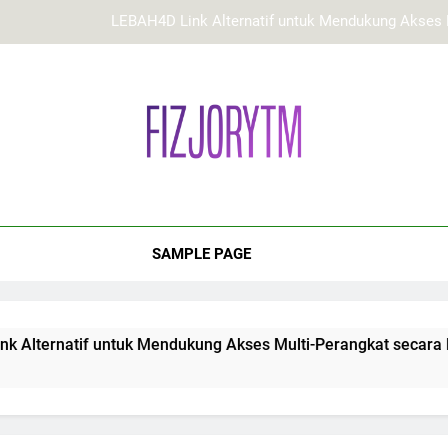
LEBAH4D Link Alternatif untuk Mendukung Akses M
Cara Menjaga Data Pribadi
Panduan Menyesuaikan Pengatu
EDWINSLOT Link Alternatif de
jo Rytm
LEBAH4D Link Alternatif untuk Mendukung Akses M
erawatan Fisioterapi Profesional Di Fizjo Rytm Untuk Kesehat
Cara Menjaga Data Pribadi
SAMPLE PAGE
Panduan Menyesuaikan Pengatu
f untuk Mendukung Akses Multi-Perangkat secara Lebih Fleksi