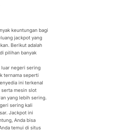
.
anyak keuntungan bagi
eluang jackpot yang
kan. Berikut adalah
i pilihan banyak
 luar negeri sering
k ternama seperti
enyedia ini terkenal
 serta mesin slot
an yang lebih sering.
egeri sering kali
ar. Jackpot ini
ntung, Anda bisa
nda temui di situs