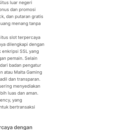
Situs luar negeri
bonus dan promosi
k, dan putaran gratis
eluang menang tanpa
Situs slot terpercaya
nya dilengkapi dengan
 enkripsi SSL yang
gan pemain. Selain
si dari badan pengatur
on atau Malta Gaming
dil dan transparan.
i sering menyediakan
bih luas dan aman.
ency, yang
tuk bertransaksi
ercaya dengan