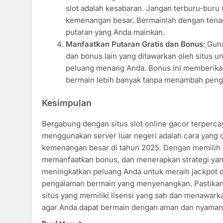
slot adalah kesabaran. Jangan terburu-buru
kemenangan besar. Bermainlah dengan tenan
putaran yang Anda mainkan.
Manfaatkan Putaran Gratis dan Bonus
: Gun
dan bonus lain yang ditawarkan oleh situs 
peluang menang Anda. Bonus ini memberika
bermain lebih banyak tanpa menambah peng
Kesimpulan
Bergabung dengan situs slot online gacor terperca
menggunakan server luar negeri adalah cara yang 
kemenangan besar di tahun 2025. Dengan memilih s
memanfaatkan bonus, dan menerapkan strategi yang
meningkatkan peluang Anda untuk meraih jackpot 
pengalaman bermain yang menyenangkan. Pastikan 
situs yang memiliki lisensi yang sah dan menawark
agar Anda dapat bermain dengan aman dan nyaman