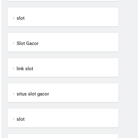
slot
Slot Gacor
link slot
situs slot gacor
slot