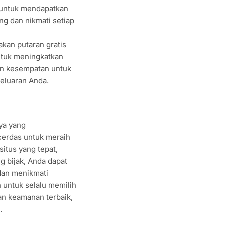
 untuk mendapatkan
g dan nikmati setiap
akan putaran gratis
untuk meningkatkan
n kesempatan untuk
eluaran Anda.
ya yang
cerdas untuk meraih
itus yang tepat,
 bijak, Anda dapat
dan menikmati
untuk selalu memilih
an keamanan terbaik,
.