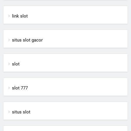
link slot
situs slot gacor
slot
slot 777
situs slot