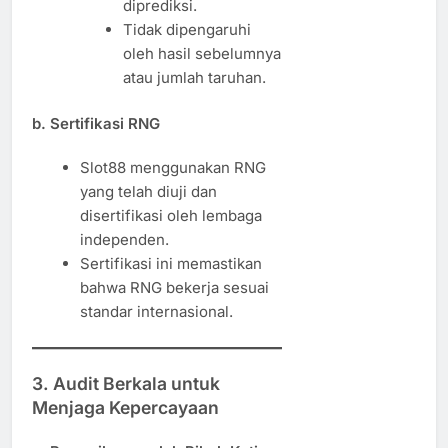
diprediksi.
Tidak dipengaruhi
oleh hasil sebelumnya
atau jumlah taruhan.
b. Sertifikasi RNG
Slot88 menggunakan RNG
yang telah diuji dan
disertifikasi oleh lembaga
independen.
Sertifikasi ini memastikan
bahwa RNG bekerja sesuai
standar internasional.
3. Audit Berkala untuk
Menjaga Kepercayaan