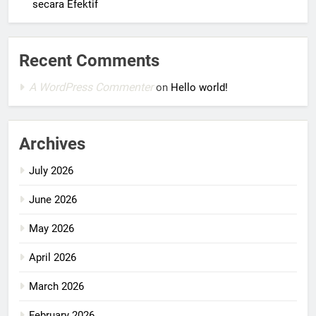
secara Efektif
Recent Comments
A WordPress Commenter
on
Hello world!
Archives
July 2026
June 2026
May 2026
April 2026
March 2026
February 2026