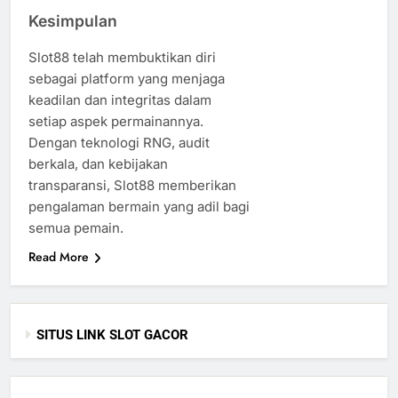
Kesimpulan
Slot88 telah membuktikan diri
sebagai platform yang menjaga
keadilan dan integritas dalam
setiap aspek permainannya.
Dengan teknologi RNG, audit
berkala, dan kebijakan
transparansi, Slot88 memberikan
pengalaman bermain yang adil bagi
semua pemain.
Read More
SITUS LINK SLOT GACOR