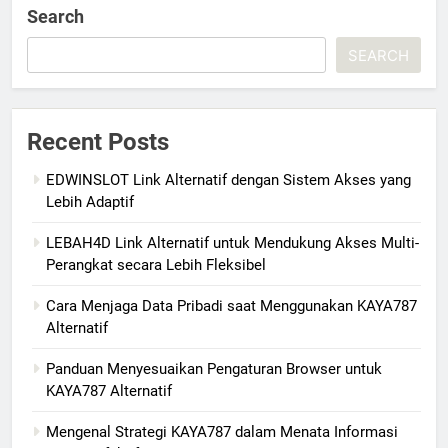
Search
SEARCH
Recent Posts
EDWINSLOT Link Alternatif dengan Sistem Akses yang
Lebih Adaptif
LEBAH4D Link Alternatif untuk Mendukung Akses Multi-
Perangkat secara Lebih Fleksibel
Cara Menjaga Data Pribadi saat Menggunakan KAYA787
Alternatif
Panduan Menyesuaikan Pengaturan Browser untuk
KAYA787 Alternatif
Mengenal Strategi KAYA787 dalam Menata Informasi