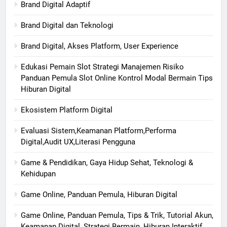
Brand Digital Adaptif
Brand Digital dan Teknologi
Brand Digital, Akses Platform, User Experience
Edukasi Pemain Slot Strategi Manajemen Risiko
Panduan Pemula Slot Online Kontrol Modal Bermain Tips
Hiburan Digital
Ekosistem Platform Digital
Evaluasi Sistem,Keamanan Platform,Performa
Digital,Audit UX,Literasi Pengguna
Game & Pendidikan, Gaya Hidup Sehat, Teknologi &
Kehidupan
Game Online, Panduan Pemula, Hiburan Digital
Game Online, Panduan Pemula, Tips & Trik, Tutorial Akun,
Keamanan Digital, Strategi Bermain, Hiburan Interaktif