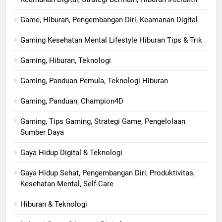
Game, Hiburan, Pengembangan Diri, Keamanan Digital
Gaming Kesehatan Mental Lifestyle Hiburan Tips & Trik
Gaming, Hiburan, Teknologi
Gaming, Panduan Pemula, Teknologi Hiburan
Gaming, Panduan, Champion4D
Gaming, Tips Gaming, Strategi Game, Pengelolaan
Sumber Daya
Gaya Hidup Digital & Teknologi
Gaya Hidup Sehat, Pengembangan Diri, Produktivitas,
Kesehatan Mental, Self-Care
Hiburan & Teknologi