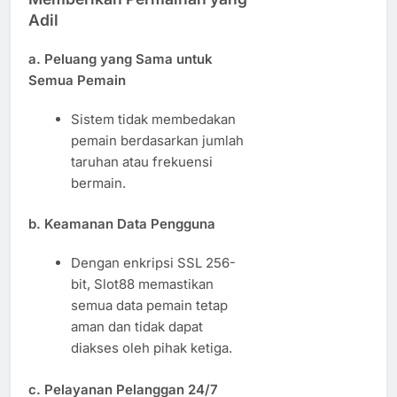
Adil
a. Peluang yang Sama untuk
Semua Pemain
Sistem tidak membedakan
pemain berdasarkan jumlah
taruhan atau frekuensi
bermain.
b. Keamanan Data Pengguna
Dengan enkripsi SSL 256-
bit, Slot88 memastikan
semua data pemain tetap
aman dan tidak dapat
diakses oleh pihak ketiga.
c. Pelayanan Pelanggan 24/7