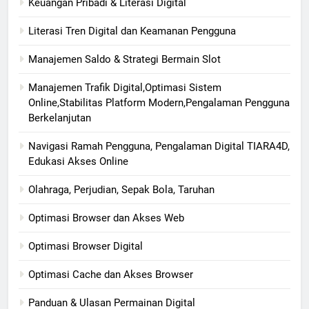
Keuangan Pribadi & Literasi Digital
Literasi Tren Digital dan Keamanan Pengguna
Manajemen Saldo & Strategi Bermain Slot
Manajemen Trafik Digital,Optimasi Sistem
Online,Stabilitas Platform Modern,Pengalaman Pengguna
Berkelanjutan
Navigasi Ramah Pengguna, Pengalaman Digital TIARA4D,
Edukasi Akses Online
Olahraga, Perjudian, Sepak Bola, Taruhan
Optimasi Browser dan Akses Web
Optimasi Browser Digital
Optimasi Cache dan Akses Browser
Panduan & Ulasan Permainan Digital