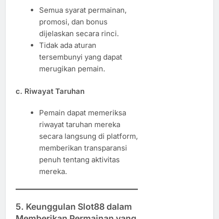
Semua syarat permainan,
promosi, dan bonus
dijelaskan secara rinci.
Tidak ada aturan
tersembunyi yang dapat
merugikan pemain.
c. Riwayat Taruhan
Pemain dapat memeriksa
riwayat taruhan mereka
secara langsung di platform,
memberikan transparansi
penuh tentang aktivitas
mereka.
5. Keunggulan Slot88 dalam
Memberikan Permainan yang