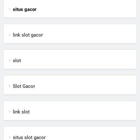
situs gacor
link slot gacor
slot
Slot Gacor
link slot
situs slot gacor