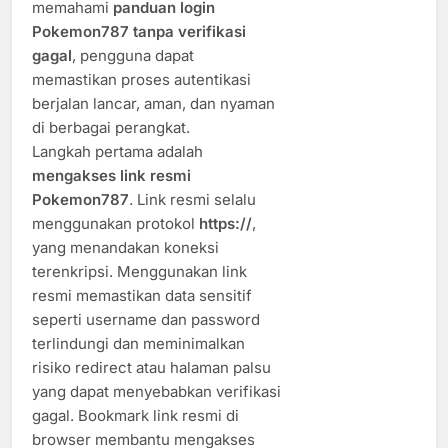
memahami
panduan login
Pokemon787 tanpa verifikasi
gagal
, pengguna dapat
memastikan proses autentikasi
berjalan lancar, aman, dan nyaman
di berbagai perangkat.
Langkah pertama adalah
mengakses link resmi
Pokemon787
. Link resmi selalu
menggunakan protokol
https://
,
yang menandakan koneksi
terenkripsi. Menggunakan link
resmi memastikan data sensitif
seperti username dan password
terlindungi dan meminimalkan
risiko redirect atau halaman palsu
yang dapat menyebabkan verifikasi
gagal. Bookmark link resmi di
browser membantu mengakses