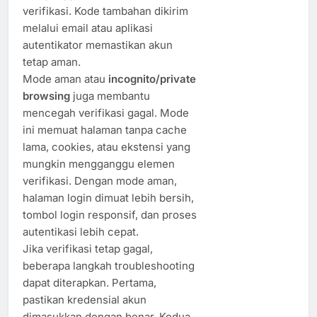
verifikasi. Kode tambahan dikirim
melalui email atau aplikasi
autentikator memastikan akun
tetap aman.
Mode aman atau
incognito/private
browsing
juga membantu
mencegah verifikasi gagal. Mode
ini memuat halaman tanpa cache
lama, cookies, atau ekstensi yang
mungkin mengganggu elemen
verifikasi. Dengan mode aman,
halaman login dimuat lebih bersih,
tombol login responsif, dan proses
autentikasi lebih cepat.
Jika verifikasi tetap gagal,
beberapa langkah troubleshooting
dapat diterapkan. Pertama,
pastikan kredensial akun
dimasukkan dengan benar. Kedua,