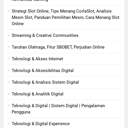
Strategi Slot Online, Tips Menang CorlaSlot, Analisis
Mesin Slot, Panduan Pemilihan Mesin, Cara Menang Slot
Online
Streaming & Creative Communities
Taruhan Olahraga, Fitur SBOBET, Perjudian Online
Teknologi & Akses Internet
Teknologi & Aksesibilitas Digital
Teknologi & Analisis Sistem Digital
Teknologi & Analitik Digital
Teknologi & Digital | Sistem Digital | Pengalaman
Pengguna
Teknologi & Digital Experience