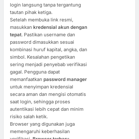
login langsung tanpa tergantung
tautan pihak ketiga.
Setelah membuka link resmi,
masukkan
kredensial akun dengan
tepat
. Pastikan username dan
password dimasukkan sesuai
kombinasi huruf kapital, angka, dan
simbol. Kesalahan pengetikan
sering menjadi penyebab verifikasi
gagal. Pengguna dapat
memanfaatkan
password manager
untuk menyimpan kredensial
secara aman dan mengisi otomatis
saat login, sehingga proses
autentikasi lebih cepat dan minim
risiko salah ketik.
Browser yang digunakan juga
memengaruhi keberhasilan
verifikasi.
Browser terbaru