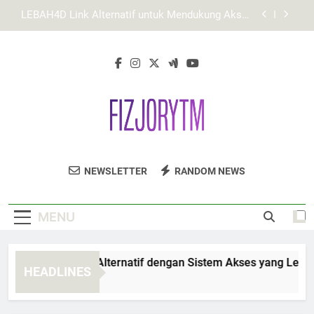
Skip
Cara Menjaga Data Pribadi saat Menggunakan
to
KAYA787 Alternatif
content
Panduan Menyesuaikan Pengaturan Browser
untuk KAYA787 Alternatif
EDWINSLOT Link Alternatif dengan Sistem Akses
yang Lebih Adaptif
LEBAH4D Link Alternatif untuk Mendukung Akses
Multi-Perangkat secara Lebih Fleksibel
Cara Menjaga Data Pribadi saat Menggunakan
KAYA787 Alternatif
Fizjo Rytm
Dapatkan Perawatan Fisioterapi Profesional
Panduan Menyesuaikan Pengaturan Browser
NEWSLETTER
RANDOM NEWS
untuk KAYA787 Alternatif
Di Fizjo Rytm Untuk Kesehatan Tubuh
Optimal.
MENU
WINSLOT Link Alternatif dengan Sistem Akses yang Lebih Ada
HEADLINES
Weeks Ago