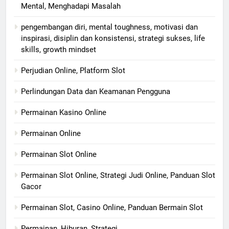
Mental, Menghadapi Masalah
pengembangan diri, mental toughness, motivasi dan
inspirasi, disiplin dan konsistensi, strategi sukses, life
skills, growth mindset
Perjudian Online, Platform Slot
Perlindungan Data dan Keamanan Pengguna
Permainan Kasino Online
Permainan Online
Permainan Slot Online
Permainan Slot Online, Strategi Judi Online, Panduan Slot
Gacor
Permainan Slot, Casino Online, Panduan Bermain Slot
Permainan, Hiburan, Strategi