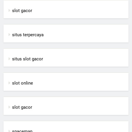
slot gacor
situs terpercaya
situs slot gacor
slot online
slot gacor
spaceman