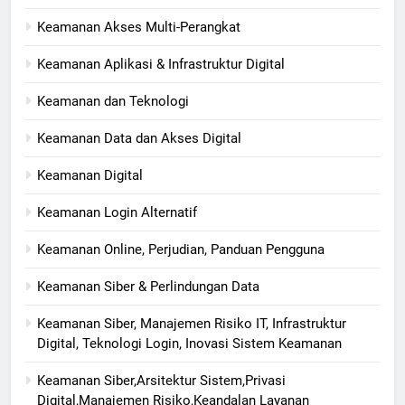
Keamanan Akses Multi-Perangkat
Keamanan Aplikasi & Infrastruktur Digital
Keamanan dan Teknologi
Keamanan Data dan Akses Digital
Keamanan Digital
Keamanan Login Alternatif
Keamanan Online, Perjudian, Panduan Pengguna
Keamanan Siber & Perlindungan Data
Keamanan Siber, Manajemen Risiko IT, Infrastruktur
Digital, Teknologi Login, Inovasi Sistem Keamanan
Keamanan Siber,Arsitektur Sistem,Privasi
Digital,Manajemen Risiko,Keandalan Layanan