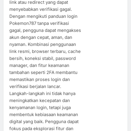
link atau redirect yang dapat
menyebabkan verifikasi gagal.
Dengan mengikuti panduan login
Pokemon787 tanpa verifikasi
gagal, pengguna dapat mengakses
akun dengan cepat, aman, dan
nyaman. Kombinasi penggunaan
link resmi, browser terbaru, cache
bersih, koneksi stabil, password
manager, dan fitur keamanan
tambahan seperti 2FA membantu
memastikan proses login dan
verifikasi berjalan lancar.
Langkah-langkah ini tidak hanya
meningkatkan kecepatan dan
kenyamanan login, tetapi juga
membentuk kebiasaan keamanan
digital yang baik. Pengguna dapat
fokus pada eksplorasi fitur dan