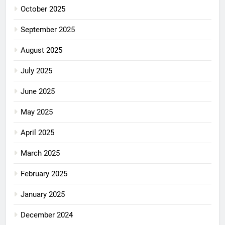
October 2025
September 2025
August 2025
July 2025
June 2025
May 2025
April 2025
March 2025
February 2025
January 2025
December 2024