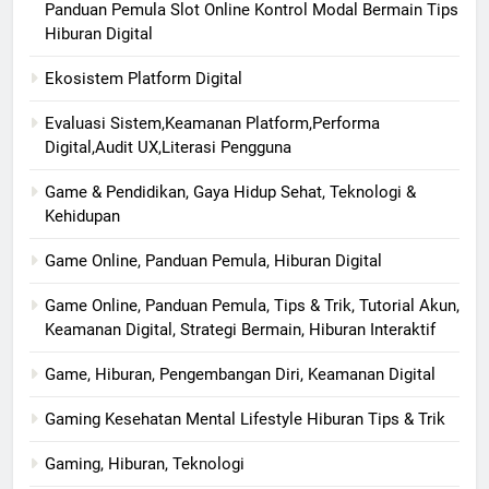
Panduan Pemula Slot Online Kontrol Modal Bermain Tips
Hiburan Digital
Ekosistem Platform Digital
Evaluasi Sistem,Keamanan Platform,Performa
Digital,Audit UX,Literasi Pengguna
Game & Pendidikan, Gaya Hidup Sehat, Teknologi &
Kehidupan
Game Online, Panduan Pemula, Hiburan Digital
Game Online, Panduan Pemula, Tips & Trik, Tutorial Akun,
Keamanan Digital, Strategi Bermain, Hiburan Interaktif
Game, Hiburan, Pengembangan Diri, Keamanan Digital
Gaming Kesehatan Mental Lifestyle Hiburan Tips & Trik
Gaming, Hiburan, Teknologi