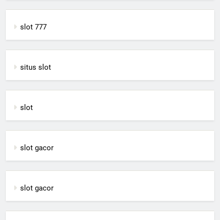
slot 777
situs slot
slot
slot gacor
slot gacor