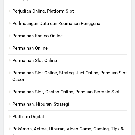
Perjudian Online, Platform Slot
Perlindungan Data dan Keamanan Pengguna
Permainan Kasino Online
Permainan Online
Permainan Slot Online
Permainan Slot Online, Strategi Judi Online, Panduan Slot
Gacor
Permainan Slot, Casino Online, Panduan Bermain Slot
Permainan, Hiburan, Strategi
Platform Digital
Pokémon, Anime, Hiburan, Video Game, Gaming, Tips &