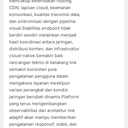
mencakup keterlibatan routing,
CDN, lapisan cloud, keamanan
komunikasi, kualitas transmisi data,
dan sinkronisasi dengan pipeline
visual.Stabilitas endpoint tidak
berdiri sendiri melainkan menjadi
hasil koordinasi antara jaringan,
distribusi konten, dan infrastruktur
cloud-native.Semakin baik
rancangan teknis di belakang link
semakin konsisten pula
pengalaman pengguna dalam
mengakses layanan meskipun
variasi perangkat dan kondisi
jaringan berubah dinamis.Platform
yang terus mengembangkan
observabilitas dan arsitektur link
adaptif akan mampu memberikan
pengalaman responsif, stabil, dan