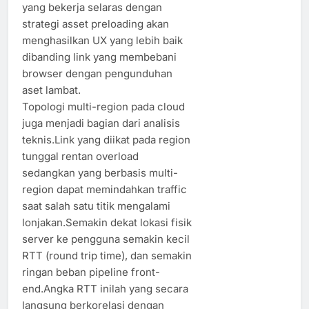
yang bekerja selaras dengan
strategi asset preloading akan
menghasilkan UX yang lebih baik
dibanding link yang membebani
browser dengan pengunduhan
aset lambat.
Topologi multi-region pada cloud
juga menjadi bagian dari analisis
teknis.Link yang diikat pada region
tunggal rentan overload
sedangkan yang berbasis multi-
region dapat memindahkan traffic
saat salah satu titik mengalami
lonjakan.Semakin dekat lokasi fisik
server ke pengguna semakin kecil
RTT (round trip time), dan semakin
ringan beban pipeline front-
end.Angka RTT inilah yang secara
langsung berkorelasi dengan