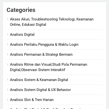
Categories
Akses Akun, Troubleshooting Teknologi, Keamanan
Online, Edukasi Digital
Analisis Digital
Analisis Perilaku Pengguna & Waktu Login
Analisis Permainan & Strategi Bermain
Analisis Ritme dan Visual,Studi Pola Permainan
Digital,Observasi Sistem Interaktif
Analisis Sistem & Keamanan Digital
Analisis Sistem Digital & UX Behavior
Analisis Slot & Tren Harian