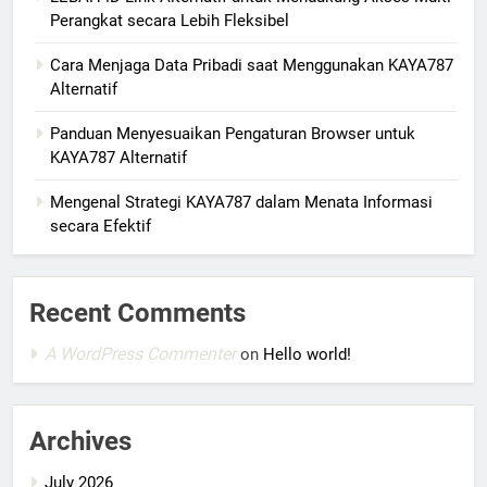
Perangkat secara Lebih Fleksibel
Cara Menjaga Data Pribadi saat Menggunakan KAYA787
Alternatif
Panduan Menyesuaikan Pengaturan Browser untuk
KAYA787 Alternatif
Mengenal Strategi KAYA787 dalam Menata Informasi
secara Efektif
Recent Comments
A WordPress Commenter
on
Hello world!
Archives
July 2026