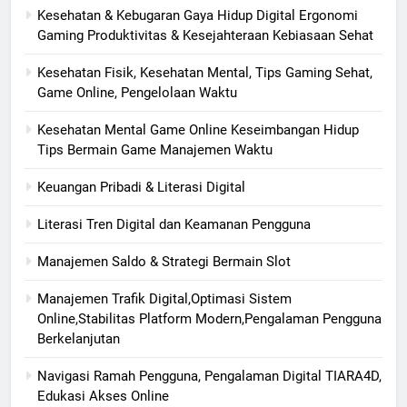
Kesehatan & Kebugaran Gaya Hidup Digital Ergonomi
Gaming Produktivitas & Kesejahteraan Kebiasaan Sehat
Kesehatan Fisik, Kesehatan Mental, Tips Gaming Sehat,
Game Online, Pengelolaan Waktu
Kesehatan Mental Game Online Keseimbangan Hidup
Tips Bermain Game Manajemen Waktu
Keuangan Pribadi & Literasi Digital
Literasi Tren Digital dan Keamanan Pengguna
Manajemen Saldo & Strategi Bermain Slot
Manajemen Trafik Digital,Optimasi Sistem
Online,Stabilitas Platform Modern,Pengalaman Pengguna
Berkelanjutan
Navigasi Ramah Pengguna, Pengalaman Digital TIARA4D,
Edukasi Akses Online