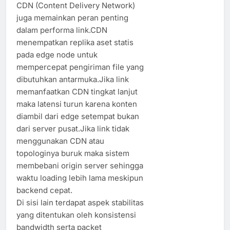
CDN (Content Delivery Network)
juga memainkan peran penting
dalam performa link.CDN
menempatkan replika aset statis
pada edge node untuk
mempercepat pengiriman file yang
dibutuhkan antarmuka.Jika link
memanfaatkan CDN tingkat lanjut
maka latensi turun karena konten
diambil dari edge setempat bukan
dari server pusat.Jika link tidak
menggunakan CDN atau
topologinya buruk maka sistem
membebani origin server sehingga
waktu loading lebih lama meskipun
backend cepat.
Di sisi lain terdapat aspek stabilitas
yang ditentukan oleh konsistensi
bandwidth serta packet