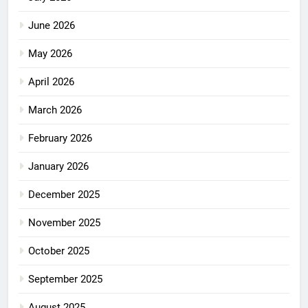
June 2026
May 2026
April 2026
March 2026
February 2026
January 2026
December 2025
November 2025
October 2025
September 2025
August 2025