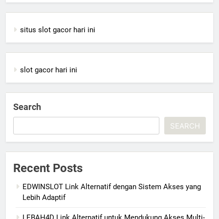
situs slot gacor hari ini
slot gacor hari ini
Search
SEARCH
Recent Posts
EDWINSLOT Link Alternatif dengan Sistem Akses yang
Lebih Adaptif
LEBAH4D Link Alternatif untuk Mendukung Akses Multi-