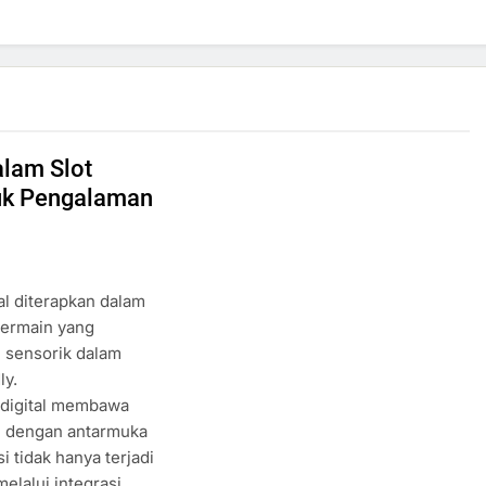
alam Slot
tuk Pengalaman
al diterapkan dalam
bermain yang
i sensorik dalam
ly.
 digital membawa
i dengan antarmuka
si tidak hanya terjadi
elalui integrasi