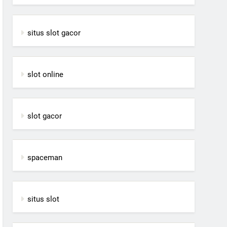
situs slot gacor
slot online
slot gacor
spaceman
situs slot