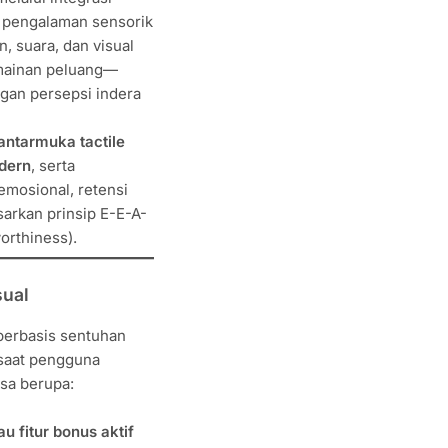
 pengalaman sensorik
, suara, dan visual
ermainan peluang—
gan persepsi indera
antarmuka tactile
odern
, serta
emosional, retensi
arkan prinsip E-E-A-
orthiness).
sual
berbasis sentuhan
 saat pengguna
isa berupa:
u fitur bonus aktif