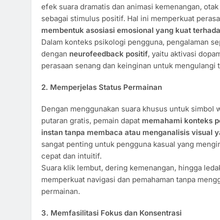
efek suara dramatis dan animasi kemenangan, otak
sebagai stimulus positif. Hal ini memperkuat pera
membentuk asosiasi emosional yang kuat terhad
Dalam konteks psikologi pengguna, pengalaman sepe
dengan
neurofeedback positif
, yaitu aktivasi dop
perasaan senang dan keinginan untuk mengulangi t
2.
Memperjelas Status Permainan
Dengan menggunakan suara khusus untuk simbol wil
putaran gratis, pemain dapat
memahami konteks p
instan tanpa membaca atau menganalisis visual 
sangat penting untuk pengguna kasual yang meng
cepat dan intuitif.
Suara klik lembut, dering kemenangan, hingga leda
memperkuat navigasi dan pemahaman tanpa mengg
permainan.
3.
Memfasilitasi Fokus dan Konsentrasi