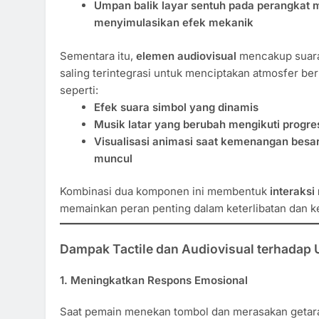
Umpan balik layar sentuh pada perangkat 
menyimulasikan efek mekanik
Sementara itu,
elemen audiovisual
mencakup suara
saling terintegrasi untuk menciptakan atmosfer ber
seperti:
Efek suara simbol yang dinamis
Musik latar yang berubah mengikuti progr
Visualisasi animasi saat kemenangan besar 
muncul
Kombinasi dua komponen ini membentuk
interaksi
memainkan peran penting dalam keterlibatan dan 
Dampak Tactile dan Audiovisual terhadap 
1.
Meningkatkan Respons Emosional
Saat pemain menekan tombol dan merasakan getar