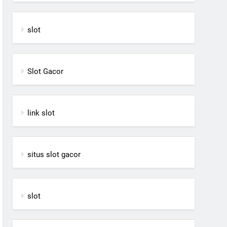
slot
Slot Gacor
link slot
situs slot gacor
slot