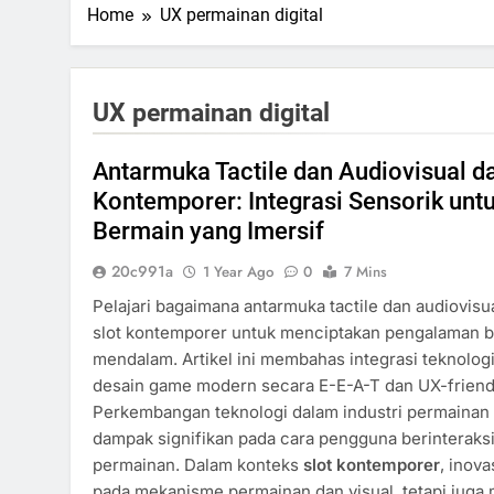
Home
UX permainan digital
UX permainan digital
Antarmuka Tactile dan Audiovisual d
Kontemporer: Integrasi Sensorik un
Bermain yang Imersif
20c991a
1 Year Ago
0
7 Mins
Pelajari bagaimana antarmuka tactile dan audiovisu
slot kontemporer untuk menciptakan pengalaman 
mendalam. Artikel ini membahas integrasi teknolog
desain game modern secara E-E-A-T dan UX-friend
Perkembangan teknologi dalam industri permainan
dampak signifikan pada cara pengguna berinteraks
permainan. Dalam konteks
slot kontemporer
, inova
pada mekanisme permainan dan visual, tetapi juga m