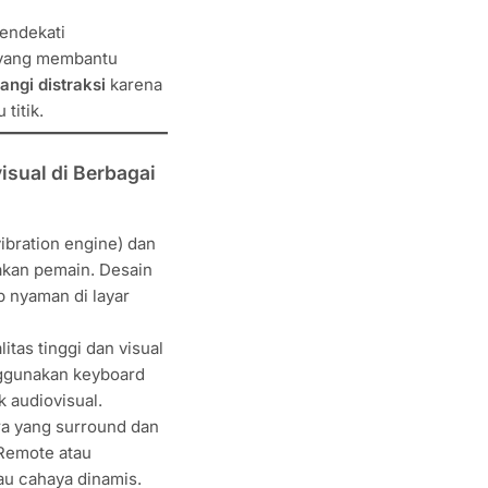
mendekati
 yang membantu
ngi distraksi
karena
titik.
isual di Berbagai
ibration engine) dan
akan pemain. Desain
p nyaman di layar
tas tinggi dan visual
nggunakan keyboard
 audiovisual.
ra yang surround dan
 Remote atau
tau cahaya dinamis.